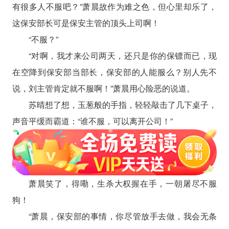
有很多人不服吧？”萧晨故作为难之色，但心里却乐了，
这保安部长可是保安主管的顶头上司啊！
“不服？”
“对啊，我才来公司两天，还只是你的保镖而已，现
在空降到保安部当部长，保安部的人能服么？别人先不
说，刘主管肯定就不服啊！”萧晨用心险恶的说道。
苏晴想了想，玉葱般的手指，轻轻敲击了几下桌子，
声音平缓而霸道：“谁不服，可以离开公司！”
萧晨笑了，得嘞，生杀大权握在手，一朝屠尽不服
狗！
“萧晨，保安部的事情，你尽管放手去做，我会无条