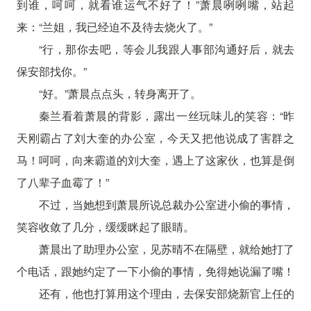
到谁，呵呵，就看谁运气不好了！”萧晨咧咧嘴，站起
来：“兰姐，我已经迫不及待去烧火了。”
“行，那你去吧，等会儿我跟人事部沟通好后，就去
保安部找你。”
“好。”萧晨点点头，转身离开了。
秦兰看着萧晨的背影，露出一丝玩味儿的笑容：“昨
天刚霸占了刘大奎的办公室，今天又把他说成了害群之
马！呵呵，向来霸道的刘大奎，遇上了这家伙，也算是倒
了八辈子血霉了！”
不过，当她想到萧晨所说总裁办公室进小偷的事情，
笑容收敛了几分，缓缓眯起了眼睛。
萧晨出了助理办公室，见苏晴不在隔壁，就给她打了
个电话，跟她约定了一下小偷的事情，免得她说漏了嘴！
还有，他也打算用这个理由，去保安部烧新官上任的