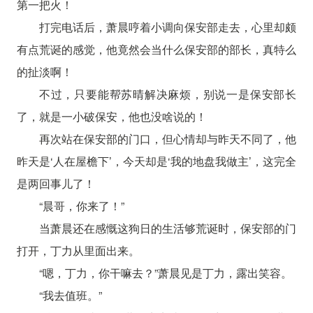
第一把火！
打完电话后，萧晨哼着小调向保安部走去，心里却颇
有点荒诞的感觉，他竟然会当什么保安部的部长，真特么
的扯淡啊！
不过，只要能帮苏晴解决麻烦，别说一是保安部长
了，就是一小破保安，他也没啥说的！
再次站在保安部的门口，但心情却与昨天不同了，他
昨天是‘人在屋檐下’，今天却是‘我的地盘我做主’，这完全
是两回事儿了！
“晨哥，你来了！”
当萧晨还在感慨这狗日的生活够荒诞时，保安部的门
打开，丁力从里面出来。
“嗯，丁力，你干嘛去？”萧晨见是丁力，露出笑容。
“我去值班。”