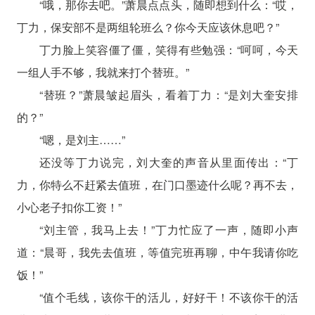
“哦，那你去吧。”萧晨点点头，随即想到什么：“哎，
丁力，保安部不是两组轮班么？你今天应该休息吧？”
丁力脸上笑容僵了僵，笑得有些勉强：“呵呵，今天
一组人手不够，我就来打个替班。”
“替班？”萧晨皱起眉头，看着丁力：“是刘大奎安排
的？”
“嗯，是刘主……”
还没等丁力说完，刘大奎的声音从里面传出：“丁
力，你特么不赶紧去值班，在门口墨迹什么呢？再不去，
小心老子扣你工资！”
“刘主管，我马上去！”丁力忙应了一声，随即小声
道：“晨哥，我先去值班，等值完班再聊，中午我请你吃
饭！”
“值个毛线，该你干的活儿，好好干！不该你干的活