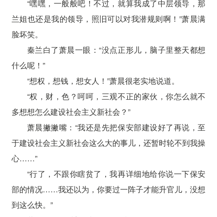
“嘿嘿，一般般吧！不过，就算我成了中层领导，那
兰姐也还是我的领导，照旧可以对我潜规则啊！”萧晨满
脸坏笑。
秦兰白了萧晨一眼：“没点正形儿，脑子里整天都想
什么呢！”
“想权，想钱，想女人！”萧晨很老实地说道。
“权，财，色？呵呵，三观不正的家伙，你怎么就不
多想想怎么建设社会主义新社会？”
萧晨撇撇嘴：“我还是先把保安部建设好了再说，至
于建设社会主义新社会这么大的事儿，还暂时轮不到我操
心……”
“行了，不跟你瞎贫了，我再详细地给你说一下保安
部的情况……我还以为，你要过一阵子才能升官儿，没想
到这么快。”