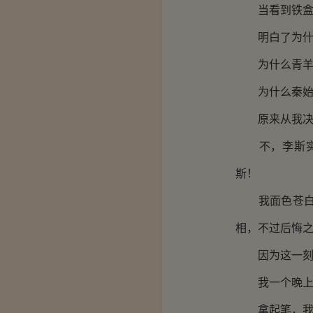
当看到铁盒里
明白了为什么
为什么青羊樽
为什么秦始皇
原来从我决定
不，李斯实在
斯！
我面色苍白的
相，不过后悔
因为这一刻我
我一个晚上没
拿起笔，我