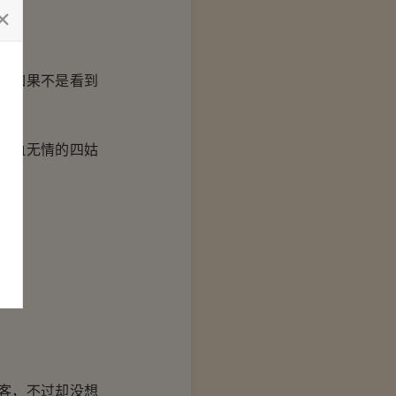
。
。如果不是看到
冷血无情的四姑
客，不过却没想