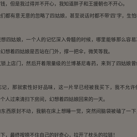
，但是我过得并不开心，我知道胖子和王援朝也不开心。
都有意无意的忽略了四姑娘，甚至说话时都不带‘四’字，生怕
四姑娘，一个人的记忆深入骨髓的时候，哪里能够那么容易
会幻想着四姑娘是否站在门外，撑一把伞，微笑等我。
上店门，然后开着限量级的兰博基尼毒药，来到了四姑娘曾
，那就索性好好品味，这一片早已经被我买下，我不允许
一个人过来清扫下房间，幻想着四姑娘回来的一天。
西原封不动，我躺在床上想睡一觉，突然间脑袋被磕了一下
，最终按捺不住自己的好奇心，拉开了枕头的拉链！