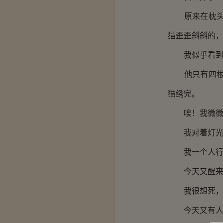
原来在枕头里
猫歪歪斜斜的
我似乎看到了
他只有四根手
猫绣完。
唉！我微微叹
我对着灯光，
我一个人行走
今天又醒来了
我很想死，老
今天又有人为