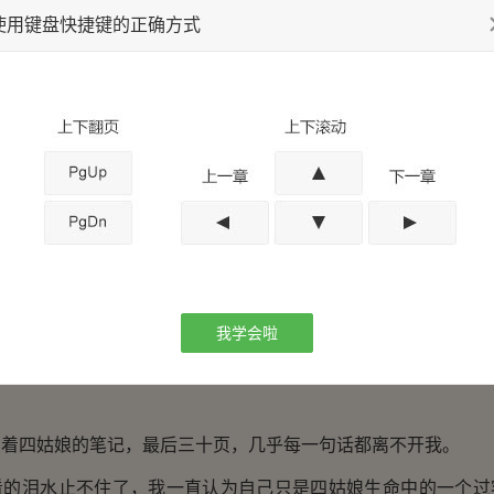
使用键盘快捷键的正确方式
了滴滴泪痕，我似乎能看到四姑娘一边写字一边流泪的模样
么，突然之间看得泪流满面，四姑娘的日记本里充斥着绝望
真的没办法想这个性格冷漠的四姑娘内心深处居然如此脆弱！
的时候，他也如孩子一般天真过，只不过那些人逼着他成了
从来没有一个人真心待他，哪怕是他豁出性命保护的人。
识了一个朋友，他似乎很傻。
裂了，我很难受，为什么他不相信我？
我学会啦
了大白兔奶糖，我好开心。
四姑娘的笔记，最后三十页，几乎每一句话都离不开我。
泪水止不住了，我一直认为自己只是四姑娘生命中的一个过