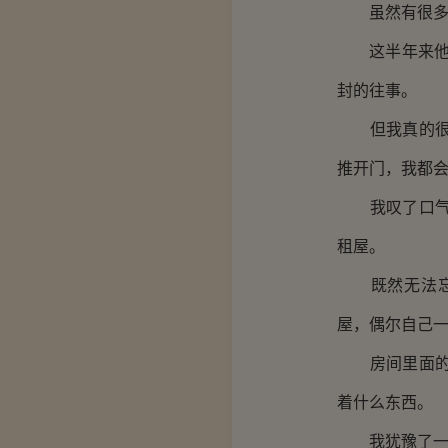
虽然有很多钱
这半年来他们
封的往事。
但我真的很想
推开门，我都
我叹了口气锁
租屋。
既然无法忘记
屋，偶尔自己
房间里面的东
着什么东西。
我犹豫了一下