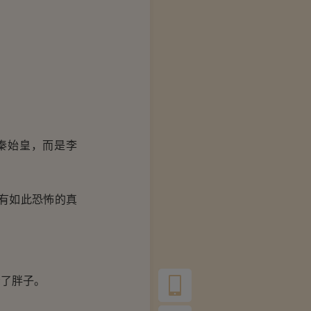
秦始皇，而是李
有如此恐怖的真
了胖子。