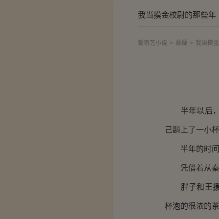
我当摸金校尉的那些年
爱奇艺小说
>
悬疑
>
我当摸金
半年以后，武
己斟上了一小
半年的时间，
凭借着从秦始
胖子和王援朝
杯泡的很浓的