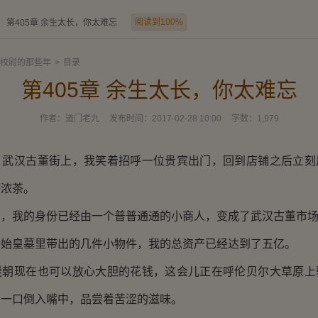
阅读到100%
第405章 余生太长，你太难忘
校尉的那些年
>
目录
第405章 余生太长，你太难忘
作者：
道门老九
发布时间：
2017-02-28 10:00
字数：
1,979
汉古董街上，我笑着招呼一位贵宾出门，回到店铺之后立刻
杯浓茶。
我的身份已经由一个普普通通的小商人，变成了武汉古董市场
皇墓里带出的几件小物件，我的总资产已经达到了五亿。
现在也可以放心大胆的花钱，这会儿正在呼伦贝尔大草原上
茶一口倒入嘴中，品尝着苦涩的滋味。