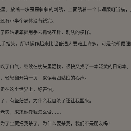
，放着一块歪歪斜斜的刺绣，上面绣着一个卡通版叮当猫，
，还有小半个身体没有绣完。
四姑娘笨拙用手去抓绣花针，刺绣的模样。
指头，所以操作起来比起普通人要难上许多，可是他却倔强
了口气，继续在枕头里翻找，很快又找了一本泛黄的日记本
轻轻翻开第一页，默读着四姑娘的心声。
在这个世界上，好害怕。
，有些茫然，为什么我自杀了还让我醒来。
天，求求你教我怎么做……
了宝藏把我杀了，为什么要杀我，我们不是朋友吗？