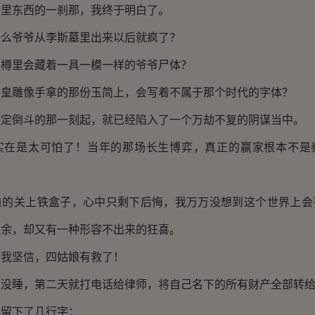
东西的一刹那，我终于明白了。
爷爷从李斯墓里出来以后就疯了？
里会藏着一具一模一样的爷爷尸体？
雕像手拿的那份玉简上，会写着不属于那个时代的字体？
倒斗的那一刻起，就已经陷入了一个万劫不复的阴谋当中。
是太可怕了！当年的那场长生博弈，真正的赢家根本不是
关上铁盒子，心中只剩下后悔，我万万没想到这个世界上会
之余，却又有一种形容不出来的狂喜。
坚信，四姑娘有救了！
睡，第二天就打电话给律师，将自己名下的所有财产全部转给
留下了几行字：