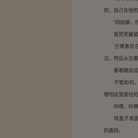
到，自己在他
“四姑娘，你
我死死握紧拳
兰博基尼在马
汉，然后从古
看着眼前这神
不管如何，我
哪怕这里面住
咔嚓，咔嚓
铁盒子表面的
的面前。