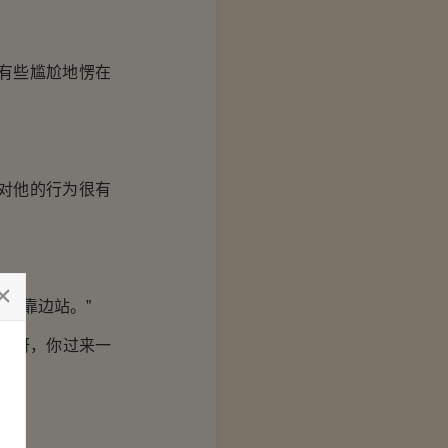
有些尴尬地愣在
对他的行为很有
，靠边站。”
水呀，你过来一