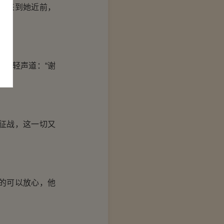
就来到她近前，
她轻声道：“谢
征战，这一切又
的可以放心，他