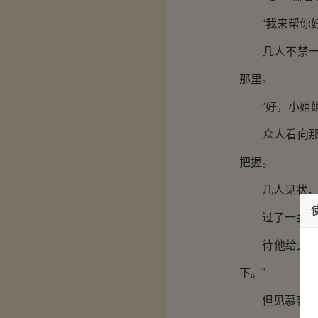
“我来帮你好
几人不禁一惊
那里。
“好，小姐姐
众人看向那边
把握。
几人见状，也
过了一会儿，
待他给大家倒
下。”
但见慕容秋风