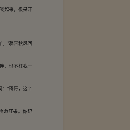
笑起来，很是开
。”慕容秋风回
伴，也不枉我一
：“哥哥，这个
救命红果。你记