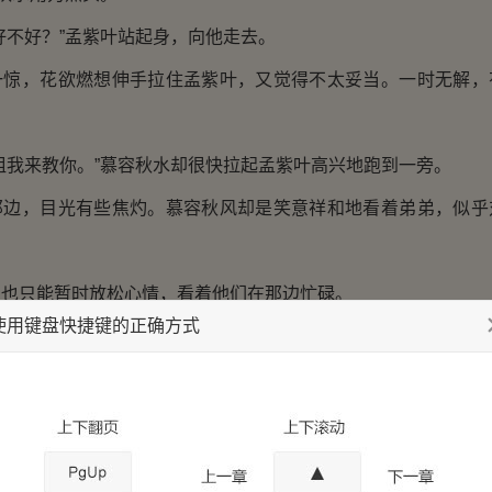
不好？”孟紫叶站起身，向他走去。
，花欲燃想伸手拉住孟紫叶，又觉得不太妥当。一时无解，
我来教你。”慕容秋水却很快拉起孟紫叶高兴地跑到一旁。
，目光有些焦灼。慕容秋风却是笑意祥和地看着弟弟，似乎
只能暂时放松心情，看着他们在那边忙碌。
使用键盘快捷键的正确方式
慕容秋水对孟紫叶说道：“水开了，我给他们沏茶去。别烫到你
满了水，又不知下面该做什么的时候，慕容秋风招呼道：“秋
与他耳语了几句，那慕容秋水便跑进了屋子。