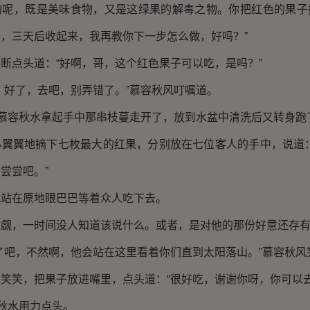
，既是美味食物，又是这绿果的解毒之物。你把红色的果子
，三天后收起来，我再教你下一步怎么做，好吗？”
点头道：“好啊，哥，这个红色果子可以吃，是吗？”
好了，去吧，别弄错了。”慕容秋风叮嘱道。
慕容秋水拿起手中那串枝蔓走开了，放到水盆中清洗后又转身跑
翼地摘下七枚最大的红果，分别放在七位客人的手中，说道：
尝尝吧。”
在原地眼巴巴等着众人吃下去。
，一时间没人知道该说什么。或者，是对他的那份好意还存有
吧，不然啊，他会站在这里看着你们直到太阳落山。”慕容秋风
笑，把果子放进嘴里，点头道：“很好吃，谢谢你呀，你可以去
秋水用力点头。