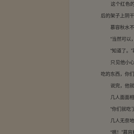
这个红色的呢
后的架子上阴干
慕容秋水不断
“当然可以，
“知道了。”
只见他小心翼
吃的东西，你们
说完，他就站
几人面面相觑
“你们就吃了
几人无奈地笑
“嗯！”慕容