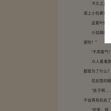
不久之后，他
递上小包裹说道
孟紫叶接过来
小姑娘的脸上
谢你！”
“不用客气！
众人看着那还
都是为了什么
花如雪的眼神
“孩子啊……
不会再有机会了
“前辈，我…