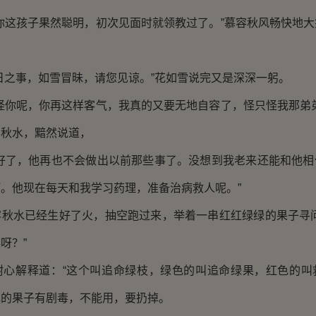
这孩子果然聪明，初次见面时就领教过了。”慕容秋风畅快地大
之事，如雪冒昧，请您见谅。”花如雪说完又是深深一躬。
你呢，你再这样客气，我真的又要无地自容了，怪只怪我那弟弟
容秋水，黯然说道，
了，他再也不会做出以前那些事了。没想到我老来还能和他相
。他现在每天和我学习药理，准备治病救人呢。”
水已经生好了火，抽空跑过来，举着一串红红绿绿的果子寻问
呀？”
解释道：“这个叫追命绿枝，绿色的叫追命绿果，红色的叫
色的果子有剧毒，不能用，要扔掉。