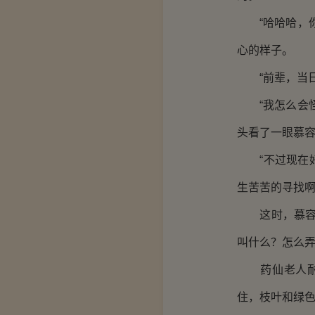
“哈哈哈，你
心的样子。
“前辈，当日
“我怎么会怪
头看了一眼慕
“不过现在好
生苦苦的寻找啊
这时，慕容秋
叫什么？怎么弄
药仙老人耐心
住，枝叶和绿