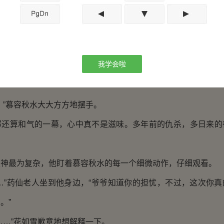
又抱着一个小包袱出现在众人面前，他寻找着孟紫叶，很快
：“小姐姐，哥哥说，这里面的东西是你的，给你吧。”
轻轻打开，发现里面竟是那件黄澄澄的御赐金甲。
我学会啦
顿时浮现出淡淡的忧愁，应该是往日的伤心事又涌上了心头，
”慕容秋水大大方方地摆手。
算和气的一幕，心中真不是滋味。多年前的仇杀，多日来的
？
最为复杂，他盯着慕容秋水的每一个细微动作，仔细观看。
”药仙老人坐到他身边，“爷爷知道你的担忧，不过，这次你真
。”
…”花如雪歉意地想解释一下。