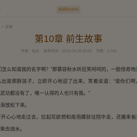
阅读到100%
事
>
目录
第10章 前生故事
作者：
仙仙
发布时间：
2016-09-28 08:06
字数：
3,740
怎么知道我的名字啊？”那慕容秋水听后笑呵呵的，一脸惊奇地
是那群孩子，立即开心地迎了出来，笑着说道：“是你们啊
武功都没有了，唯一认得的人也只有我。”
渐放松下来。
心心地走过去，拉起花欲燃和南雨蝶就往院中走，还搬来板
抱柴去烧水。