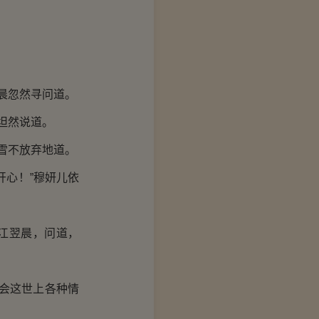
晨忽然寻问道。
坦然说道。
雪不放弃地道。
心！”穆妍儿依
江翌晨，问道，
会这世上各种情