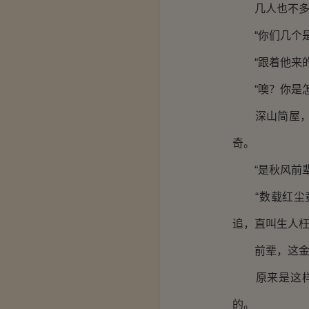
几人也不多言
“你们几个是
“跟着他来的
“噢？你是怎
深山简屋，这
奇。
“是秋风前辈
“数载红尘竟
追，直叫生人
前辈，这金鳌
原来是这样！
的。