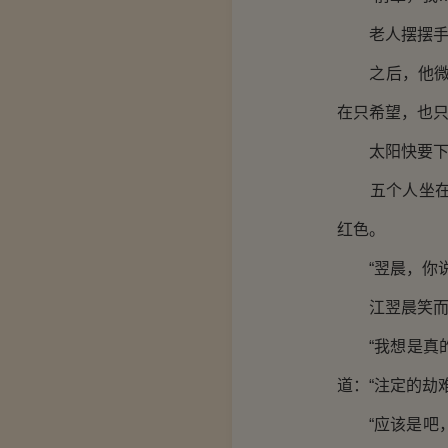
老人摆摆手，
之后，他微笑
在只希望，也只
太阳快要下山
五个人坐在落
红色。
“翌晨，你说
江翌晨笑而
“我想是真的
道：“注定的劫
“应该是吧，