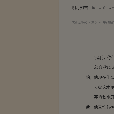
明月如雪
第10章 前生故
爱奇艺小说
>
武侠
>
明月如雪
“是我，你们
慕容秋风认出
怕，他现在什么
大家这才逐
慕容秋水开开
后，他又忙着