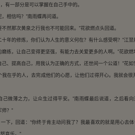
变，有一部分是可以掌握在自己手中的。
，相信吗？”南雨蝶再问道。
不然那次黄泉之行我也不可能回来。”花欲燃点头回道。
十年的修炼，你们认为人生的意义何在？有什么感受啊？”江翌
磨练，让自己变得更坚强，有能力去关爱更多的人啊。”花欲燃
己、提高自己，用我认为正确的方式，还世间一个公道！”花如
我在乎的人，去完成他们的心愿，让他们过得开心。我就会很开
己微薄之力，让众生过得平安。”南雨蝶最后说道，之后看向
军师？”
下，回道：“你终于肯主动问我了？我最喜欢的就是用心去体
怒哀乐。”