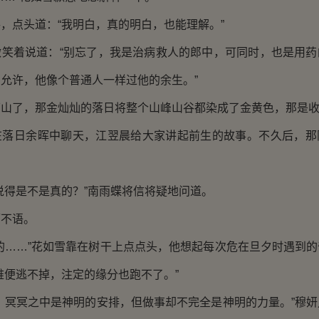
点头道：“我明白，真的明白，也能理解。”
着说道：“别忘了，我是治病救人的郎中，可同时，也是用药
允许，他像个普通人一样过他的余生。”
了，那金灿灿的落日将整个山峰山谷都染成了金黄色，那是收
日余晖中聊天，江翌晨给大家讲起前生的故事。不久后，那
得是不是真的？”南雨蝶将信将疑地问道。
不语。
……”花如雪靠在树干上点点头，他想起每次危在旦夕时遇到的
难便逃不掉，注定的缘分也跑不了。”
冥冥之中是神明的安排，但做事却不完全是神明的力量。”穆妍