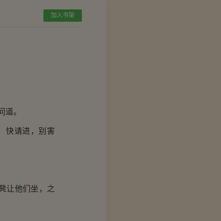
加入书架
问道。
，快请进，别害
凳让他们坐，之