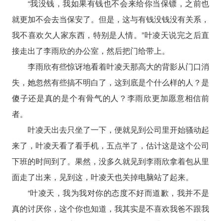
“我没钱，我如果有钱也不会来给你当保镖，之前也
就更加不会去当保安了。但是，这与有钱没钱没有关系，
我不喜欢欠人家东西，特别是人情。”叶凌天说完之后直
接走出了李雨欣的办公室，然后把门给带上。
李雨欣有些惊讶地看着叶凌天那高大的背影从门口消
失，她忽然有些搞不明白了，这到底是个什么样的人？是
傻子还是真的是个有骨气的人？李雨欣更加愿意相信前
者。
叶凌天出去只坐了一下，便就见到公司里开始骚动起
来了，叶凌天看了看手机，五点半了，估计这是这个公司
下班的时间到了。果然，没多久就见到李雨欣拿着包从里
面走了出来，见到这，叶凌天也关掉电脑站了起来。
“叶凌天，我为我对你的态度不好而道歉，我并不是
真的讨厌你，这个你也知道，我其实是不喜欢我爸不跟我