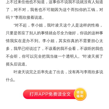
上不过来住他也不知道，这事你不说我不说就没有人知道
了，对不对，我爸也不可能因为这个而扣你的工钱，对
吗？”李雨欣接着说道。
“对不起，李小姐，我叶凌天这个人是这样的性格，
只要是答应了别人的事情就会尽全力做好，你说的这种事
情我实在是办不到。李小姐，其实你真的不需要担心太
多，我早已经说过了，不该看的我不会看，不该听的我也
不会听，你可以完全把我当做一个透明人。”叶凌天摇了
摇头后说道。
叶凌天说完之后率先走了出去，没有再与李雨欣多说
什么。