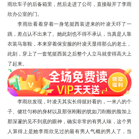
雨欣车子的后备箱里，然后走进了公司，直接敲开了李雨
欣办公室的门。
李雨欣看着穿着一身笔挺西装进来的叶凌天吓了一
跳，差点认不出来了。她此刻也不得不承认，当真是人靠
衣装马靠鞍，本来穿着保安服的叶凌天显得那么的老土，
此刻，穿上了一套笔挺西装之后整个人立马就变得高大上
了起来。
李雨欣发现，叶凌天其实长得挺好看的，一米八的个
子、健壮匀称的身材以及那张刚毅的犹如刀削般的脸加上
那深邃的见不到底的眼神，确实非常的有男人味，这个男
人算得上是她李雨欣见过的最有男人气概的男人了，当