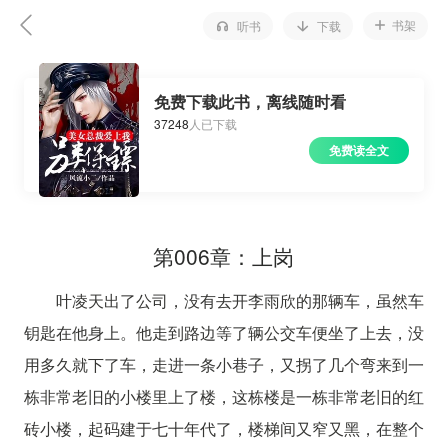
书架
听书
下载
免费下载此书，离线随时看
37248
人已下载
免费读全文
第006章：上岗
叶凌天出了公司，没有去开李雨欣的那辆车，虽然车
钥匙在他身上。他走到路边等了辆公交车便坐了上去，没
用多久就下了车，走进一条小巷子，又拐了几个弯来到一
栋非常老旧的小楼里上了楼，这栋楼是一栋非常老旧的红
砖小楼，起码建于七十年代了，楼梯间又窄又黑，在整个