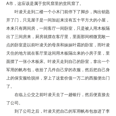
A市，这应该是属于贫民窟里的贫民窟了。
叶凌天走到二楼一个小木门前停下了脚步，掏出钥匙
开了门，只见屋子是一间加起来没有五十平方大的小屋，
本来只有两间房，一间客厅一间卧室，只是被人用木板隔
出了三间房来，厨房就摆在客厅里，里面那间稍微宽敞一
点的卧室是以前叶凌天的母亲和妹妹叶霜的卧室，而叶凌
天住的地方就在客厅里这间用木板隔出来的小房子里，里
面摆了一张小木板床。叶凌天走到自己的卧室，拿出一个
军用的帆布包，收拾了几件自己穿的衣服，然后把自己身
上的保安服给脱掉，穿上了这套价值一万二的西服便出门
了。
在临上公交之前叶凌天去了一趟银行，然后便直接去
了公司。
到了公司之后，叶凌天把自己的军用帆布包放进了李