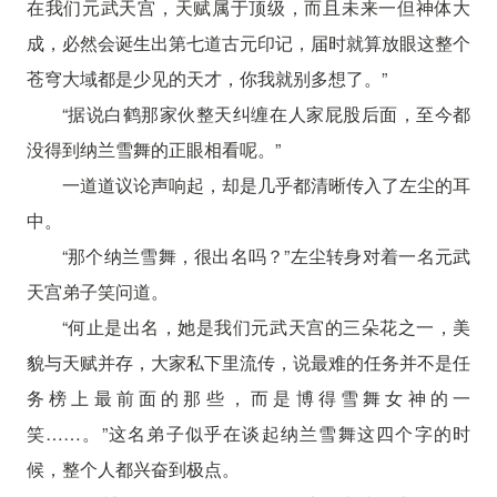
在我们元武天宫，天赋属于顶级，而且未来一但神体大
成，必然会诞生出第七道古元印记，届时就算放眼这整个
苍穹大域都是少见的天才，你我就别多想了。”
“据说白鹤那家伙整天纠缠在人家屁股后面，至今都
没得到纳兰雪舞的正眼相看呢。”
一道道议论声响起，却是几乎都清晰传入了左尘的耳
中。
“那个纳兰雪舞，很出名吗？”左尘转身对着一名元武
天宫弟子笑问道。
“何止是出名，她是我们元武天宫的三朵花之一，美
貌与天赋并存，大家私下里流传，说最难的任务并不是任
务榜上最前面的那些，而是博得雪舞女神的一
笑……。”这名弟子似乎在谈起纳兰雪舞这四个字的时
候，整个人都兴奋到极点。