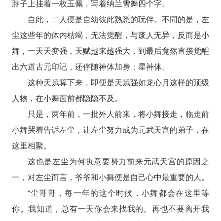
脖子上挂着一枚玉佩，写着纳兰雪舞四个字。
自此，二人便是自幼彼此熟悉的玩伴。不同的是，左
尘这些年的体内枯竭，无法觉醒，与废人无异，反而是小
舞，一天天变强，天赋越来越强大，到最后竟然直接觉醒
出六道古元印记，还伴随神体加身：星神体。
这种天赋算下来，即便是天赋强如龙心月这样的顶级
人物，在小舞面前都隐隐不及。
只是，两年前，一批外人前来，将小舞接走，临走前
小舞哭着告诉左尘，让左尘努力成为元武天宫的弟子，在
这里相聚。
这也是左尘为何执意要努力前来元武天宫的原因之
一，对左尘而言，爷爷和小舞便是自己心中最重要的人。
“尘哥哥，每一年的这个时候，小舞都会在这里等
你。我知道，总有一天你会来找我的。再也不要离开我