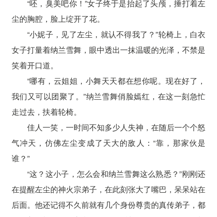
“呸，臭美吧你！”女子终于是抬起了头颅，捶打着左
尘的胸腔，脸上绽开了花。
“小妮子，见了左尘，就认不得我了？”轮椅上，白衣
女子打量着纳兰雪舞，眼中透出一抹温暖的光泽，不禁是
笑着开口道。
“哪有，云姐姐，小舞天天都在想你呢。现在好了，
我们又可以团聚了。”纳兰雪舞俏脸嫣红，在这一刻急忙
走过去，扶着轮椅。
佳人一笑，一时间不知多少人失神，在随后一个个怒
气冲天，仿佛左尘变成了天大的敌人：“靠，那家伙是
谁？”
“这？这小子，怎么会和纳兰雪舞这么熟悉？”刚刚还
在提醒左尘的神火宗弟子，在此刻张大了嘴巴，呆呆站在
后面。他还记得不久前就有几个身份尊贵的真传弟子，都