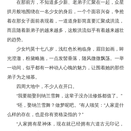
在那前方，不知道多少新、老弟子汇聚在一起，众星
拱月般地围绕在一名少女的身后，一个个面容兴奋，争抢
着在那女子面前表现着，一道道身影简直要汇聚成洪流，
而且随着新弟子的越来越多，这般洪流似乎有着越来越壮
的趋势。
少女约莫十七八岁，浅红色长袍临身，眉目如画，眸
光澄澈，粉黛略施，一点发髻垂落，随风微微飘荡。一举
一动间，似乎都有一种动人心魄的魅力，让围着她的那些
弟子为之倾慕。
四周大地中，不少人在开口。
“我要能娶到纳兰雪舞，这辈子没办法修炼都值了。”
“呸，娶纳兰雪舞？做梦呢吧。”有人嗤笑：“人家是什
么样的存在，也是你有资格染指的？”
“人家拥有星神体，现在就已经拥有六道古元印记，