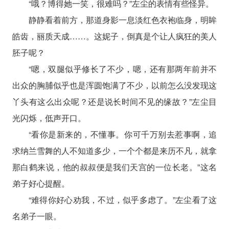
“哦？博得她一笑，很难吗？”左尘的表情有些怪异。
静静看着前方，那道身影一息淡红色衣袍临身，明眸
皓齿，丽质天成……。这妮子，倒真是个让人疯狂的美人
胚子呢？
“嗯，双腿似乎修长了不少，嗯，还有那两年前并不
出众的胸脯似乎也是浑圆饱满了不少，以前怎么没发现这
丫头有这么出众呢？还是说长时间不见的缘故？”左尘目
光闪烁，低声开口。
“看你是新来的，不懂事。你可千万别去惹事啊，追
求纳兰雪舞的人不知道多少，一个个都是来历不凡，就拿
那白鹤来说，他的叔叔便是我们天宫的一位长老。”这名
弟子好心提醒。
“难得你好心劝我，不过，似乎多虑了。”左尘看了这
名弟子一眼。