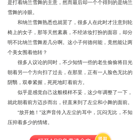
是打着纳兰雪舞的主意，然而最后却一个个得到的是纳兰
雪舞的冷眼。
和纳兰雪舞熟悉也就罢了，很多人在此时才注意到轮
椅上的女子，那等天然素裹，不经浓妆打扮的面容，却分
明不比纳兰雪舞差几分啊。这小子何德何能，竟然能让两
个美女围着他转？
很多人议论的同时，不少知情一些的老生偷偷将目光
朝着另一个方向扫了过去，在那里，正有一人脸色无比的
阴翳，双拳紧握，死死地盯着前方。
似乎是感觉自己这般模样不妥，这少年调整了一下，
就此朝着前方迈步而出，径直来到了左尘和小舞的面前。
“放开她！”这声音传入左尘的耳中，沉闷无比，不知
压抑着多少的情绪。