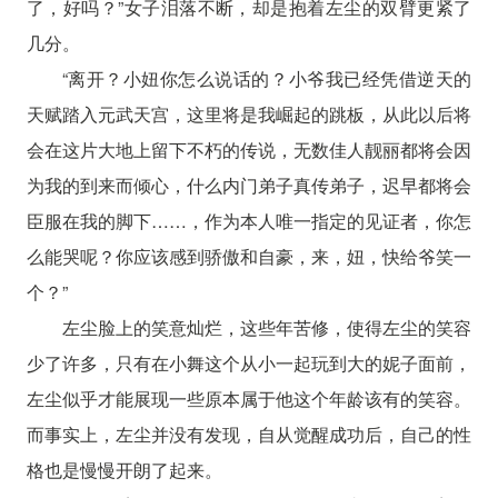
了，好吗？”女子泪落不断，却是抱着左尘的双臂更紧了
几分。
“离开？小妞你怎么说话的？小爷我已经凭借逆天的
天赋踏入元武天宫，这里将是我崛起的跳板，从此以后将
会在这片大地上留下不朽的传说，无数佳人靓丽都将会因
为我的到来而倾心，什么内门弟子真传弟子，迟早都将会
臣服在我的脚下……，作为本人唯一指定的见证者，你怎
么能哭呢？你应该感到骄傲和自豪，来，妞，快给爷笑一
个？”
左尘脸上的笑意灿烂，这些年苦修，使得左尘的笑容
少了许多，只有在小舞这个从小一起玩到大的妮子面前，
左尘似乎才能展现一些原本属于他这个年龄该有的笑容。
而事实上，左尘并没有发现，自从觉醒成功后，自己的性
格也是慢慢开朗了起来。