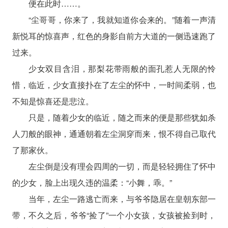
便在此时……。
“尘哥哥，你来了，我就知道你会来的。”随着一声清
新悦耳的惊喜声，红色的身影自前方大道的一侧迅速跑了
过来。
少女双目含泪，那梨花带雨般的面孔惹人无限的怜
惜，临近，少女直接扑在了左尘的怀中，一时间柔弱，也
不知是惊喜还是悲泣。
只是，随着少女的临近，随之而来的便是那些犹如杀
人刀般的眼神，通通朝着左尘洞穿而来，恨不得自己取代
了那家伙。
左尘倒是没有理会四周的一切，而是轻轻拥住了怀中
的少女，脸上出现久违的温柔：“小舞，乖。”
当年，左尘一路逃亡而来，与爷爷隐居在皇朝东部一
带，不久之后，爷爷“捡了”一个小女孩，女孩被捡到时，