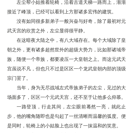
左尘帮小姑推着轮椅，沿着古道天梯一路而上，渐渐
接近了峰顶，已经可以看到上方那诸多宏伟的建筑。
没有如同很多新弟子一般兴奋与好奇，除了最初对元
武天宫的欣赏之外，左尘显得很平静。
在这暗夜大陆之中，有八大域存在。每个大域除了皇
朝之外，更有诸多超然世外的超级大势力，比如那诸域帝
族，随便一个帝族，都要凌压一大皇朝之上。而这元武天
宫虽说不凡，但也只不过是区区一个龙武皇朝内部的顶级
宗门罢了。
当年，身为无尽战域左式帝族弟子的左尘，见过的大
场面多了，区区一个元武天宫，还不至于让他多么仰慕。
一路登顶，行走其间，左尘眼前蓦然一亮，就此止
步，他的嘴角随即也是勾起了一丝清晰而温馨的弧度。便
是同时，轮椅上的小姑脸上也出现了一抹温和的笑意。