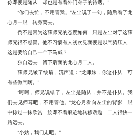
你即便是随从，却也是有着外门弟子的待遇。”
“你们去忙，不用管我。”左尘说了一句，随后看了龙
心月一眼，转身离去。
倒不是因为这薛师兄的态度如何，只是左尘对于这薛
师兄很不感冒。他不习惯有人初次见面便是以气势压人，
这是要给自己一个下马威？
独自远去，留下后面的龙心月二人。
薛师兄皱了皱眉，沉声道：“龙师妹，你这仆从，可
有些傲气啊。”
“呵呵，师兄说错了，左尘是随从，并不是仆从。我
们去见师尊吧，不用管他。”龙心月看向左尘的背影，眼
中掠过一抹欣赏，旋即不着痕迹地转移话题，二人很快一
路远去。
“小姑，我们走吧。”