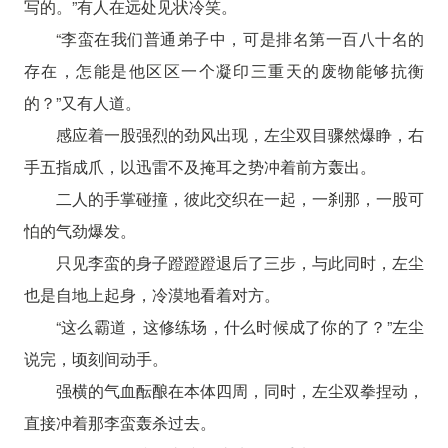
写的。”有人在远处见状冷笑。
“李蛮在我们普通弟子中，可是排名第一百八十名的
存在，怎能是他区区一个凝印三重天的废物能够抗衡
的？”又有人道。
感应着一股强烈的劲风出现，左尘双目骤然爆睁，右
手五指成爪，以迅雷不及掩耳之势冲着前方轰出。
二人的手掌碰撞，彼此交织在一起，一刹那，一股可
怕的气劲爆发。
只见李蛮的身子蹬蹬蹬退后了三步，与此同时，左尘
也是自地上起身，冷漠地看着对方。
“这么霸道，这修练场，什么时候成了你的了？”左尘
说完，顷刻间动手。
强横的气血酝酿在本体四周，同时，左尘双拳捏动，
直接冲着那李蛮轰杀过去。