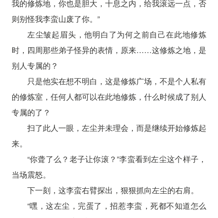
我的修炼地，你也是胆大，十息之内，给我滚远一点，否
则别怪我李蛮山废了你。”
左尘皱起眉头，他明白了为何之前自己在此地修炼
时，四周那些弟子怪异的表情，原来……这修炼之地，是
别人专属的？
只是他实在想不明白，这是修炼广场，不是个人私有
的修炼室，任何人都可以在此地修炼，什么时候成了别人
专属的了？
扫了此人一眼，左尘并未理会，而是继续开始修炼起
来。
“你聋了么？老子让你滚？”李蛮看到左尘这个样子，
当场震怒。
下一刻，这李蛮右臂探出，狠狠抓向左尘的右肩。
“嘿，这左尘，完蛋了，招惹李蛮，死都不知道怎么