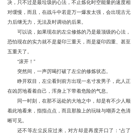
决，只不过是最垃圾的心法，不止炼化时空能量的速度相
对缓慢，而且，在战斗中若是万一爆发太强，会出现古元
力后继无力，无法及时调动的后果。
可以说，如果现在的左尘修炼的乃是最顶级的心法，
恐怕现在的实力就不是凝印三重天，而是凝印四重、甚至
五重天了。
“滚开！”
突然间，一声厉喝打破了左尘的修炼状态。
睁开双目，左尘看到前方出现一名寸发男子，此人正
在凶厉地看着自己，浑身上下带着危险的气息。
同一时刻，在那不远处的大地之中，却是有不少人顺
着此地看来，指指点点，而且那脸上的玩味与嘲弄之色清
晰可见。
还不等左尘反应过来，对方却是再度开口了：“占了