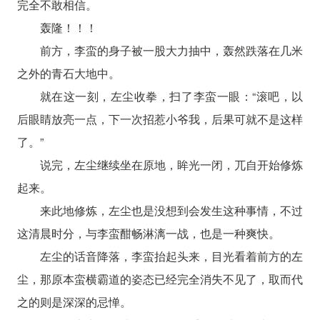
完全不敢相信。
轰隆！！！
前方，李蛮的身子被一股大力抽中，轰然跌落在几米
之外的青石大地中。
就在这一刻，左尘收拳，扫了李蛮一眼：“滚吧，以
后眼睛放亮一点，下一次招惹小爷我，后果可就不是这样
了。”
说完，左尘继续坐在原地，眸光一闭，兀自开始修炼
起来。
来此地修炼，左尘也是没想到会发生这种事情，不过
这清晨时分，与李蛮酣畅淋漓一战，也是一种爽快。
左尘的话音降落，李蛮抬起头来，目光看着前方的左
尘，那原本蛮横霸道的姿态已经完全消失不见了，取而代
之的则是深深的忌惮。