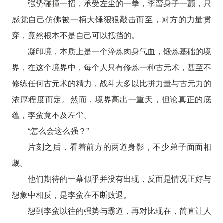
强势碰撞一招，承受左尘的一拳，李蛮身子一颤，只
感觉自己仿佛被一柄大锤狠狠敲击而至，对方的力量贯
穿，竟然根本不是自己可以抵挡的。
凝印境，本质上是一个淬炼肉身气血，锻炼基础的境
界，在这个境界中，每个人只有修炼一种古元术，甚至不
修练任何古元术的精力，战斗大多以比拼力量与古元力的
浓厚程度而定。然而，境界高出一重天，但论真正的底
蕴，李蛮竟不及左尘。
“怎么会这么强？”
片刻之后，看着前方的两道身影，不少弟子面面相
觑。
他们期待的一幕似乎并没有出现，反而是情况正好与
想象中相反，是李蛮在不断败退。
想到李蛮以往的强势与霸道，再对比现在，简直让人