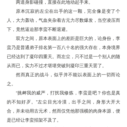
两道身影碰撞，直接在此地动起手来。
原本沉寂的左尘在出手的这一颗，完全像是变了个
人，大力轰动，气血夹杂着古元力尽数爆发，当空凌压而
下，竟然逼迫那李蛮不断退避。
双方之间，原本表面上的差距是巨大的，论身份，李
蛮乃是普通弟子排名第一百八十名的强大存在，本身境界
已经达到了凝印四重天。而左尘，只不过是一个别人的随
从而已，实力不过才堪堪突破到凝印三重天罢了。
然而真正的战斗，似乎并不能以表面上的一切而论
之。
“挑衅我的威严，打扰我修炼，李蛮是吧？你也是真
的不知好歹。”左尘目光冷漠，出手之间，身形大开大
合，并未动用古元术，然而仅凭他那强横的肉身本源，便
是已经让李蛮招架不及了。