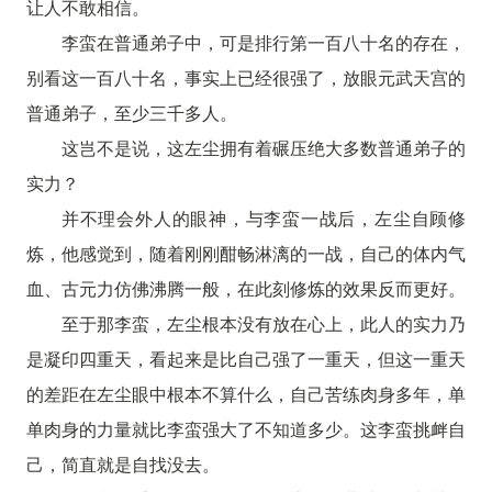
让人不敢相信。
李蛮在普通弟子中，可是排行第一百八十名的存在，
别看这一百八十名，事实上已经很强了，放眼元武天宫的
普通弟子，至少三千多人。
这岂不是说，这左尘拥有着碾压绝大多数普通弟子的
实力？
并不理会外人的眼神，与李蛮一战后，左尘自顾修
炼，他感觉到，随着刚刚酣畅淋漓的一战，自己的体内气
血、古元力仿佛沸腾一般，在此刻修炼的效果反而更好。
至于那李蛮，左尘根本没有放在心上，此人的实力乃
是凝印四重天，看起来是比自己强了一重天，但这一重天
的差距在左尘眼中根本不算什么，自己苦练肉身多年，单
单肉身的力量就比李蛮强大了不知道多少。这李蛮挑衅自
己，简直就是自找没去。