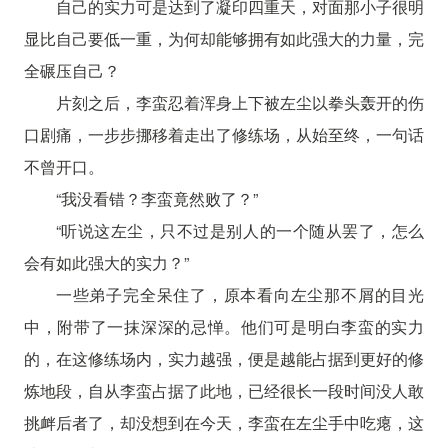
自己的实力可是达到了凝印四重天，对面那小子很明
显比自己要低一重，为何却能够拥有如此强大的力量，完
全碾压自己？
片刻之后，李蛮忍着浑身上下被左尘以拳头轰开的伤
口剧痛，一步步挪移着走出了修练场，从始至终，一句话
不曾开口。
“我没看错？李蛮竟然败了？”
“听说这左尘，只不过是别人的一个随从罢了，怎么
会有如此强大的实力？”
一些弟子完全呆住了，原本看向左尘那不屑的目光
中，附带了一抹深深的忌惮。他们可是明白李蛮的实力
的，在这修练场内，实力越强，便是越能占据到更好的修
炼地段，自从李蛮占据了此地，已经很长一段时间没人敢
挑衅后者了，却没想到在今天，李蛮在左尘手中吃瘪，这