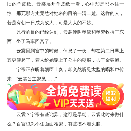
旧的羊皮纸。云裳展开羊皮纸一看，心中却是忍不住一
惊，那兀那方丈竟然对她来的目的一清二楚。这样的人，
若是有朝一日成为敌人，可是大大的不妙。
此行的目的已经达到，云裳便叫琴依和琴梦收拾了东
西，坐了马车回宫了。
云裳回到宫中的时候，休息了一夜，却在第二日早上
五更便起了，着人给她穿上了公主的朝服，去了金銮殿。
宁帝正在听着朝臣上奏，却突然听见太监的唱和声传
来，“云裳公主觐见……”
云裳？宁帝有些诧异，这可是早朝，云裳此时来做什
么？百官也忍不住面面相觑，有些摸不着头脑。