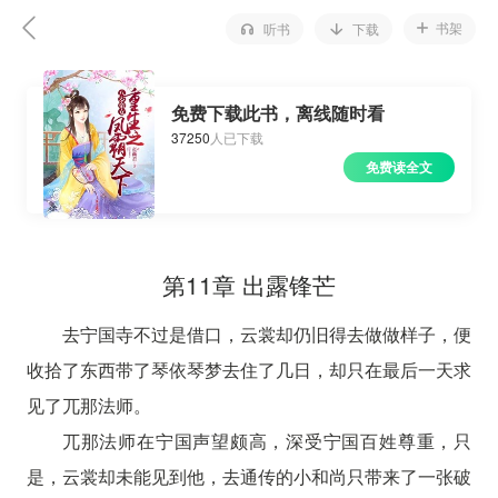
书架
听书
下载
免费下载此书，离线随时看
37250
人已下载
免费读全文
第11章 出露锋芒
去宁国寺不过是借口，云裳却仍旧得去做做样子，便
收拾了东西带了琴依琴梦去住了几日，却只在最后一天求
见了兀那法师。
兀那法师在宁国声望颇高，深受宁国百姓尊重，只
是，云裳却未能见到他，去通传的小和尚只带来了一张破