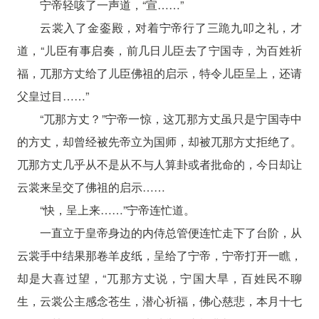
宁帝轻咳了一声道，“宣……”
云裳入了金銮殿，对着宁帝行了三跪九叩之礼，才
道，“儿臣有事启奏，前几日儿臣去了宁国寺，为百姓祈
福，兀那方丈给了儿臣佛祖的启示，特令儿臣呈上，还请
父皇过目……”
“兀那方丈？”宁帝一惊，这兀那方丈虽只是宁国寺中
的方丈，却曾经被先帝立为国师，却被兀那方丈拒绝了。
兀那方丈几乎从不是从不与人算卦或者批命的，今日却让
云裳来呈交了佛祖的启示……
“快，呈上来……”宁帝连忙道。
一直立于皇帝身边的内侍总管便连忙走下了台阶，从
云裳手中结果那卷羊皮纸，呈给了宁帝，宁帝打开一瞧，
却是大喜过望，“兀那方丈说，宁国大旱，百姓民不聊
生，云裳公主感念苍生，潜心祈福，佛心慈悲，本月十七