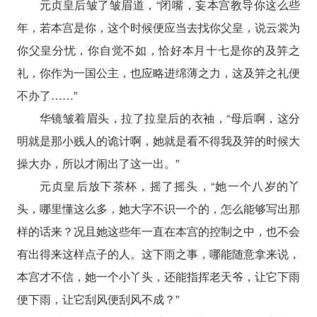
元贞皇后皱了皱眉道，“闭嘴，妄本宫教导你这么些
年，若本宫是你，这个时候便应当去找你父皇，说云裳为
你父皇分忧，你自觉不如，恰好本月十七是你的及笄之
礼，你作为一国公主，也应略进绵薄之力，这及笄之礼便
不办了……”
华镜皱着眉头，拉了拉皇后的衣袖，“母后啊，这分
明就是那小贱人的诡计啊，她就是看不得我及笄的时候大
操大办，所以才闹出了这一出。”
元贞皇后放下茶杯，摇了摇头，“她一个八岁的丫
头，哪里懂这么多，她大字不识一个的，怎么能够写出那
样的话来？况且她这些年一直在本宫的控制之中，也不会
有出得来这样点子的人。这下雨之事，哪能随意拿来说，
本宫才不信，她一个小丫头，还能指挥老天爷，让它下雨
便下雨，让它刮风便刮风不成？”