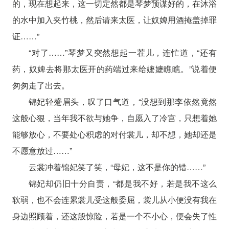
的，现在想起来，这一切定然都是琴梦预谋好的，在沐浴
的水中加入夹竹桃，然后请来太医，让奴婢用酒掩盖掉罪
证……”
“对了……”琴梦又突然想起一茬儿，连忙道，“还有
药，奴婢去将那太医开的药端过来给嬷嬷瞧瞧。”说着便
匆匆走了出去。
锦妃轻蹙眉头，叹了口气道，“没想到那李依然竟然
这般心狠，当年我不欲与她争，自愿入了冷宫，只想着她
能够放心，不要处心积虑的对付裳儿，却不想，她却还是
不愿意放过……”
云裳冲着锦妃笑了笑，“母妃，这不是你的错……”
锦妃却仍旧十分自责，“都是我不好，若是我不这么
软弱，也不会连累裳儿受这般委屈，裳儿从小便没有我在
身边照顾着，还这般惊险，若是一个不小心，便会失了性