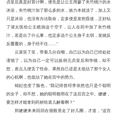
贞皇后真是好算计啊，便先是让公主用掺了夹竹桃汁的水
沐浴，夹竹桃汁加了那么多的水，效力本就淡了，加上又
只是沐浴，也没有办法取命，定多便是发热昏迷，正好钻
了请太医给公主瞧病这个空子，让人在药中加了夹竹桃
汁，若是出了什么事，也定多说个公主身子太弱，发烧反
反覆覆的，身子经不住……”
云裳笑了笑，带着几分自嘲，自己以为自己已经处处
谨慎了，以为自己一定可以扳倒元贞皇后和华镜，却不
想，差点儿便丢了性命。果然自己还是太低估了那个女人
的心机啊，也低估了她在宫中的势力。
锦妃也变了脸色，“我记得曾经李依然也只是个聪明
的女子，却不想，她的聪明都用在了这后宫之中。嬷嬷，
要怎样才能拿到药材给裳儿解毒啊？”
郑嬷嬷来来回回在寝殿里走了好几圈，才道，“这宫