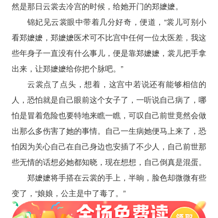
然是那日云裳去冷宫的时候，给她开门的郑嬷嬷。
锦妃见云裳眼中带着几分好奇，便道，“裳儿可别小
看郑嬷嬷，郑嬷嬷医术可不比宫中任何一位太医差，我这
些年身子一直没有什么事儿，便是靠郑嬷嬷，裳儿把手拿
出来，让郑嬷嬷给你把个脉吧。”
云裳点了点头，想着，这宫中若说还有能够相信的
人，恐怕就是自己眼前这个女子了，一听说自己病了，哪
怕是冒着危险也要特地来瞧一瞧，可叹自己前世竟然会做
出那么多伤害了她的事情。自己一生病她便马上来了，恐
怕因为关心自己在自己身边也安插了不少人，自己前世那
些无情的话想必她都知晓，现在想想，自己倒真是混蛋。
郑嬷嬷将手搭在云裳的手上，半晌，脸色却微微有些
变了，“娘娘，公主是中了毒了。”