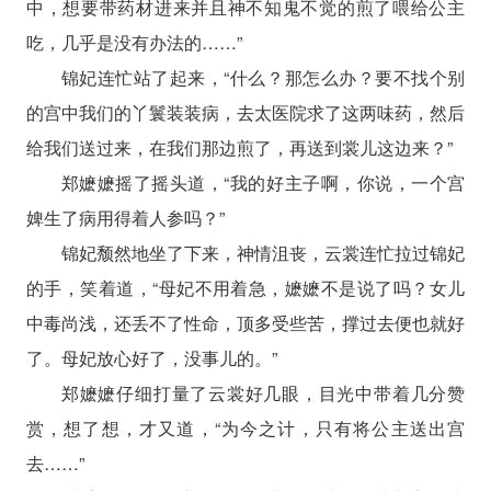
中，想要带药材进来并且神不知鬼不觉的煎了喂给公主
吃，几乎是没有办法的……”
锦妃连忙站了起来，“什么？那怎么办？要不找个别
的宫中我们的丫鬟装装病，去太医院求了这两味药，然后
给我们送过来，在我们那边煎了，再送到裳儿这边来？”
郑嬷嬷摇了摇头道，“我的好主子啊，你说，一个宫
婢生了病用得着人参吗？”
锦妃颓然地坐了下来，神情沮丧，云裳连忙拉过锦妃
的手，笑着道，“母妃不用着急，嬷嬷不是说了吗？女儿
中毒尚浅，还丢不了性命，顶多受些苦，撑过去便也就好
了。母妃放心好了，没事儿的。”
郑嬷嬷仔细打量了云裳好几眼，目光中带着几分赞
赏，想了想，才又道，“为今之计，只有将公主送出宫
去……”