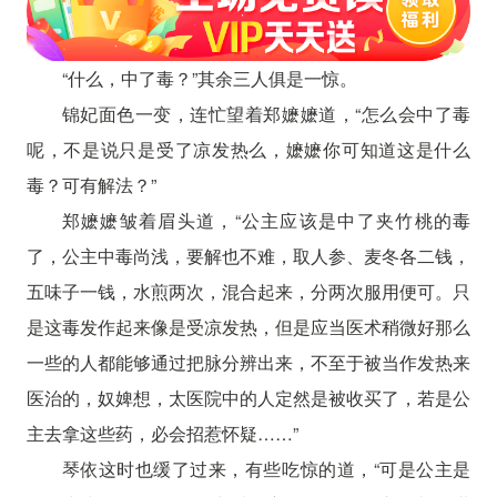
“什么，中了毒？”其余三人俱是一惊。
锦妃面色一变，连忙望着郑嬷嬷道，“怎么会中了毒
呢，不是说只是受了凉发热么，嬷嬷你可知道这是什么
毒？可有解法？”
郑嬷嬷皱着眉头道，“公主应该是中了夹竹桃的毒
了，公主中毒尚浅，要解也不难，取人参、麦冬各二钱，
五味子一钱，水煎两次，混合起来，分两次服用便可。只
是这毒发作起来像是受凉发热，但是应当医术稍微好那么
一些的人都能够通过把脉分辨出来，不至于被当作发热来
医治的，奴婢想，太医院中的人定然是被收买了，若是公
主去拿这些药，必会招惹怀疑……”
琴依这时也缓了过来，有些吃惊的道，“可是公主是