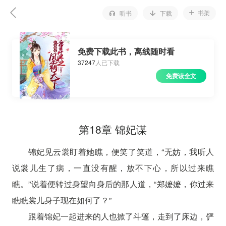
书架
听书
下载
免费下载此书，离线随时看
37247
人已下载
免费读全文
第18章 锦妃谋
锦妃见云裳盯着她瞧，便笑了笑道，“无妨，我听人
说裳儿生了病，一直没有醒，放不下心，所以过来瞧
瞧。”说着便转过身望向身后的那人道，“郑嬷嬷，你过来
瞧瞧裳儿身子现在如何了？”
跟着锦妃一起进来的人也掀了斗篷，走到了床边，俨