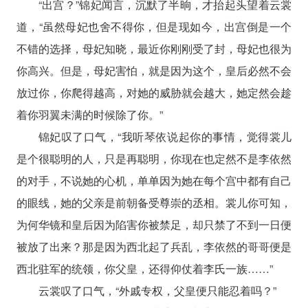
“出宫？”锦妃闻言，沉默了半晌，才抬起头望着云裳
道，“虽然母妃也舍不得你，但是现如今，出宫倒是一个
不错的选择，母妃知晓，最近你刚刚受了封，母妃也很为
你高兴。但是，母妃害怕，就是因为这个，皇后必然不会
放过你，你爬得越高，对她的威胁就会越大，她定然会趁
着你羽翼未满的时候除了你。”
锦妃叹了口气，“我听琴依说起你的事情，觉得裳儿
是个很聪明的人，只是再聪明，你现在也定然不是李依然
的对手，不说她的心机，单单因为她在每个宫中都有自己
的眼线，她的父亲是前朝备受尊崇的丞相。裳儿你可知，
为何华镜和皇后因为陷害你被禁足，却只禁了不到一日便
被放了出来？那是因为西北起了兵乱，李依然的哥哥便是
西北驻军的统领，你父皇，还得仰仗着李氏一族……”
云裳叹了口气，“外戚专权，父皇便只能忍着吗？”