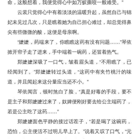
命，这般想着，我便觉得心中如万蚁撕咬一般难受。”
云裳只觉得心中有着淡淡的温暖升起，虽然自己与锦
妃未见过几次，只是瞧着她为自己担心难过，却总觉得鼻
尖有些微微的酸，这便是母亲啊。
“嬷嬷，药端来了，你瞧瞧这药有没有问题……”琴依
掀开帘子走了进来，手中端着一碗药，还冒着热气。
郑嬷嬷深吸了一口气，皱着眉头道，“不用瞧了，已
经闻到了。”郑嬷嬷转过头道，“这药中有夹竹桃汁的味
道，并且闻起来这分量应当还不小。”
琴依闻言，顿时煞白了脸，“真是好毒的手段，要不
是主子和郑嬷嬷过来了，奴婢便刚好要去给公主端药了，
若是公主吃了这药……”
郑嬷嬷面色平静的接过话茬子，“若是喝了这碗药，
恐怕，公主便活不过明儿早上了。”说着又叹了口气，“元