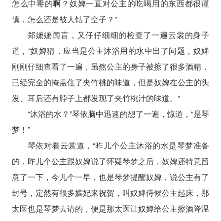
怎么中毒的啊？奴婢一直对公主的吃喝用的东西都很谨
慎，怎么还是被人钻了空子？”
郑嬷嬷闻言，又仔仔细细的检查了一遍云裳的身子
道，“奴婢猜，应当是公主沐浴用的水中出了问题，奴婢
刚刚仔细查看了一遍，虽然公主的身子被擦了很多酒精，
已经完全的掩盖住了夹竹桃的味道，但是奴婢在公主的头
发、耳后还有脖子上都发现了夹竹桃汁的味道。”
“沐浴的水？”琴依脑中迅速的想了一遍，惊道，“是琴
梦！”
琴依对着云裳道，“昨儿个公主沐浴的水是琴梦准备
的，昨儿个公主跟奴婢说了怀疑琴梦之后，奴婢还特意留
意了一下，今儿个一早，也是琴梦提醒奴婢，说公主有了
封号，定然有很多嫔妃来祝贺，叫奴婢侍候公主起床，那
太医也是琴梦去请的，便是那太医让奴婢给公主擦酒降温