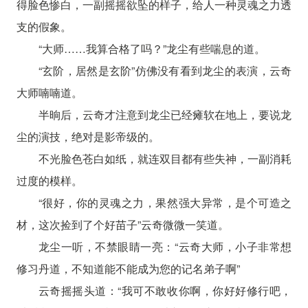
得脸色惨白，一副摇摇欲坠的样子，给人一种灵魂之力透
支的假象。
“大师……我算合格了吗？”龙尘有些喘息的道。
“玄阶，居然是玄阶”仿佛没有看到龙尘的表演，云奇
大师喃喃道。
半晌后，云奇才注意到龙尘已经瘫软在地上，要说龙
尘的演技，绝对是影帝级的。
不光脸色苍白如纸，就连双目都有些失神，一副消耗
过度的模样。
“很好，你的灵魂之力，果然强大异常，是个可造之
材，这次捡到了个好苗子”云奇微微一笑道。
龙尘一听，不禁眼睛一亮：“云奇大师，小子非常想
修习丹道，不知道能不能成为您的记名弟子啊”
云奇摇摇头道：“我可不敢收你啊，你好好修行吧，