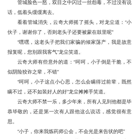
管城脸色一怒，双目之中闪过一丝怨毒，不过没有说
话，低着头缓缓离去。
看着管城消失，云奇大师摇了摇头，对龙尘道：“小
伙子，谢谢你了，否则老头子还要被蒙在鼓里呢”
“嘿嘿，这老头子把我们家骗的倾家荡产，我是故意
报复呢，您别跟我客气”龙尘笑道。
云奇大师有些意外的道：“呵呵，小子倒是干脆，不
似阴险狡诈之辈，不错”
“呵呵，小子这点小心思，怎么会瞒得过前辈，既然
瞒不过，还不如装好人的好”龙尘摊摊手笑道。
云奇大师不禁一乐，多少年来，所有人见到他都是毕
恭毕敬的，还是第一次有人跟他这么说话，感觉很有意
思。
“小子，你来我炼药师公会，不会光是来告状的吧”