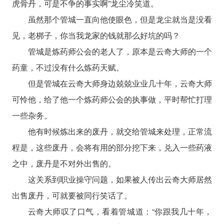
虎骨丹，可是不争的事实啊”龙尘冷笑道。
虽然那个管城一直向他使眼色，但是龙尘就当是没看
见，老梆子，你当我龙家的钱就那么好坑的吗？
管城是炼药师公会的老人了，原本是云奇大师的一个
药童，不过没有什么炼药天赋。
但是管城在云奇大师身边兢兢业业几十年，云奇大师
可怜他，给了他一个炼药师公会的执事做，平时帮忙打理
一些杂务。
他有时候炼出来的废丹，就交给管城来处理，正常流
程是，这些废丹，会将有用的部分挖下来，兑入一些药液
之中，废丹是不对外出售的。
这关系到职业操守问题，如果被人传出云奇大师居然
出售废丹，可就要被同行笑话了。
云奇大师叹了口气，看着管城道：“你跟我几十年，