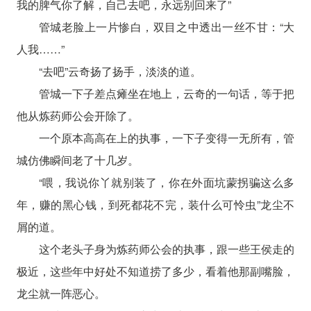
我的脾气你了解，自己去吧，永远别回来了”
管城老脸上一片惨白，双目之中透出一丝不甘：“大
人我……”
“去吧”云奇扬了扬手，淡淡的道。
管城一下子差点瘫坐在地上，云奇的一句话，等于把
他从炼药师公会开除了。
一个原本高高在上的执事，一下子变得一无所有，管
城仿佛瞬间老了十几岁。
“喂，我说你丫就别装了，你在外面坑蒙拐骗这么多
年，赚的黑心钱，到死都花不完，装什么可怜虫”龙尘不
屑的道。
这个老头子身为炼药师公会的执事，跟一些王侯走的
极近，这些年中好处不知道捞了多少，看着他那副嘴脸，
龙尘就一阵恶心。