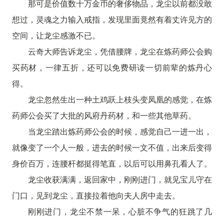
那可是价值数十万金币的奢侈物品，龙尘以前都没敢
想过，灵魂之力输入戒指，发现里面竟然有着丈许见方的
空间，让龙尘感激不已。
云奇大师告诉龙尘，凭借腰牌，龙尘在炼药师公会购
买药材，一律五折，还可以免费研读一切前辈的炼丹心
得。
龙尘忽然生出一种土鸡跃上枝头变凤凰的感觉，在炼
药师公会买了大批的风府丹药材，和一些其他草药。
当龙尘踏出炼药师公会的时候，感觉自己一进一出，
就像变了一个人一般，进去的时候一文不值，出来后变得
身价百万，连腰杆都挺得笔直，以后可以用鼻孔看人了。
龙尘收获满满，返回家中，刚刚进门，就见宝儿守在
门口，见到龙尘，直接拉着他向夫人房中走去。
刚刚进门，龙尘不禁一呆，心脏不争气的狂跳了几