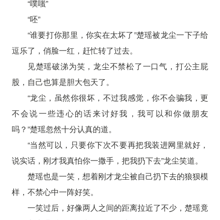
“噗嗤”
“呸”
“谁要打你那里，你实在太坏了”楚瑶被龙尘一下子给
逗乐了，俏脸一红，赶忙转了过去。
见楚瑶破涕为笑，龙尘不禁松了一口气，打公主屁
股，自己也算是胆大包天了。
“龙尘，虽然你很坏，不过我感觉，你不会骗我，更
不会说一些违心的话来讨好我，我可以和你做朋友
吗？”楚瑶忽然十分认真的道。
“当然可以，只要你下次不要再把我装进网里就好，
说实话，刚才我真怕你一撒手，把我扔下去”龙尘笑道。
楚瑶也是一笑，想着刚才龙尘被自己扔下去的狼狈模
样，不禁心中一阵好笑。
一笑过后，好像两人之间的距离拉近了不少，楚瑶竟