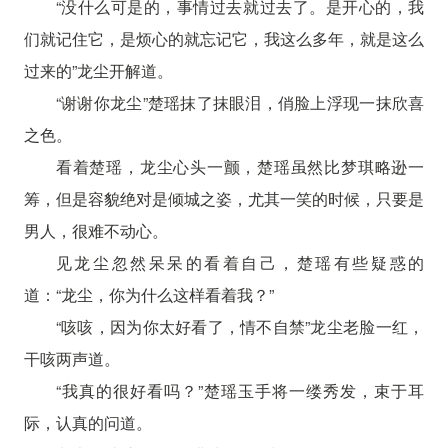
“没什么可是的，事情过去就过去了。是开心的，我
们就记住它，是烦心的就忘记它，我这么多年，就是这么
过来的”龙尘开解道。
“谢谢你龙尘”楚瑶抹了抹眼泪，俏脸上浮现一抹欣喜
之色。
看着楚瑶，龙尘心头一颤，楚瑶虽然比梦琪略逊一
筹，但是容貌绝对是倾城之姿，尤其一笑的时候，只要是
男人，很难不动心。
见龙尘忽然呆呆的看着自己，楚瑶有些疑惑的
道：“龙尘，你为什么这样看着我？”
“咳咳，因为你太好看了，情不自禁”龙尘老脸一红，
干咳两声道。
“我真的很好看吗？”楚瑶玉手将一缕秀发，束于耳
际，认真的问道。