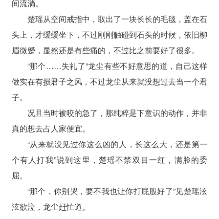
间流淌。
楚瑶从空间戒指中，取出了一块长长的毛毯，盖在石
头上，才缓缓坐下，不过刚刚触碰到石头的时候，依旧柳
眉微蹙，显然还是有些痛的，不过比之前要好了很多。
“那个……失礼了”龙尘有些不好意思的道，自己这样
做实在有损君子之风，不过龙尘从来就没想过去当一个君
子。
况且当时被咬的急了，那纯粹是下意识的动作，并非
真的想去占人家便宜。
“从来就没见过你这么凶的人，长这么大，还是第一
个有人打我”说到这里，楚瑶不禁双目一红，满脸的委
屈。
“那个，你别哭，要不我也让你打屁股好了”见楚瑶泫
泫欲泣，龙尘赶忙道。