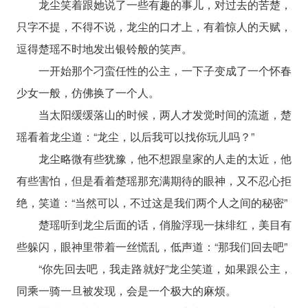
龙尘笑着跟她说了一些有趣的事儿，对过去的苦楚，
只字不提，不得不说，龙尘的口才上，有着惊人的天赋，
逗得楚瑶不时地发出银铃般的笑声。
一开始那个刁蛮任性的公主，一下子变成了一个怀春
少女一般，仿佛换了一个人。
当太阳缓缓落山的时候，两人才发觉时间的流逝，楚
瑶看着龙尘道：“龙尘，以后我可以找你玩儿吗？”
龙尘略微有些犹豫，他不想跟皇家的人走的太近，他
有些害怕，但是看着楚瑶那充满期待的眼神，又不忍心拒
绝，笑道：“当然可以，不过这是我们两个人之间的秘密”
楚瑶听到龙尘后面的话，俏脸浮现一抹绯红，美目有
些躲闪，眼神里带着一丝慌乱，低声道：“那我们回去吧”
“你先回去吧，我走路就好”龙尘笑道，如果跟公主，
同乘一骑一旦被发现，会是一个极大的麻烦。