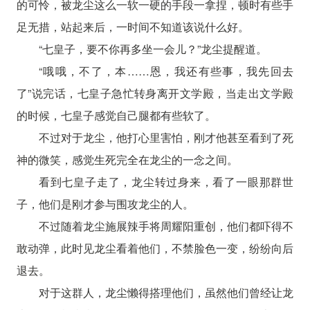
的可怜，被龙尘这么一软一硬的手段一拿捏，顿时有些手
足无措，站起来后，一时间不知道该说什么好。
“七皇子，要不你再多坐一会儿？”龙尘提醒道。
“哦哦，不了，本……恩，我还有些事，我先回去
了”说完话，七皇子急忙转身离开文学殿，当走出文学殿
的时候，七皇子感觉自己腿都有些软了。
不过对于龙尘，他打心里害怕，刚才他甚至看到了死
神的微笑，感觉生死完全在龙尘的一念之间。
看到七皇子走了，龙尘转过身来，看了一眼那群世
子，他们是刚才参与围攻龙尘的人。
不过随着龙尘施展辣手将周耀阳重创，他们都吓得不
敢动弹，此时见龙尘看着他们，不禁脸色一变，纷纷向后
退去。
对于这群人，龙尘懒得搭理他们，虽然他们曾经让龙