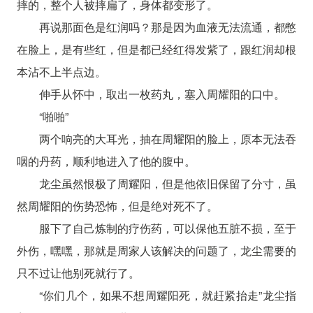
摔的，整个人被摔扁了，身体都变形了。
再说那面色是红润吗？那是因为血液无法流通，都憋
在脸上，是有些红，但是都已经红得发紫了，跟红润却根
本沾不上半点边。
伸手从怀中，取出一枚药丸，塞入周耀阳的口中。
“啪啪”
两个响亮的大耳光，抽在周耀阳的脸上，原本无法吞
咽的丹药，顺利地进入了他的腹中。
龙尘虽然恨极了周耀阳，但是他依旧保留了分寸，虽
然周耀阳的伤势恐怖，但是绝对死不了。
服下了自己炼制的疗伤药，可以保他五脏不损，至于
外伤，嘿嘿，那就是周家人该解决的问题了，龙尘需要的
只不过让他别死就行了。
“你们几个，如果不想周耀阳死，就赶紧抬走”龙尘指