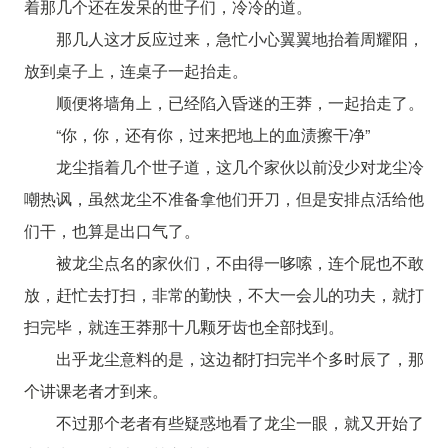
着那几个还在发呆的世子们，冷冷的道。
那几人这才反应过来，急忙小心翼翼地抬着周耀阳，
放到桌子上，连桌子一起抬走。
顺便将墙角上，已经陷入昏迷的王莽，一起抬走了。
“你，你，还有你，过来把地上的血渍擦干净”
龙尘指着几个世子道，这几个家伙以前没少对龙尘冷
嘲热讽，虽然龙尘不准备拿他们开刀，但是安排点活给他
们干，也算是出口气了。
被龙尘点名的家伙们，不由得一哆嗦，连个屁也不敢
放，赶忙去打扫，非常的勤快，不大一会儿的功夫，就打
扫完毕，就连王莽那十几颗牙齿也全部找到。
出乎龙尘意料的是，这边都打扫完半个多时辰了，那
个讲课老者才到来。
不过那个老者有些疑惑地看了龙尘一眼，就又开始了