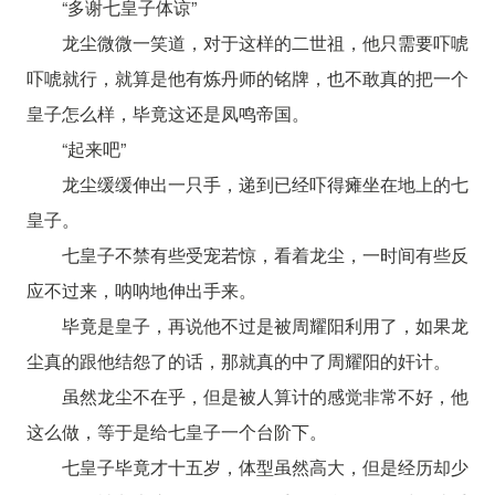
“多谢七皇子体谅”
龙尘微微一笑道，对于这样的二世祖，他只需要吓唬
吓唬就行，就算是他有炼丹师的铭牌，也不敢真的把一个
皇子怎么样，毕竟这还是凤鸣帝国。
“起来吧”
龙尘缓缓伸出一只手，递到已经吓得瘫坐在地上的七
皇子。
七皇子不禁有些受宠若惊，看着龙尘，一时间有些反
应不过来，呐呐地伸出手来。
毕竟是皇子，再说他不过是被周耀阳利用了，如果龙
尘真的跟他结怨了的话，那就真的中了周耀阳的奸计。
虽然龙尘不在乎，但是被人算计的感觉非常不好，他
这么做，等于是给七皇子一个台阶下。
七皇子毕竟才十五岁，体型虽然高大，但是经历却少