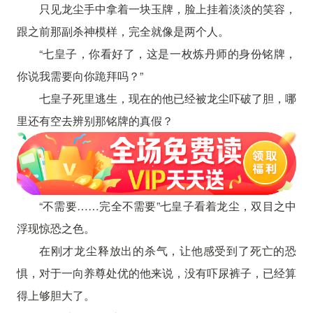
只见龙尘手中拿着一块玉牌，脸上挂着淡淡的笑容，
跟之前那副杀神模样，完全就像是两个人。
“七皇子，你看好了，这是一枚炼丹师的身份铭牌，
你说我需要向你跪拜吗？”
七皇子死里逃生，现在的他已经被龙尘吓破了胆，哪
里还有空去辨别那铭牌的真假？
“不需要……完全不需要”七皇子看着龙尘，双目之中
浮现惊恐之色。
在刚才龙尘释放出的杀气，让他感受到了死亡的恐
惧，对于一向养尊处优的他来说，没有吓尿裤子，已经算
得上够胆大了。