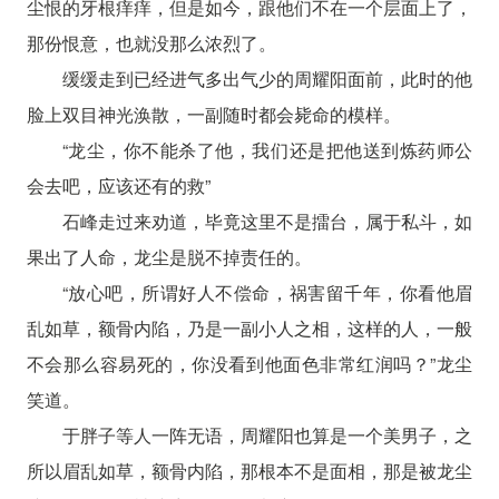
尘恨的牙根痒痒，但是如今，跟他们不在一个层面上了，
那份恨意，也就没那么浓烈了。
缓缓走到已经进气多出气少的周耀阳面前，此时的他
脸上双目神光涣散，一副随时都会毙命的模样。
“龙尘，你不能杀了他，我们还是把他送到炼药师公
会去吧，应该还有的救”
石峰走过来劝道，毕竟这里不是擂台，属于私斗，如
果出了人命，龙尘是脱不掉责任的。
“放心吧，所谓好人不偿命，祸害留千年，你看他眉
乱如草，额骨内陷，乃是一副小人之相，这样的人，一般
不会那么容易死的，你没看到他面色非常红润吗？”龙尘
笑道。
于胖子等人一阵无语，周耀阳也算是一个美男子，之
所以眉乱如草，额骨内陷，那根本不是面相，那是被龙尘