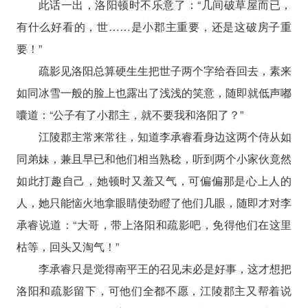
此话一出，洛阳顿时不乐意了：“几间破草屋而已，
有什么好看的，世……是小郡主重要，还是这破房子重
要！”
疏影见洛阳总算硬生生把世子两个字给吞回去，素来
如同冰雪一般的脸上也露出了浅浅的笑意，随即就低声嘟
囔道：“公子有了小郡主，就不要我和洛阳了？”
江陵郡主常来常往，知道李承睿看身边这两个侍从如
同弟妹，兼且早已和他们相当熟稔，听到两个小家伙竟然
如此打趣自己，她顿时又羞又气，可偏偏那是心上人的
人，她只能恼火地拿眼睛使劲瞪了他们几眼，随即才对李
承睿说道：“大哥，带上洛阳和疏影吧，免得他们在这里
枯等，回头又淘气！”
李承睿只是觉得南平王的召见未必是好事，这才想把
洛阳和疏影留下，可他们全都不愿，江陵郡主又帮着说