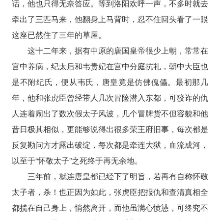
话，他也只得无奈答应。等到洛阳欢呼一声，不多时就去
牵出了三匹马来，他翻身上马背时，忍不住回头看了一眼
这座已然住了三年的草屋。
这十二年来，据有中原的唐国皇帝很少上朝，常常在
宫中养病，纪太后和韦贵妃在宫中分庭抗礼，朝中大臣也
是不附纪氏，便从韦氏，唐皇竟是仿佛傀儡。最初那几
年，他和张虎臣曾经带人几次冒险潜入东都，可狡诈的仇
人连着闹出了数次假太子风波，几个冒牌货不但容貌和他
昔日极其相似，更能够说得出很多荣王府旧事，每次都是
反复勘问方才露出破绽，每次都是牵连大狱，血流成河，
以至于“怀敬太子”之死终于再无余地。
三年前，就连唐皇都已经下了明旨，若再有自称怀敬
太子者，杀！也正因为如此，张虎臣把报仇和查清真相全
都揽在自己身上，悄然离开，而他虽满心愤懑，可终究不