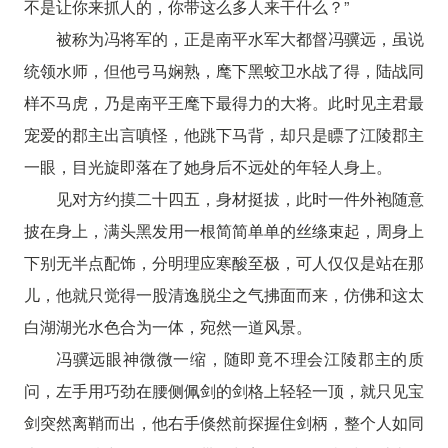
不是让你来抓人的，你带这么多人来干什么？”
被称为冯将军的，正是南平水军大都督冯骥远，虽说
统领水师，但他弓马娴熟，麾下黑蛟卫水战了得，陆战同
样不马虎，乃是南平王麾下最得力的大将。此时见主君最
宠爱的郡主出言嗔怪，他跳下马背，却只是瞟了江陵郡主
一眼，目光旋即落在了她身后不远处的年轻人身上。
见对方约摸二十四五，身材挺拔，此时一件外袍随意
披在身上，满头黑发用一根简简单单的丝绦束起，周身上
下别无半点配饰，分明理应寒酸至极，可人仅仅是站在那
儿，他就只觉得一股清逸脱尘之气拂面而来，仿佛和这太
白湖湖光水色合为一体，宛然一道风景。
冯骥远眼神微微一缩，随即竟不理会江陵郡主的质
问，左手用巧劲在腰侧佩剑的剑格上轻轻一顶，就只见宝
剑突然离鞘而出，他右手倏然前探握住剑柄，整个人如同