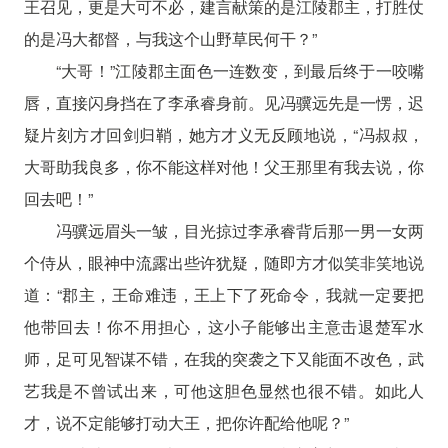
王召见，更是大可不必，建言献策的是江陵郡主，打胜仗
的是冯大都督，与我这个山野草民何干？”
“大哥！”江陵郡主面色一连数变，到最后终于一咬嘴
唇，直接闪身挡在了李承睿身前。见冯骥远先是一愣，迟
疑片刻方才回剑归鞘，她方才义无反顾地说，“冯叔叔，
大哥助我良多，你不能这样对他！父王那里有我去说，你
回去吧！”
冯骥远眉头一皱，目光掠过李承睿背后那一男一女两
个侍从，眼神中流露出些许犹疑，随即方才似笑非笑地说
道：“郡主，王命难违，王上下了死命令，我就一定要把
他带回去！你不用担心，这小子能够出主意击退楚军水
师，足可见智谋不错，在我的突袭之下又能面不改色，武
艺我是不曾试出来，可他这胆色显然也很不错。如此人
才，说不定能够打动大王，把你许配给他呢？”