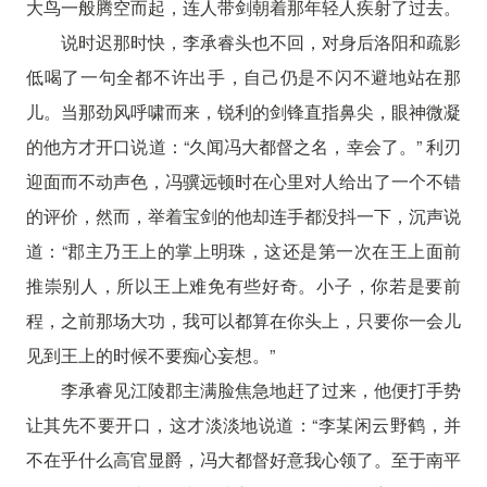
大鸟一般腾空而起，连人带剑朝着那年轻人疾射了过去。
说时迟那时快，李承睿头也不回，对身后洛阳和疏影
低喝了一句全都不许出手，自己仍是不闪不避地站在那
儿。当那劲风呼啸而来，锐利的剑锋直指鼻尖，眼神微凝
的他方才开口说道：“久闻冯大都督之名，幸会了。” 利刃
迎面而不动声色，冯骥远顿时在心里对人给出了一个不错
的评价，然而，举着宝剑的他却连手都没抖一下，沉声说
道：“郡主乃王上的掌上明珠，这还是第一次在王上面前
推崇别人，所以王上难免有些好奇。小子，你若是要前
程，之前那场大功，我可以都算在你头上，只要你一会儿
见到王上的时候不要痴心妄想。”
李承睿见江陵郡主满脸焦急地赶了过来，他便打手势
让其先不要开口，这才淡淡地说道：“李某闲云野鹤，并
不在乎什么高官显爵，冯大都督好意我心领了。至于南平