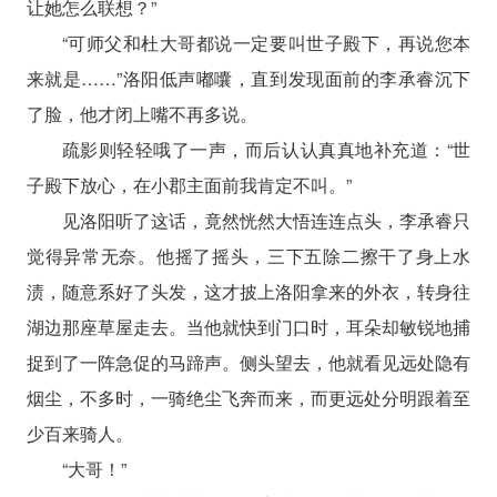
让她怎么联想？”
“可师父和杜大哥都说一定要叫世子殿下，再说您本
来就是……”洛阳低声嘟囔，直到发现面前的李承睿沉下
了脸，他才闭上嘴不再多说。
疏影则轻轻哦了一声，而后认认真真地补充道：“世
子殿下放心，在小郡主面前我肯定不叫。”
见洛阳听了这话，竟然恍然大悟连连点头，李承睿只
觉得异常无奈。他摇了摇头，三下五除二擦干了身上水
渍，随意系好了头发，这才披上洛阳拿来的外衣，转身往
湖边那座草屋走去。当他就快到门口时，耳朵却敏锐地捕
捉到了一阵急促的马蹄声。侧头望去，他就看见远处隐有
烟尘，不多时，一骑绝尘飞奔而来，而更远处分明跟着至
少百来骑人。
“大哥！”