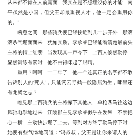
从来都不肯在人前露面，我实在是不想埋没你的才能！南
平虽然是小国，但父王却最重视人才，他一定会重用你
的。”
瞬息之间，那些骑兵便已经接近到几十步开外，那滚
滚杀气迎面而来，犹如实质。李承睿已经能看清楚最前头
主将的帽上红缨，当发现其一声令下，上百人倏然勒停，
显然训练有素时，他不由得眯起了眼睛。
重用？呵呵，十二年了，他一个连真正的名字都不敢
告诉别人的“死人”，只能闲云野鹤一般隐居为生，哪里还
有龙腾之志？
瞧见那上百骑兵的主将撇下其他人，单枪匹马往这边
风驰电掣地过来，江陵郡主见李承睿似乎在发呆，不禁把
心一横，主动快步迎了上去。等到对方终于勒马停下时，
她便有些气恼地问道：“冯叔叔，父王是让你来请人的，