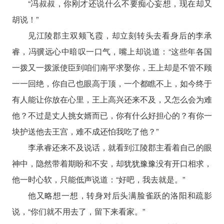
“冯叔叔，你刚才还说什么不要痴心妄想，现在却又
胡说！”
见江陵郡主双颊飞霞，却立刻转头去看身后的李承
睿，冯骥远心中暗叹一口气，嘴上却说道：“这些年各国
一拨又一拨派使臣到咱们南平求娶你，王上却是不管不顾
一一回绝，你自己也眼高于顶，一个都瞧不上，如今终于
有人能让你放在心里，王上高兴还来不及，又怎么会为难
他？不过是丈人挑女婿而已，你有什么好担心的？有你一
块护送他去王宫，难不成还怕我吃了他？”
李承睿还来不及说话，就看到江陵郡主看着自己的眼
神中，隐然带着期盼和不安，却犹犹豫豫没有开口相求，
他一时心软，只能低声说道：“好吧，我去就是。”
他又略想一想，转身对后头满脸雀跃的洛阳和疏影
说，“你们就不用去了，留下来看家。”