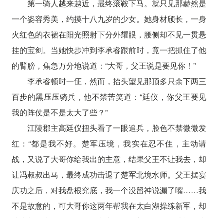
第一骑人越来越近，最终滚鞍下马。就只见那赫然是
一个姿容秀美，约摸十八九岁的少女。她身材颀长，一身
火红色的衣裙在阳光照射下分外耀眼，腰侧却不见一贯悬
挂的宝剑。当她快步冲到李承睿跟前时，竟一把抓住了他
的臂膀，焦急万分地说道：“大哥，父王说是要见你！”
李承睿顿时一怔，然而，抬头望见那顶多只余下两三
百步的黑压压骑兵，他不禁苦笑道：“廷仪，你父王要见
我的阵仗是不是太大了些？”
江陵郡主高廷仪扭头看了一眼追兵，脸色不禁微微发
红：“都是我不好。楚军压境，我实在忍不住，主动请
战，又说了大哥你给我出的主意，结果父王不让我去，却
让冯叔叔出马，最终成功击退了楚军北境水师。父王摆宴
庆功之后，对我盘根究底，我一个没留神说漏了嘴……我
不是故意的，可大哥你这两年帮我在太白湖操练新军，却