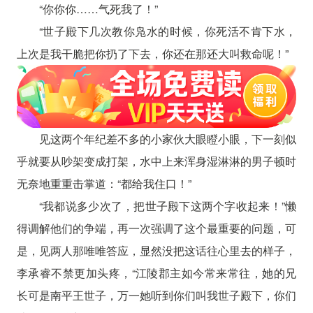
“你你你……气死我了！”
“世子殿下几次教你凫水的时候，你死活不肯下水，
上次是我干脆把你扔了下去，你还在那还大叫救命呢！”
见这两个年纪差不多的小家伙大眼瞪小眼，下一刻似
乎就要从吵架变成打架，水中上来浑身湿淋淋的男子顿时
无奈地重重击掌道：“都给我住口！”
“我都说多少次了，把世子殿下这两个字收起来！”懒
得调解他们的争端，再一次强调了这个最重要的问题，可
是，见两人那唯唯答应，显然没把这话往心里去的样子，
李承睿不禁更加头疼，“江陵郡主如今常来常往，她的兄
长可是南平王世子，万一她听到你们叫我世子殿下，你们