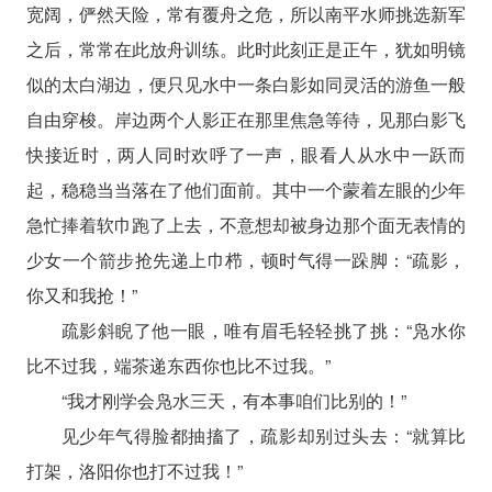
宽阔，俨然天险，常有覆舟之危，所以南平水师挑选新军
之后，常常在此放舟训练。此时此刻正是正午，犹如明镜
似的太白湖边，便只见水中一条白影如同灵活的游鱼一般
自由穿梭。岸边两个人影正在那里焦急等待，见那白影飞
快接近时，两人同时欢呼了一声，眼看人从水中一跃而
起，稳稳当当落在了他们面前。其中一个蒙着左眼的少年
急忙捧着软巾跑了上去，不意想却被身边那个面无表情的
少女一个箭步抢先递上巾栉，顿时气得一跺脚：“疏影，
你又和我抢！”
疏影斜睨了他一眼，唯有眉毛轻轻挑了挑：“凫水你
比不过我，端茶递东西你也比不过我。”
“我才刚学会凫水三天，有本事咱们比别的！”
见少年气得脸都抽搐了，疏影却别过头去：“就算比
打架，洛阳你也打不过我！”