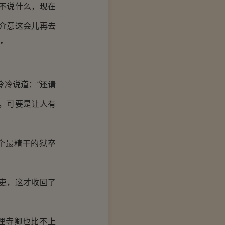
不说什么，现在
介意这会儿再去
”
冷说道：“还请
，可要是让人有
个最精干的狱卒
吏，这才收回了
理寺卿也比不上