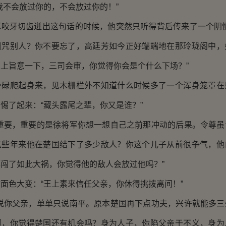
不会放过你的，不会放过你的！”
牙切齿迸出这句话的时候，他突然只听得背后传来了一个阴恻
诅咒别人？你不要忘了，高廷芳如今正好端端地在那玲珑阁中，
上旨意一下，三司会审，你觉得你会是个什么下场？”
爬起身来，见木栅栏外不知道什么时候多了一个浑身笼罩在
惕了起来：“藏头露尾之辈，你又是谁？”
要，重要的是徐将军你想一想自己之前那冲动的后果。令尊虽
这些年来他在楚国结下了多少敌人？你这个儿子从前很争气，他
闯了如此大祸，你觉得他的敌人会放过他吗？”
色大变：“王上素来信任父亲，你休得挑拨离间！”
你父亲，单单只说南平。原本楚国再下点功夫，兴许就能多三
脚，你觉得楚国还有机会吗？身为人子，你陷父亲于不义，身为