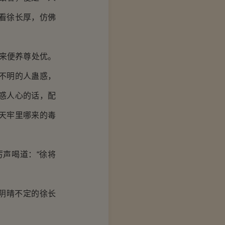
看徐长厚，仿佛
来便养尊处优。
不明的人蛊惑，
惑人心的话，配
天牢里哪来的毒
声喝道：“徐将
阴晴不定的徐长