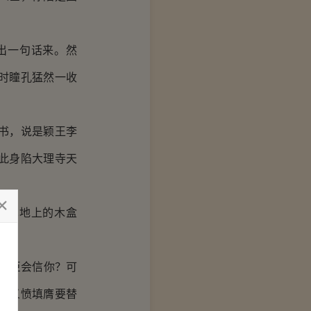
出一句话来。然
时瞳孔猛然一收
书，说是颖王李
此身陷大理寺天
瞥见地上的木盒
群臣会信你？可
会义愤填膺要替