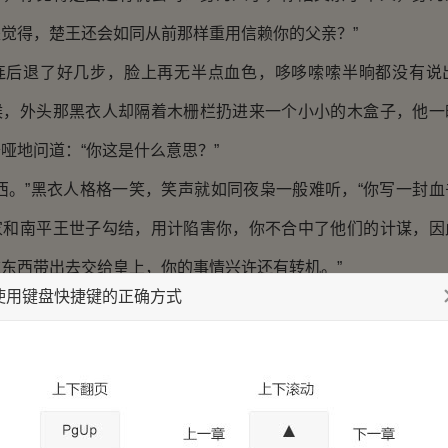
觉得，楚王还会如同从前那样重用信赖你的父亲？”
退了好几步，脸上再无半点血色，哆哆嗦嗦半晌都没有说
候，外头那黑衣人却隔着木栅栏扔进来一个小小的木盒子，他一
哑地问道：“你这是什么意思？”
。”黑衣人格格一笑，笑声就如同夜枭一般难听，“你写一封血
家和南平王世子勾结，用计陷害你，你不合中了他们的计谋，因
东西带出去交给皇上，你的事情兴许还有转机。”
使用键盘快捷键的正确方式
溺水的人抓到了一根救命稻草，一下子又惊又喜，可目光
醒了过来：“血书我自然可以给你，但这是什么？”
明白么？要知道，你若是活着，一封血书陈情，皇上会信你？
志，那就不一样了。楚国使团上下大多知道你是左相爱子，必定