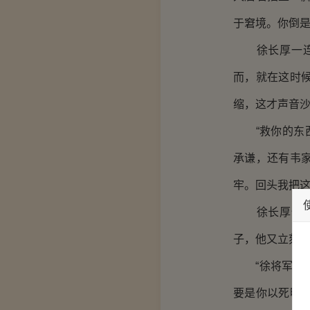
于窘境。你倒是
徐长厚一连后
而，就在这时
缩，这才声音沙
“救你的东西
承谦，还有韦
牢。回头我把这
徐长厚仿佛是
子，他又立刻警
“徐将军还不
要是你以死明