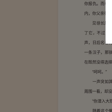
你报仇。而朝
内，你父亲徐相
见徐长厚面色
了它，不过是
声，日后名垂
一条汉子，那
在既然没得选择
“呵呵。”
一声突如其来
周围一看，却没
“你潜入大理
随着这个懒洋