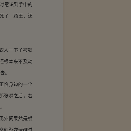
时意识到手中的
死了，颖王，还
衣人一下子被锁
还根本来不及动
下去。
正怡身边的一个
那张嘴之后，右
西。
见外间果然是横
卒们渐次清醒过