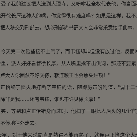
接受了我的建议把人送到大理寺，又吩咐我全权代表他，你当面
撬开徐长厚这种人的嘴，你觉得很有难度吗？如果是这样，我不
把人移交到刑部去，想必刑部尚书薛大人会非常乐意接手此事。
天第二次险些接不上气了，而韦钰却非但没有放过他，反而冷
为重，派人好好看管徐长厚，从人嘴里撬不出供词，那还不要紧
卢大人你固然不好交待，就连颖王也会焦头烂额！”
正怡终于恼火地打断了韦钰的话，随即厉声吩咐道，“调十二
除非是我……还有韦钰，谁也不许见徐长厚！”
，等到和卢正怡错身而过时，他扫了一眼此人后头的几个官
毫不停地往外走去。
，对于他来说简直是熟得不能再熟了，就连卢正怡这个大