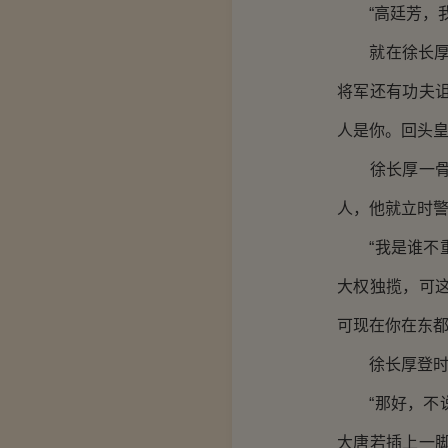
“高廷芳，我
就在徐长厚咬
将军还有功夫
人是你。回头皇
徐长厚一骨碌
人，他就立时警
“我是谁不重
大权独揽，可
可现在你在东都
徐长厚登时面
“那好，不说
大唐若插上一