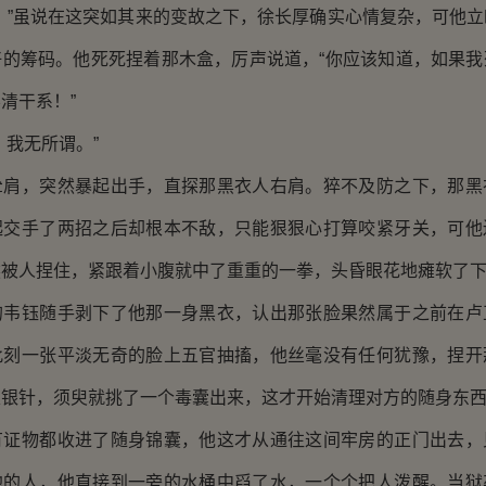
”虽说在这突如其来的变故之下，徐长厚确实心情复杂，可他立
好的筹码。他死死捏着那木盒，厉声说道，“你应该知道，如果我
清干系！”
我无所谓。”
，突然暴起出手，直探那黑衣人右肩。猝不及防之下，那黑
起交手了两招之后却根本不敌，只能狠狠心打算咬紧牙关，可他
然被人捏住，紧跟着小腹就中了重重的一拳，头昏眼花地瘫软了
钰随手剥下了他那一身黑衣，认出那张脸果然属于之前在卢
此刻一张平淡无奇的脸上五官抽搐，他丝毫没有任何犹豫，捏开
根银针，须臾就挑了一个毒囊出来，这才开始清理对方的随身东
物都收进了随身锦囊，他这才从通往这间牢房的正门出去，
地的人，他直接到一旁的水桶中舀了水，一个个把人泼醒。当狱