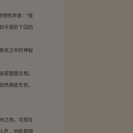
恻的声音：“徐
如今是阶下囚的
黑衣之中的神秘
说是楚国左相，
自然高枕无忧，
州之地，可现在
人臣，你陷楚国