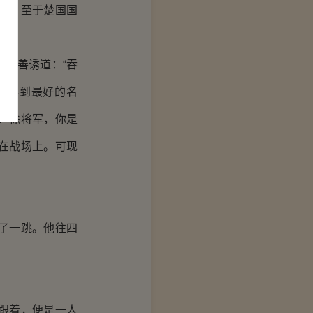
你。至于楚国国
？”
循善诱道：“吞
能得到最好的名
？徐将军，你是
在战场上。可现
了一跳。他往四
跟着，便是一人