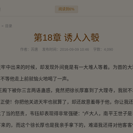
阅读到6%
彀
>
目录
第18章 诱人入彀
作者：
苏唐
发布时间：
2016-09-09 10:46
字数：
4,090
中出来的时候，却发现外间竟是有一大堆人等着。为首的大
，不等他走上前就恼火地喝了一声。
殿下被你三言两语蛊惑，竟然把徐长厚塞到了大理寺，我就不
正使！你把他关进天牢也就算了，却还故意羞辱于他，你让我还
当的怒责，韦钰却表现得非常强硬：“卢大人，南平王世子是
下来的，而这个徐长厚也是我亲手拿下的，难道我还得对他客客