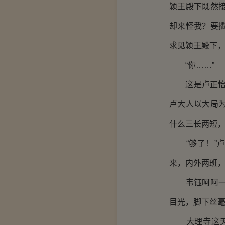
颖王殿下既然
却来怪我？要
求见颖王殿下，
“你……”
这是卢正怡今
卢大人以大局
什么三长两短，
“够了！”卢
来，内外两班，
韦钰呵呵一笑
目光，脚下丝
大理寺这天牢