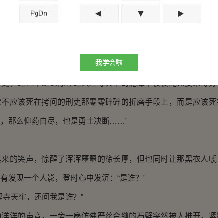
中舆论，自然也会偏向于身为正使却不经旨意下了大理寺天牢的
必定心怀悲愤，楚王必定以此激励军心，哀兵必胜，这还用说吗
大变，但最终还是上前捡起了木盒，黑衣人心中窃喜，立时循
我学会啦
片刻的痛楚，换来的却是家国全都能够得到最大的好处，你也
青史，这岂不是比你在这大理寺天牢的泥潭中慢慢淹死要来得好
就不应该死在拷问的刑吏那零零碎碎的折磨手段上，而是应该死
，那么仰药自尽，也是勇士决断……”
的笑声，惊醒了浑浑噩噩的徐长厚，但也同时让那黑衣人唬
有发现一个人影，登时心中发沉：“是谁？”
寺天牢，还问我是谁？”
洋的声音，一旁一扇仿佛严丝合缝的石壁突然被人推开，紧