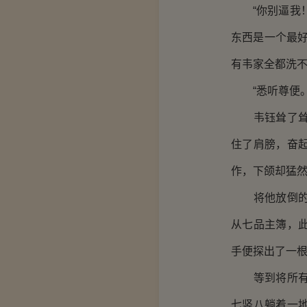
“你别逼我！
东西是一个最
有韦家全都洗不
“悉听尊便。
韦钰耸了耸肩
住了肩膀，奋
作，下颌却猛
将他放倒的韦
从七品主簿，
手便探出了一
等到将所有证
七竖八躺着一