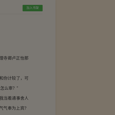
加入书架
理寺卿卢正怡那
和你计较了，可
怎么审？”
我当着通事舍人
气气奉为上宾？