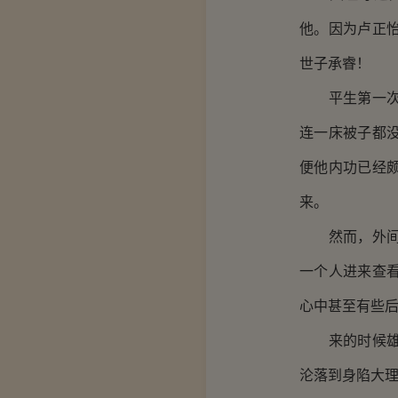
他。因为卢正
世子承睿！
平生第一次坐
连一床被子都
便他内功已经
来。
然而，外间也
一个人进来查
心中甚至有些
来的时候雄心
沦落到身陷大