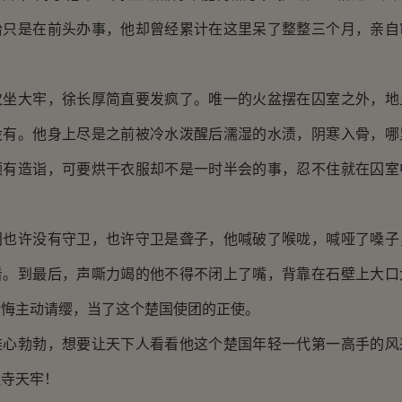
怡只是在前头办事，他却曾经累计在这里呆了整整三个月，亲自
大牢，徐长厚简直要发疯了。唯一的火盆摆在囚室之外，地
没有。他身上尽是之前被冷水泼醒后濡湿的水渍，阴寒入骨，哪
颇有造诣，可要烘干衣服却不是一时半会的事，忍不住就在囚室
许没有守卫，也许守卫是聋子，他喊破了喉咙，喊哑了嗓子
看。到最后，声嘶力竭的他不得不闭上了嘴，背靠在石壁上大口
后悔主动请缨，当了这个楚国使团的正使。
勃勃，想要让天下人看看他这个楚国年轻一代第一高手的风
理寺天牢！