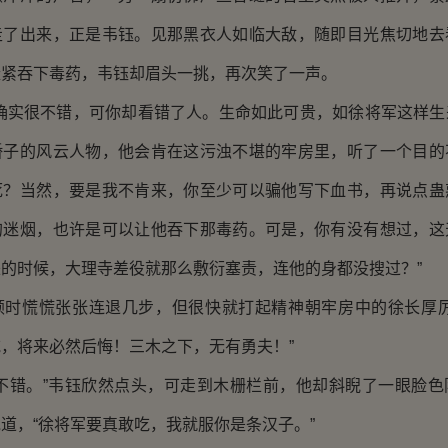
走了出来，正是韦钰。见那黑衣人如临大敌，随即目光焦切地去
赶紧吞下毒药，韦钰却眉头一挑，再次笑了一声。
实很不错，可你却看错了人。生命如此可贵，如徐将军这样生
骄子的风云人物，他会肯在这污浊不堪的牢房里，听了一个目的
死？当然，要是我不肯来，你至少可以骗他写下血书，再说点蛊
的迷烟，也许是可以让他吞下那毒药。可是，你有没有想过，这
的时候，大理寺差役就那么敷衍塞责，连他的身都没搜过？”
慌慌张张连退几步，但很快就打起精神朝牢房中的徐长厚厉
，将来必然后悔！三木之下，无有勇夫！”
错。”韦钰欣然点头，可走到木栅栏前，他却斜睨了一眼脸色
道，“徐将军要真敢吃，我就服你是条汉子。”