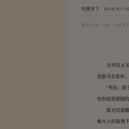
何家天下
第18章 诱人入
爱奇艺小说
>
历史
>
何家天下
当韦钰从天牢
张脸乌云密布
“韦钰，颖王
他到底是楚国的
面对这直截了
秦大人的面救