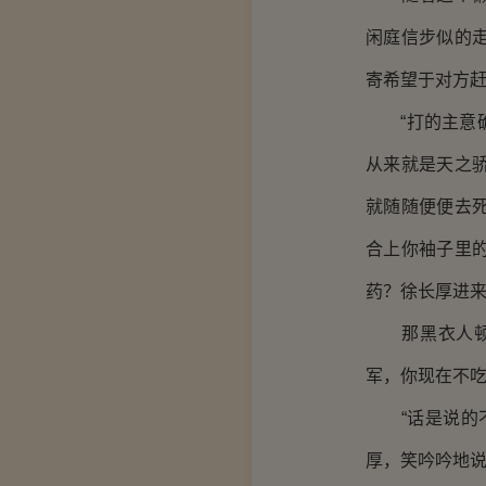
闲庭信步似的
寄希望于对方
“打的主意确
从来就是天之
就随随便便去
合上你袖子里
药？徐长厚进来
那黑衣人顿时
军，你现在不吃
“话是说的不
厚，笑吟吟地说