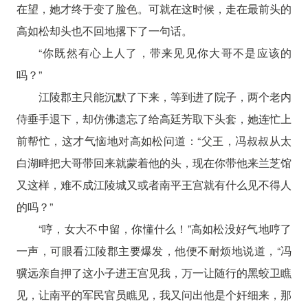
在望，她才终于变了脸色。可就在这时候，走在最前头的
高如松却头也不回地撂下了一句话。
“你既然有心上人了，带来见见你大哥不是应该的
吗？”
江陵郡主只能沉默了下来，等到进了院子，两个老内
侍垂手退下，却仿佛遗忘了给高廷芳取下头套，她连忙上
前帮忙，这才气恼地对高如松问道：“父王，冯叔叔从太
白湖畔把大哥带回来就蒙着他的头，现在你带他来兰芝馆
又这样，难不成江陵城又或者南平王宫就有什么见不得人
的吗？”
“哼，女大不中留，你懂什么！”高如松没好气地哼了
一声，可眼看江陵郡主要爆发，他便不耐烦地说道，“冯
骥远亲自押了这小子进王宫见我，万一让随行的黑蛟卫瞧
见，让南平的军民官员瞧见，我又问出他是个奸细来，那