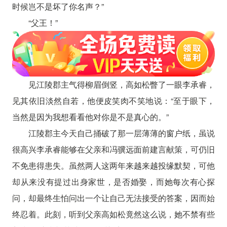
时候岂不是坏了你名声？”
“父王！”
见江陵郡主气得柳眉倒竖，高如松瞥了一眼李承睿，
见其依旧淡然自若，他便皮笑肉不笑地说：“至于眼下，
当然是因为我想看看他对你是不是真心的。”
江陵郡主今天自己捅破了那一层薄薄的窗户纸，虽说
很高兴李承睿能够在父亲和冯骥远面前建言献策，可仍旧
不免患得患失。虽然两人这两年来越来越投缘默契，可他
却从来没有提过出身家世，是否婚娶，而她每次有心探
问，却最终生怕问出一个让自己无法接受的答案，因而始
终忍着。此刻，听到父亲高如松竟然这么说，她不禁有些