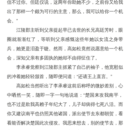
信不过你。但廷仪说，这两年你助她不少，之前你又给我
出了那样一个颇为可行的主意，那么，我可以给你一个机
会。”
江陵郡主听到父亲提起早已去世的长兄高廷芳时，眼
圈就渐渐红了，等听到父亲感慨这些年她以女流之身带
兵，她更是泪盈于睫。然而，高如松竟然说愿意给一个机
会，深知父亲有多固执的她却不由得怔住了。
李承睿觉察到江陵郡主抓紧了自己的袖子，他宽慰似
的冲着她轻轻颔首，随即便问道：“还请王上直言。”
高如松当然听出了李承睿这前后称呼的微妙差别，心
中哂然一笑，随即一字一句地说道：“楚国来攻我南平，
也不过是欺我高赖子年纪大了，儿子却病得七死八活。而
你又建议南平也仿照其他诸国，派出使节去东都朝贺，看
看能否解决楚国此次侵攻。我思来想去，别的使节去，那