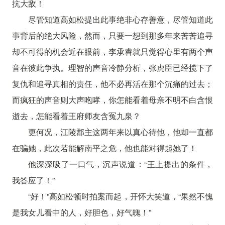
抗大敌！
尽管知道高如松提出此事绝非心存善意，尽管知道此
事背后的绝大风险，然而，只要一想到那多年来苦苦追寻
却不可得的机会近在眼前，李承睿就只觉得心里有两个声
音在彼此争执。理智的声音冷静分析，张虎臣已经揽下了
复仇和追寻真相的责任，他不必再活在那个沉痛的过去；
而疯狂的声音则大声咆哮，你怎能看着母亲不明不白含恨
逝去，怎能看着王府师友含冤九泉？
更何况，江陵郡主这两年来以真心待他，他却一直都
在骗她，此次若能解南平之危，他也能对得起她了！
他深深吸了一口气，沉声说道：“王上提出的条件，
我答应了！”
“好！”高如松顿时拍案而起，开怀大笑道，“果然不愧
是我女儿看中的人，好胆色，好气魄！”