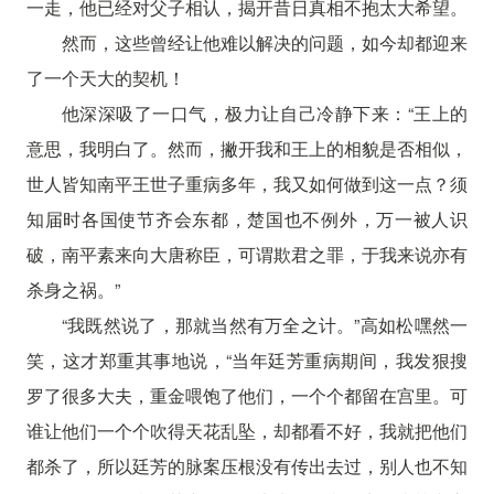
一走，他已经对父子相认，揭开昔日真相不抱太大希望。
然而，这些曾经让他难以解决的问题，如今却都迎来
了一个天大的契机！
他深深吸了一口气，极力让自己冷静下来：“王上的
意思，我明白了。然而，撇开我和王上的相貌是否相似，
世人皆知南平王世子重病多年，我又如何做到这一点？须
知届时各国使节齐会东都，楚国也不例外，万一被人识
破，南平素来向大唐称臣，可谓欺君之罪，于我来说亦有
杀身之祸。”
“我既然说了，那就当然有万全之计。”高如松嘿然一
笑，这才郑重其事地说，“当年廷芳重病期间，我发狠搜
罗了很多大夫，重金喂饱了他们，一个个都留在宫里。可
谁让他们一个个吹得天花乱坠，却都看不好，我就把他们
都杀了，所以廷芳的脉案压根没有传出去过，别人也不知