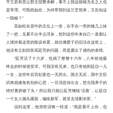
平王若有意让郡主招赘承嗣，看不上我这籍籍无名之人也
是常理。可既然如此，为何带我到这兰芝馆来，又告知这
一隐秘？”
高如松在居中的主位上一坐，右手在一旁的矮几上抹
了一把，见看不出半点浮灰，想到这些年来自己一直都让
人维持着这里的陈设布置，就仿佛爱子仍旧活在这世上，
他没有立刻回答高廷芳的问题，而是露出了感伤的表情。
“廷芳活了十六岁，也病了整整十六年，八年前他最
终走的时候很安详。可我没有兄弟，也只有他和廷仪一儿
一女，这些年后宫妃妾也一无所出。国主无后，国中文臣
武将就难免有别的心思，一旦消息传出去，想当我养子的
绝对要挤破了头！所以我只能让廷芳继续‘活着’，让廷仪
一个女人抛头露面，编练新军，甚至去清剿水匪。”
说到这里，他突然话锋一转道：“我是看不上你，也