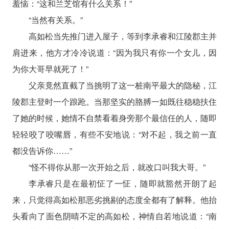
羞恼：“这和兰芝馆有什么关系！”
“当然有关系。”
高如松当先推门进入屋子，等到李承睿和江陵郡主并
肩进来，他方才冷冷说道：“因为我只有你一个女儿，因
为你大哥早就死了！”
父亲竟然直截了当挑明了这一桩南平最大的隐秘，江
陵郡主登时一个踉跄。当那坚实的胳膊一如既往稳稳扶住
了她的时候，她情不自禁看着身旁那个最信任的人，随即
轻轻咬了咬嘴唇，有些不安地说：“对不起，我之前一直
都没告诉你……”
“怪不得你从那一次开始之后，就改口叫我大哥。”
李承睿只是在最初怔了一怔，随即就豁然开朗了起
来，只觉得高如松那恶劣挑剔的态度全都有了解释。他抬
头看向了面色阴晴不定的高如松，神情自若地说道：“南