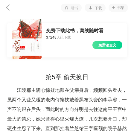
书架
听书
下载
免费下载此书，离线随时看
37248
人已下载
免费读全文
第5章 偷天换日
江陵郡主满心惊疑地跟在父亲身后，频频回头看去，
见两个又聋又哑的老内侍搀扶戴着黑布头套的李承睿，一
声不响跟在后头，而此时的方向分明是去往这南平王宫中
最大的禁忌，她只觉得心里火烧火燎，几次想要开口，却
硬生生忍了下来。直到那挂着兰芝馆三字匾额的院子赫然