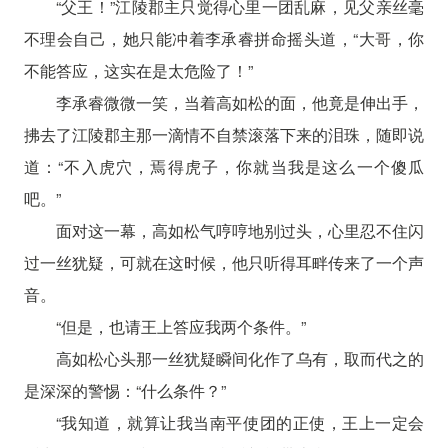
“父王！”江陵郡主只觉得心里一团乱麻，见父亲丝毫
不理会自己，她只能冲着李承睿拼命摇头道，“大哥，你
不能答应，这实在是太危险了！”
李承睿微微一笑，当着高如松的面，他竟是伸出手，
拂去了江陵郡主那一滴情不自禁滚落下来的泪珠，随即说
道：“不入虎穴，焉得虎子，你就当我是这么一个傻瓜
吧。”
面对这一幕，高如松气哼哼地别过头，心里忍不住闪
过一丝犹疑，可就在这时候，他只听得耳畔传来了一个声
音。
“但是，也请王上答应我两个条件。”
高如松心头那一丝犹疑瞬间化作了乌有，取而代之的
是深深的警惕：“什么条件？”
“我知道，就算让我当南平使团的正使，王上一定会