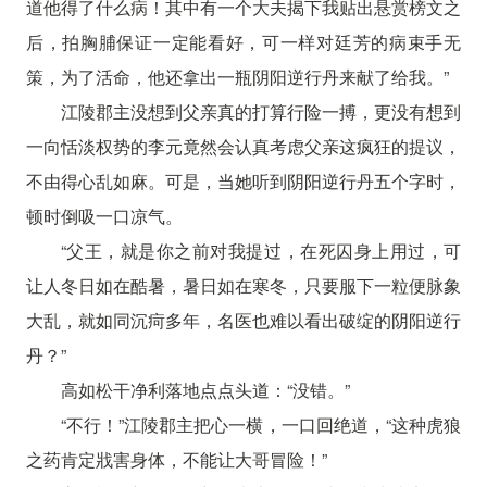
道他得了什么病！其中有一个大夫揭下我贴出悬赏榜文之
后，拍胸脯保证一定能看好，可一样对廷芳的病束手无
策，为了活命，他还拿出一瓶阴阳逆行丹来献了给我。”
江陵郡主没想到父亲真的打算行险一搏，更没有想到
一向恬淡权势的李元竟然会认真考虑父亲这疯狂的提议，
不由得心乱如麻。可是，当她听到阴阳逆行丹五个字时，
顿时倒吸一口凉气。
“父王，就是你之前对我提过，在死囚身上用过，可
让人冬日如在酷暑，暑日如在寒冬，只要服下一粒便脉象
大乱，就如同沉疴多年，名医也难以看出破绽的阴阳逆行
丹？”
高如松干净利落地点点头道：“没错。”
“不行！”江陵郡主把心一横，一口回绝道，“这种虎狼
之药肯定戕害身体，不能让大哥冒险！”