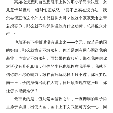
高如松没想到自己想引来上钩的那小子尚未决定，女
儿竟悍然反对，顿时恼羞成怒：“要不是实在没办法，我
怎会便宜他这个外人来代替你大哥？他这个寂寂无名之辈
若想娶你，那么就不能凭你说他有什么功劳，总得服众才
行！”
他却还有下半截话没有说出来——李元，你若是他国
的奸细，那么就肯定不敢服药。你若是别有用心图谋我的
基业，也肯定不敢服药。而如果你肯服药，那么我便信你
对廷仪有几分真情，但你的生死也就捏在我手里，我就不
信你敢不尽心竭力，敢在背后玩花样！只不过，你只要以
南平王世子的身份出现在人前，日后顶着现在这张脸，你
还怎么迎娶廷仪？
最重要的是，值此楚国侵攻之际，一直养病的世子尚
且勇于承担，出使大国，国中上下文武便可万众一心，同