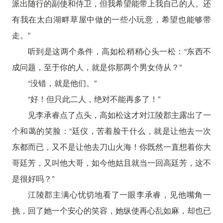
派出随行的副使和侍卫，但我希望能带上我自己的人。还
有我在太白湖畔草屋中做的一些小玩意，希望也能够带
走。”
听到是这两个条件，高如松稍稍心头一松：“东西不
成问题，至于你的人，就是你那两个男女侍从？”
“没错，就是他们。”
“好！但只此二人，绝对不能再多了！”
见李承睿点了点头，高如松这才对江陵郡主露出了一
个和蔼的笑脸：“廷仪，苦着脸干什么，就是让他去一次
东都而已，又不是让他去刀山火海！你既然一直想着你大
哥廷芳，又叫他大哥，如今他姑且就当一回高廷芳，这不
是很好吗？”
江陵郡主满心忧切地看了一眼李承睿，见他嘴角一
挑，回了她一个安心的笑容，她纵使再心乱如麻，却也已