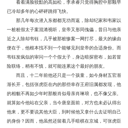
看着满脸狡黠的高如松，李承睿只觉得胸腔中那颗早
已冷却多年的心砰砰跳得飞快。
那几年每次潜入东都都无功而返，除却纪家和韦家以
一桩桩假太子案混淆视听，皇帝又形同傀儡，昔日与他亲
近之人除却韦钰，几乎被那桩惨案一网打尽，最大的缘由
便在于，他根本找不到一个能够见到皇帝的合适身份。而
韦钰发疯似的审问一个个假太子，身边暗探密布，如若冒
险联络，稍有不慎，就可能连累这个最好的朋友。
而且，十二年前他还只是一个孩童，如今身材五官渐
渐长开，包括张虎臣在内的那些幸存王府旧属都发现，他
的相貌不再如少年时那般肖似母亲肖琳琅，也不像父亲。
就算如今他站在父亲，当今唐皇面前，对方也未必认得出
他来，更不要说其他大臣，到时候他又拿什么去证明自己
的身份？因而，他虽然还留着几手暗棋在京城，可张虎臣