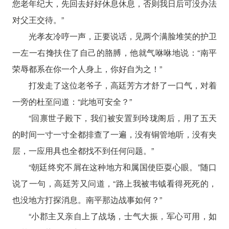
您老年纪大，先回去好好休息休息，否则我日后可没办法
对父王交待。”
光孝友冷哼一声，正要说话，见两个满脸堆笑的护卫
一左一右搀扶住了自己的胳膊，他就气咻咻地说：“南平
荣辱都系在你一个人身上，你好自为之！”
打发走了这位老爷子，高廷芳方才舒了一口气，对着
一旁的杜至问道：“此地可安全？”
“回禀世子殿下，我们被安置到玲珑阁后，用了五天
的时间一寸一寸全都排查了一遍，没有铜管地听，没有夹
层，一应用具也全都找不到任何问题。”
“朝廷终究不屑在这种地方和属国使臣耍心眼。”随口
说了一句，高廷芳又问道，“路上我被韦钺看得死死的，
也没地方打探消息。南平那边战事如何？”
“小郡主又亲自上了战场，士气大振，军心可用，如