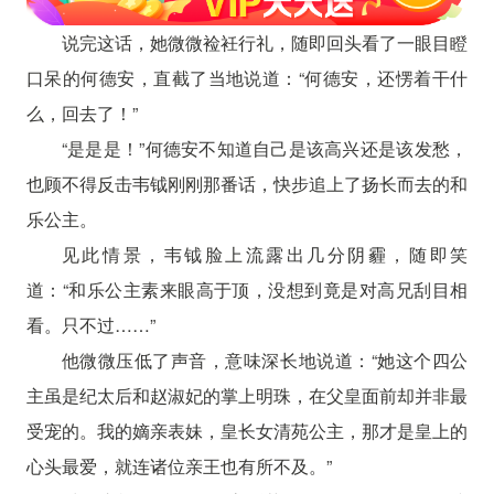
说完这话，她微微裣衽行礼，随即回头看了一眼目瞪
口呆的何德安，直截了当地说道：“何德安，还愣着干什
么，回去了！”
“是是是！”何德安不知道自己是该高兴还是该发愁，
也顾不得反击韦钺刚刚那番话，快步追上了扬长而去的和
乐公主。
见此情景，韦钺脸上流露出几分阴霾，随即笑
道：“和乐公主素来眼高于顶，没想到竟是对高兄刮目相
看。只不过……”
他微微压低了声音，意味深长地说道：“她这个四公
主虽是纪太后和赵淑妃的掌上明珠，在父皇面前却并非最
受宠的。我的嫡亲表妹，皇长女清苑公主，那才是皇上的
心头最爱，就连诸位亲王也有所不及。”