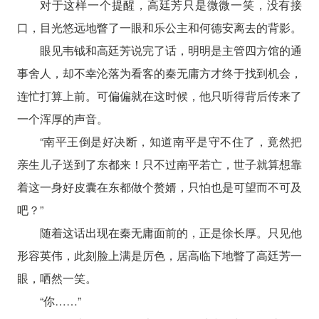
对于这样一个提醒，高廷芳只是微微一笑，没有接
口，目光悠远地瞥了一眼和乐公主和何德安离去的背影。
眼见韦钺和高廷芳说完了话，明明是主管四方馆的通
事舍人，却不幸沦落为看客的秦无庸方才终于找到机会，
连忙打算上前。可偏偏就在这时候，他只听得背后传来了
一个浑厚的声音。
“南平王倒是好决断，知道南平是守不住了，竟然把
亲生儿子送到了东都来！只不过南平若亡，世子就算想靠
着这一身好皮囊在东都做个赘婿，只怕也是可望而不可及
吧？”
随着这话出现在秦无庸面前的，正是徐长厚。只见他
形容英伟，此刻脸上满是厉色，居高临下地瞥了高廷芳一
眼，哂然一笑。
“你……”