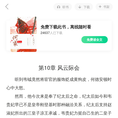
书架
听书
下载
免费下载此书，离线随时看
24637
人已下载
免费读全文
第10章 风云际会
听到韦钺竟然将宦官的服饰贬成黄狗皮，何德安顿时
心中大怒。
然而，他今次来是奉了纪太后之命，纪太后如今和韦
贵妃早已不是皇帝刚登基时那种融洽关系，纪太后支持赵
淑妃所出的三皇子凉王承诚，韦贵妃力挺自己生的二皇子