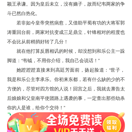
颖王承谦。因为皇后未立，没有嫡子，故而纪韦两家的争
斗已然白热化。
若非如今皇帝突然病愈，又借助平蜀有功的大将军郭
涛重回台前，两家对抗变成三足鼎立，针锋相对的程度也
不会比从前稍捎好转了几分！
就在他打算反唇相讥的时候，却没想到和乐公主一跺
脚道：“韦钺，不用你介绍，我自己会说话！”
她蹬蹬蹬直接来到高廷芳面前，扬起脸道：“世子，
我是和乐公主李承乐。你初来东都，若有什么缺的少的不
方便的，尽管对四方馆的人说！回宫之后，我就去禀告太
后娘娘和父皇南平使团路上遇袭的事，一定查出那些劫杀
你的人是谁，给你个交待！”