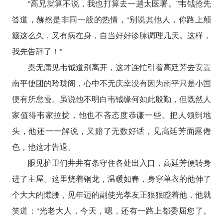
“高兄就算不说，我也打算去一趟太医署。”韦钺抢先
答道，赫然是非同一般的热情，“别说其他人，你路上颠
簸这么久，又有病在身，自当好好诊脉调理几天。这样，
我先告辞了！”
秦无庸见韦钺道别离开，这才连忙引着高廷芳去安置
南平使团的玲珑阁，心中不无庆幸没有因为南平只是小国
便有所怠慢。虽说他不明白韦钺缘何如此殷勤，但既然人
家值得韦家拉拢，他也不吝态度恭谦一些。把人领到地
头，他还一一解说，又赔了无数好话，见高廷芳面露倦
色，他这才告退。
眼见护卫们井井有条守住各处出入口，高廷芳便转身
进了主屋。这里烧着铜龙，温暖如春，身穿单衣的他伸了
个大大的懒腰，见年迈的副使光孝友正狠狠瞪着他，他就
笑道：“光老大人，今天，嗯，还有一路上都委屈您了。