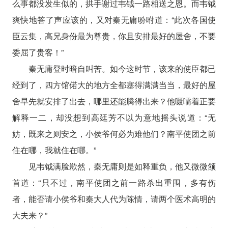
么事都没发生似的，拱手谢过韦钺一路相送之恩。而韦钺
爽快地答了声应该的，又对秦无庸吩咐道：“此次各国使
臣云集，高兄身份最为尊贵，你且安排最好的屋舍，不要
委屈了贵客！”
秦无庸登时暗自叫苦。如今这时节，该来的使臣都已
经到了，四方馆偌大的地方全都塞得满满当当，最好的屋
舍早先就安排了出去，哪里还能腾得出来？他嗫嚅着正要
解释一二，却没想到高廷芳不以为意地摇头说道：“无
妨，既来之则安之，小侯爷何必为难他们？南平使团之前
住在哪，我就住在哪。”
见韦钺满脸歉然，秦无庸则是如释重负，他又微微颔
首道：“只不过，南平使团之前一路杀出重围，多有伤
者，能否请小侯爷和秦大人代为陈情，请两个医术高明的
大夫来？”