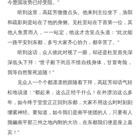
今楚国攻势已经受阻。”
听到这里，高廷芳微微点头。他来到主位坐下，洛阳
和疏影则是站在了他的身侧。见杜至站在下首第一位，其
他人鱼贯而入，一一站定，他这才含笑点头道：“此次能
一路平安到东都，多亏大家齐心协力，都辛苦了。”
听到这话，众人彼此对视了一眼，却还是杜至首先深
深低头下拜：“世子殿下尚且不惜自残身体，甘冒奇险，
我等自然誓死追随！”
见众人一个个都凛凛然跟随着下拜，高廷芳却语气轻
松地说道：“都起来，这么正经干什么！在外漂泊这么多
年，如今终于堂堂正正回到东都，大家不用这么时时刻刻
绷紧神经。要知道，如今我们是南平使团的人，只要有人
觊觎南平那三州之地内附的大功，在东都我们便是座上嘉
宾！”