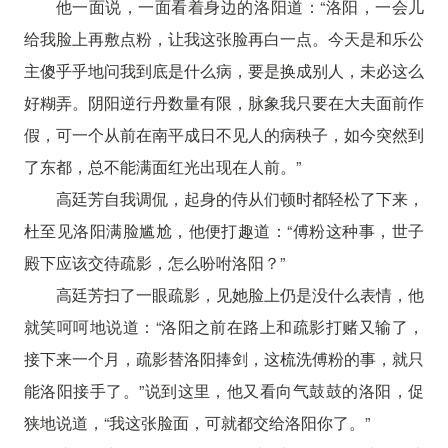
他一面说，一面看着身边的洛阳道：“洛阳，一会儿
给我脸上再敷点粉，让我这张脸再白一点。今天是和乐公
主傻乎乎地问我到底是什么病，要是换成别人，未必这么
好糊弄。阴阳逆行丹数量有限，脉象我只要在大夫面前作
假，可一个从前在南平成日不见人的病秧子，如今突然到
了东都，总不能满面红光出现在人前。”
高廷芳自我调侃，起身的侍从们顿时都轻松了下来，
杜至见洛阳满脸尴尬，他便打趣道：“傅粉这种事，世子
殿下应该交待疏影，怎么吩咐洛阳？”
高廷芳扫了一眼疏影，见她脸上仍是没什么表情，他
就笑呵呵地说道：“洛阳之前在路上和疏影打赌又输了，
接下来一个月，疏影替洛阳捧剑，这梳洗傅粉的事，就只
能洛阳接手了。”说到这里，他又看向气鼓鼓的洛阳，促
狭地说道，“我这张脸面，可就都交给洛阳你了。”