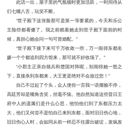
此话一出，屋子里的气氛顿时更加活跃，一时间侍从
们七嘴八舌，玩笑不断。
“世子殿下这张脸那可是第一等要紧的，今天和乐公
主险些都看傻了。我之前瞧着她走到世子殿下面前的时
候，真担心她会问一句可曾婚配。”
“世子殿下接下来可千万收敛一些，万一闹得东都名
媛一个个都追到四方馆来，那可就不好收场了。”
“小郡主正亲自领兵和楚国对阵呢，别闹得她一怒之
下，直接杀到东都来，大王更是绝对不会放过您！”
自己不过起了个头，众人便你一言我一语揶揄不停，
高廷芳却是嘴角含笑，丝毫不恼。他自然知道这些昔日王
府中人的遗属们是什么心思，他怕他们到了东都压力太
大，他们又何尝不是怕自己来到东都，面对旧日伤心地，
旧日伤心人时，会如同从前一样忍不住露出破绽，发疯发