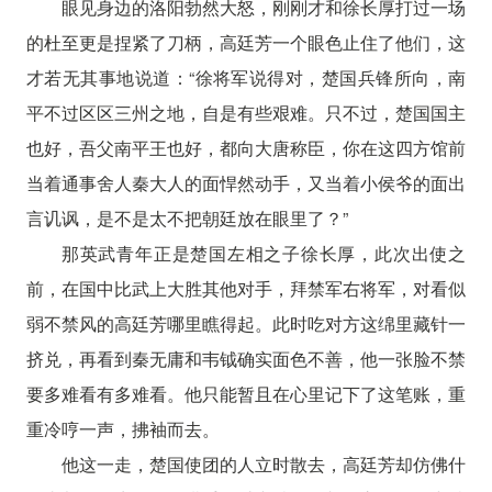
眼见身边的洛阳勃然大怒，刚刚才和徐长厚打过一场
的杜至更是捏紧了刀柄，高廷芳一个眼色止住了他们，这
才若无其事地说道：“徐将军说得对，楚国兵锋所向，南
平不过区区三州之地，自是有些艰难。只不过，楚国国主
也好，吾父南平王也好，都向大唐称臣，你在这四方馆前
当着通事舍人秦大人的面悍然动手，又当着小侯爷的面出
言讥讽，是不是太不把朝廷放在眼里了？”
那英武青年正是楚国左相之子徐长厚，此次出使之
前，在国中比武上大胜其他对手，拜禁军右将军，对看似
弱不禁风的高廷芳哪里瞧得起。此时吃对方这绵里藏针一
挤兑，再看到秦无庸和韦钺确实面色不善，他一张脸不禁
要多难看有多难看。他只能暂且在心里记下了这笔账，重
重冷哼一声，拂袖而去。
他这一走，楚国使团的人立时散去，高廷芳却仿佛什