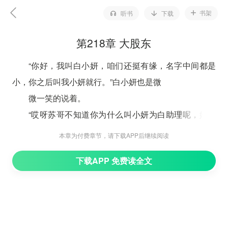
书架
听书
下载
第218章 大股东
“你好，我叫白小妍，咱们还挺有缘，名字中间都是
小，你之后叫我小妍就行。”白小妍也是微
微一笑的说着。
“哎呀苏哥不知道你为什么叫小妍为白助理呢，她的
身份肯定非凡吧，要不然也不会全权负责与你的合
本章为付费章节，请下载APP后继续阅读
作。”小媛很是疑惑的询问起来，但是苏凡却仿佛感觉出
下载APP 免费读全文
一股浓浓的探视敢，再去看的时候却是什么都没有。
虽然苏凡不想回