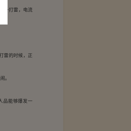
面一打雷，电流
打雷的时候，正
闹。
人品能够爆发一