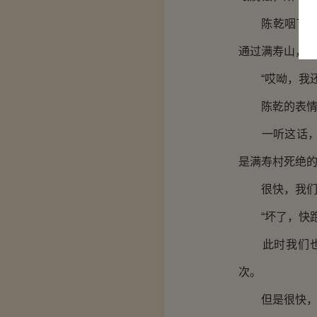
陈乾咽了口唾
通过满寿山，所
“哎呦，我还
陈乾的表情却
一听这话，我
是满寿村死绝
很快，我们就
“坏了，快跑
此时我们也顾
次。
但是很快，我