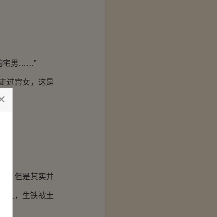
宅男……”
走过宫女，这是
山，但是其实并
日久，生铁被土