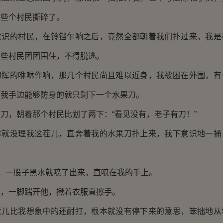
那些个村民撕碎了。
的村民，在铃铛乍响之后，竟然全都朝着我们扑过来，我是
那些村民团团围住，不得脱逃。
的咻咻作响，那几个村民尚且难以近身，我被困在外围，有
而我手边能够防身的就只剩下一个水果刀。
，朝着那个村民比划了两下：“看见没有，老子有刀！”
没理我这茬儿，直奔着我的水果刀扑上来，我下意识地一捅
，一股子黑水就喷了出来，直喷在我的手上。
一脚踹开他，揪着衣服直擦手。
比我想象中的还耐打，根本就没有停下来的意思，笨拙地从