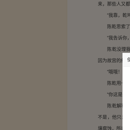
来，那些人又
“我靠，乾坤
陈乾思索了一
“我告诉你，
陈乾没理我，
因为故宫的红墙
“哦哦！”我指
陈乾用一种没
“你这是什么
陈乾解释道：
不是，他只是
壤腐蚀，所以我