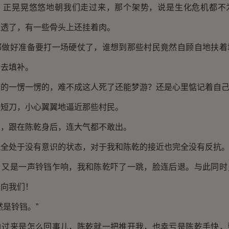
晃晃悠悠地朝我们走过来，那个架势，说是生化危机都不
烂透了，有一些骨头上还挂着肉。
好准备要打一场硬仗了，谁想到那些村民竟然自顾自地扶着
砖去填补。
一愣一愣的，难不成这人死了还能梦游？还是心里惦记着自己
刀，小心翼翼地逼近那些村民。
跟在陈乾身后，连大气都不敢出。
处于没有意识的状态，对于我和陈乾的接近也完全没有反抗
是一声铃铛乍响，我和陈乾吓了一跳，脸连后退。与此同时
看向我们！
是铃铛。”
来是怎么回事儿，陈乾就一把推开我，也幸亏是陈乾手快，