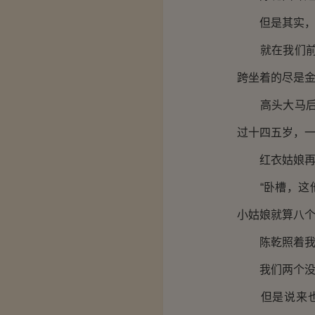
但是其实，我
就在我们前方
跨坐着的尽是
高头大马后面
过十四五岁，
红衣姑娘再后
“卧槽，这他
小姑娘就算八个
陈乾照着我的
我们两个没有
但是说来也奇