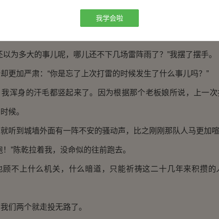
沫，继续说道：“再加上氧化，所以产生了录放机的效果，外
我学会啦
以才会形成这种局面。”
以为多大的事儿呢，哪儿还不下几场雷阵雨了？”我摆了摆手。
更加严肃：“你是忘了上次打雷的时候发生了什么事儿吗？”
浑身的汗毛都竖起来了。因为根据那个老板娘所说，上一次
的时候。
听到城墙外面有一阵不安的骚动声，比之刚刚那队人马更加喧
！”陈乾拉着我，没命似的往前跑去。
不上什么机关，什么暗道，只能祈祷这二十几年来积攒的
们两个就走投无路了。