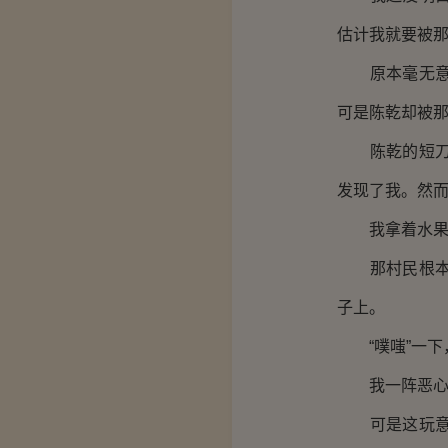
估计我就要被
原本毫无意识
可是陈乾却被
陈乾的短刀挥
发现了我。然
我拿着水果刀
那村民根本就
子上。
“噗嗤”一下
我一阵恶心，
可是这玩意儿