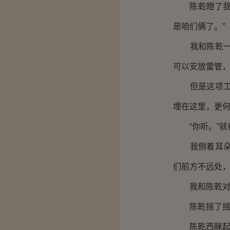
陈乾瞪了我一
是咱们俩了。”
我和陈乾一前
可以安放雷管
但是这项工作
埋在这里，更
“你听。”就
我侧着耳朵听
们前方不远处
我和陈乾对视
陈乾摇了摇头
陈乾西眯起眼