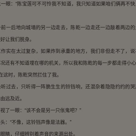
眼：“陈宝莲可不可怜我不知道，我只知道如果咱们俩再不快
一后地向城墙的另一边走去，陈乾一边走还一边敲着两边的
，好让我们脱身。
实在太过复杂，如果炸到承重的地方，我们非但走不了，说
何况还有不知道埋在哪的机关，所以我和陈乾的每一步都走得小
在这时，陈乾突然拦住了我。
过去，只听得一阵脆生生的铃铛响，还混杂着隐隐约约的哭
，由远及近。
了一眼：“该不会是另一只伥鬼吧？”
：“不像，这铃铛声像是法器。”
睛，仔细辨别着声音的来源出处。