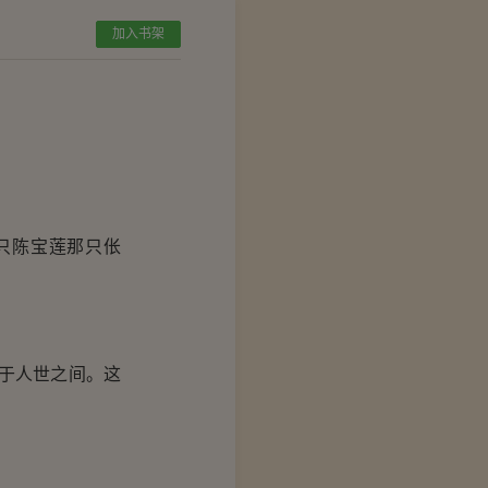
加入书架
只陈宝莲那只伥
于人世之间。这