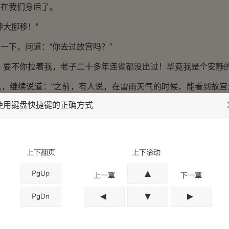
都在我们身后了。
大挪移！”
下，问道：“你去过故宫吗？”
要不你拉着我，老子二十多年连省都没出过！毕竟我是个安静的
继续说道：“之前，有人说，在雷雨天气的时候，能看到故宫
使用键盘快捷键的正确方式
上刷的是四氧化三铁，一打雷就形成了录放机的效果。”
着那队已经过去的人马，“所以你这是什么意思？”
文化，真可怕的眼神看着我：“也许咱们两个都想错了。”
意思啊？”
“进来的时候，我的罗盘失灵，我们全都以为满寿山是一座矿
将铁矿打碎了，熔铸在城墙里面，所以我的罗盘才会失灵。天长
们才那么容易炸出一个口子来。”