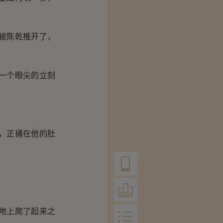
被陈乾推开了，
一个眼尖的立刻
，正捅在他的肚
地上爬了起来之