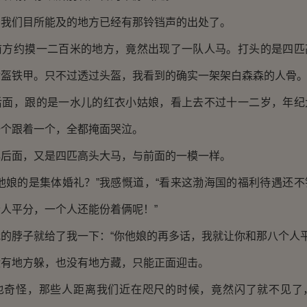
们目所能及的地方已经有那铃铛声的出处了。
约摸一二百米的地方，竟然出现了一队人马。打头的是四匹
金盔铁甲。只不过透过头盔，我看到的确实一架架白森森的人骨
，跟的是一水儿的红衣小姑娘，看上去不过十一二岁，年纪
一个跟着一个，全都掩面哭泣。
面，又是四匹高头大马，与前面的一模一样。
娘的是集体婚礼？”我感慨道，“看来这渤海国的福利待遇还不
人平分，一个人还能份着俩呢！”
脖子就给了我一下：“你他娘的再多话，我就让你和那八个人平
地方躲，也没有地方藏，只能正面迎击。
怪，那些人距离我们近在咫尺的时候，竟然闪了就不见了