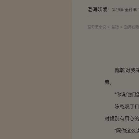
渤海妖陵
第19章 全村诈
爱奇艺小说
>
悬疑
>
渤海妖陵
陈乾对我采取
鬼。
“你说他们怎
陈乾叹了口气
时候别有用心的
“照你这么说