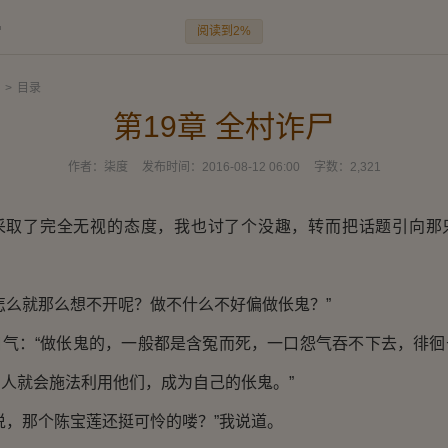
阅读到2%
尸
>
目录
第19章 全村诈尸
作者：
柒度
发布时间：
2016-08-12 06:00
字数：
2,321
了完全无视的态度，我也讨了个没趣，转而把话题引向那
么就那么想不开呢？做不什么不好偏做伥鬼？”
：“做伥鬼的，一般都是含冤而死，一口怨气吞不下去，徘徊
人就会施法利用他们，成为自己的伥鬼。”
，那个陈宝莲还挺可怜的喽？”我说道。