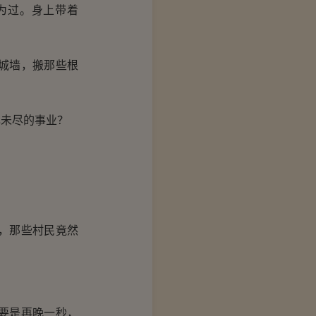
为过。身上带着
城墙，搬那些根
未尽的事业？
。
，那些村民竟然
要是再晚一秒，