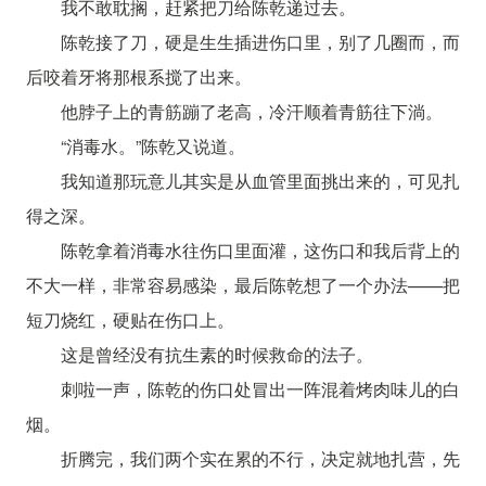
我不敢耽搁，赶紧把刀给陈乾递过去。
陈乾接了刀，硬是生生插进伤口里，别了几圈而，而
后咬着牙将那根系搅了出来。
他脖子上的青筋蹦了老高，冷汗顺着青筋往下淌。
“消毒水。”陈乾又说道。
我知道那玩意儿其实是从血管里面挑出来的，可见扎
得之深。
陈乾拿着消毒水往伤口里面灌，这伤口和我后背上的
不大一样，非常容易感染，最后陈乾想了一个办法——把
短刀烧红，硬贴在伤口上。
这是曾经没有抗生素的时候救命的法子。
刺啦一声，陈乾的伤口处冒出一阵混着烤肉味儿的白
烟。
折腾完，我们两个实在累的不行，决定就地扎营，先