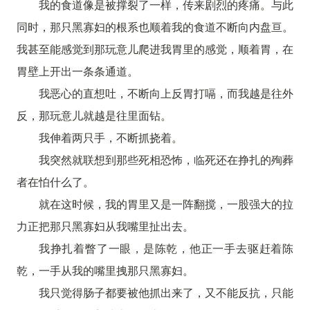
我的食道像是被撑裂了一样，传来剧烈的疼痛。与此
同时，那只黑寡妇的根系也顺着我的食道不断向内盘亘。
我甚至能感觉到那玩意儿爬进我胃里的感觉，顺着胃，在
胃壁上开出一条条通道。
我恶心的直想吐，不断向上反胃打嗝，而我越是往外
反，那玩意儿就越是往里面钻。
我伸着两只手，不断抓挠着。
我突然就联想到那些死相恐怖，临死还在挣扎的殉葬
者在怕什么了。
就在这时候，我的胃里又是一阵翻搅，一股强大的拉
力正把那只黑寡妇从我嘴里扯出去。
我挣扎着瞥了一眼，是陈乾，他正一手去驱赶着陈
乾，一手从我的嘴里拽那只黑寡妇。
我只觉得肠子都要被他抓出来了，又不能反抗，只能