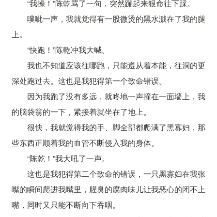
“我操！”陈乾骂了一句，突然蹦起来狠命往下踩。
噗呲一声，我就觉得有一股微烫的黑水溅在了我的腿
上。
“快跑！”陈乾冲我大喊。
我也不知道应该往哪跑，只能遵从着本能，往洞的更
深处跑过去。这也是我犯得第一个致命错误。
因为我跑了没有多远，就咚地一声撞在一面墙上，我
的脑袋翁的一下，紧接着就坐在了地上。
很快，我就觉得我的手、脚全部都爬满了黑寡妇，那
些东西正顺着我的血管不断侵入我的身体。
“陈乾！”我大吼了一声。
这也是我犯得第二个致命的错误，一只黑寡妇在我张
嘴的瞬间爬进我嘴里，腥臭的腐肉味儿让我恶心的闭不上
嘴，同时又只能不断向下吞咽。