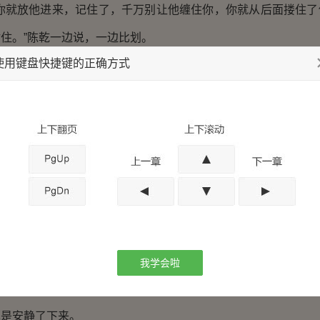
就放他进来，记住了，千万别让他缠住你，你就从后面搂住了
住。”陈乾一边说，一边比划。
使用键盘快捷键的正确方式
一拍膝盖，站了起来。
也已经突破了土墙的防线，脑袋上还扎着陈乾的那把刀，摇
他的咯吱窝底下钻了过去，轻轻松松就勒住了它的脖子。
不断在半空中挥舞，我一看，赶紧又腾出了一只手来按住他的
和的稀了，要再加土，我心里已经是日了陈乾八辈祖宗了。
是快，三下五除二，抓了一把带着尿骚味儿的泥就朝我走了过
不疼不疼。”陈乾跟哄孩子似的，将手里那把泥塞进了焦尸的眼
我学会啦
把地上的那把泥抓了起来，塞进了焦尸的嘴里。
是安静了下来。