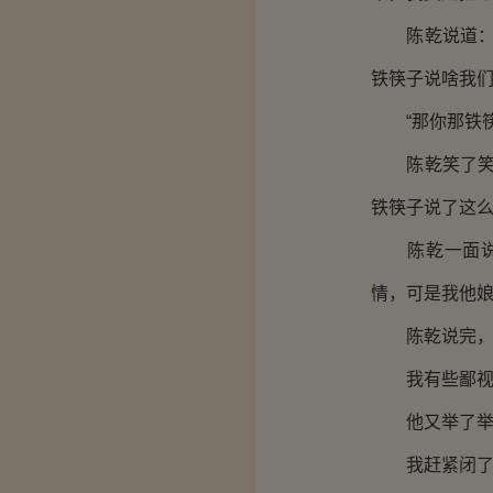
陈乾说道：“
铁筷子说啥我们
“那你那铁筷
陈乾笑了笑：
铁筷子说了这么
陈乾一面说着
情，可是我他娘
陈乾说完，就
我有些鄙视他
他又举了举手
我赶紧闭了嘴