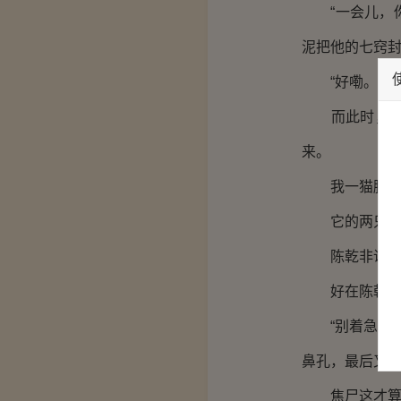
“一会儿，你
泥把他的七窍封
“好嘞。”我
而此时，焦尸
来。
我一猫腰，从
它的两只手还
陈乾非说那泥
好在陈乾还算
“别着急啊，
鼻孔，最后又
焦尸这才算