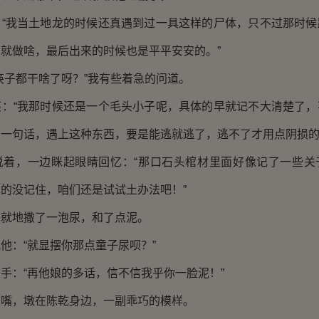
我当土地龙的时候还真遇到过一具这样的尸体，只不过那时候
就做啥，最后出来的时候也是平平安安的。”
子都干啥了呀？”我有些着急的问道。
“我那时候还是一个毛头小子呢，具体的早就记不大清楚了，
一句话，遇上这种东西，要是能逃就逃了，逃不了才用点阴损的
，一边眯起眼睛回忆：“那口石头棺材里面好像记了一些关
的没记住，咱们还是试试土办法吧！”
地撒了一泡尿，和了点泥。
：“就显摆你那点童子尿呗？”
：“再他娘的多话，信不信我乎你一脸泥！”
，墩在陈乾身边，一副乖巧的模样。