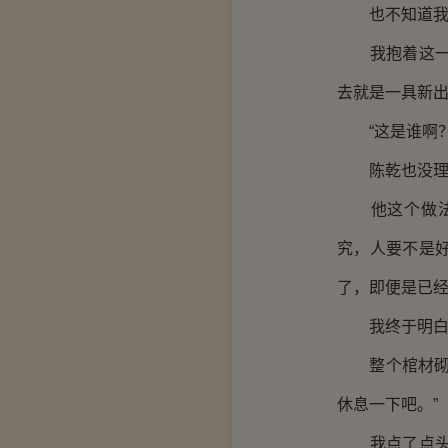
也不知道我拆
我抱着这一摞
去就是一具新
“这是谁啊？
陈乾也没理我
他这个做法我
究，人要不是
了，即便是已
我终于明白为
整个棺材砌完
休息一下吧。”
我点了点头，