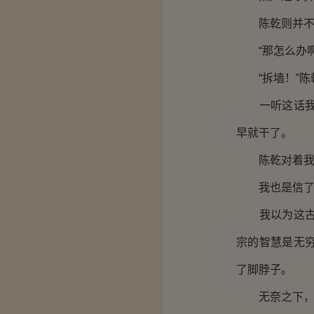
陈乾则并不敢
“那怎么办啊
“拆墙！”陈乾
一听这话我就
早就干了。
陈乾对着我晃
我也是信了陈
我以为这古时
宗的智慧是无
了脚脖子。
无奈之下，我