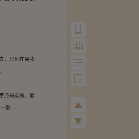
去，只见在离我
台。
字还是壁画。最
出一辙……