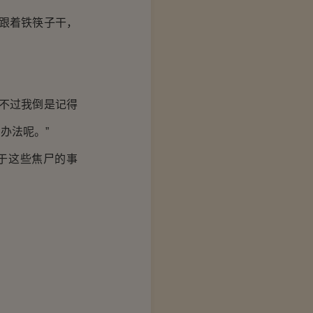
跟着铁筷子干，
不过我倒是记得
办法呢。”
于这些焦尸的事