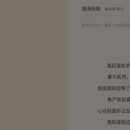
渤海妖陵
第43章 祭坛
爱奇艺小说
>
悬疑
>
渤海妖陵
我赶紧松手，
果不其然，那
但是我却忽略
焦尸就趁着这
心往前面扑过
我知道我这一