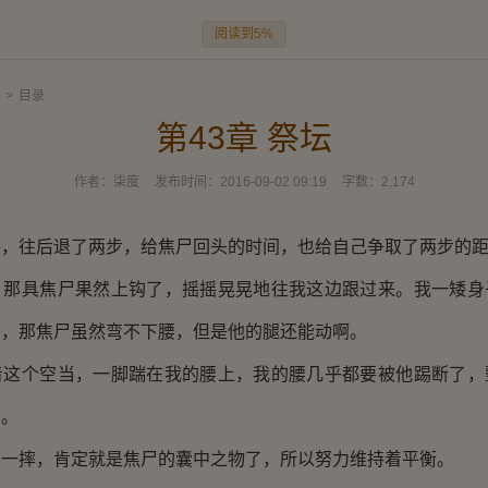
阅读到5%
>
目录
第43章 祭坛
作者：
柒度
发布时间：
2016-09-02 09:19
字数：
2,174
往后退了两步，给焦尸回头的时间，也给自己争取了两步的距
具焦尸果然上钩了，摇摇晃晃地往我这边跟过来。我一矮身
了，那焦尸虽然弯不下腰，但是他的腿还能动啊。
个空当，一脚踹在我的腰上，我的腰几乎都要被他踢断了，
去。
摔，肯定就是焦尸的囊中之物了，所以努力维持着平衡。