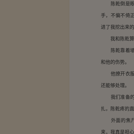
陈乾倒是眼疾
手，不偏不倚
进了我挖出来
我和陈乾算
陈乾靠着墙，
和他的伤势。
他撩开衣服，
还能够处理。
我们准备的应
扎，陈乾疼的
外面的焦尸仍
来，我真是担