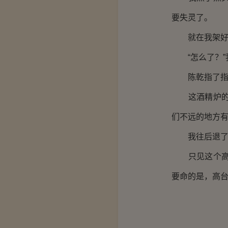
要失灵了。
就在我架好了
“怎么了？”
陈乾指了指离
这酒精炉的火
们不远的地方
我往后退了两
只见这个高台
要命的是，高