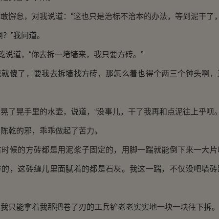
懈怠，对我说道：“这也只是治标不治本的办法，等到泥干了，
？”我问道。
说道，“你去拆一堵墙来，我只要方砖。”
傻了，要我去拆墙找方砖，那怎么着也得个两三个钟头啊，
了晃手里的水壶，说道，“没事儿，干了我再和点泥往上乎呗。
乾的邪，乖乖做起了苦力。
候的方砖都是用泥浆子固定的，用脚一踹就能倒下来一大片
穷的，这砖缝儿里面腻着的都是石灰。我这一踹，不仅没吧墙砖
只能拿着我那把卷了刃的工兵铲老老实实地一块一块往下拆