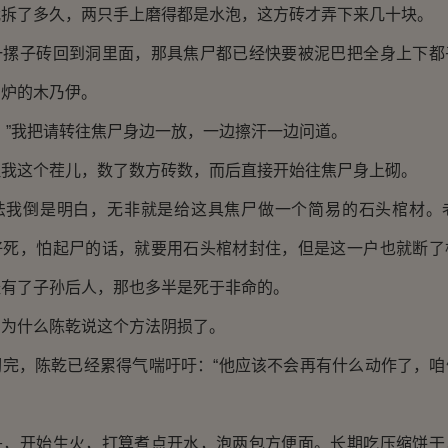
了多久，两只手上磨得都是水泡，这方砖才弄下来几十块。
子砖回到洞里面，那具焦尸都已经快要被泥巴把全身上下都
出炉的木乃伊。
”我把请转往焦尸身边一放，一边擦汗一边问道。
这个茬儿，数了数方砖数，而后直接开始往焦尸身上砌。
倒是明白，无非就是给这具焦尸做一个简易的石头棺材。
好死，怕起尸的话，就要用石头棺材封住，但是这一户也就断了
经有了子孙后人，那也多半是死于非命的。
什么陈乾说这个方法阴损了。
，陈乾已经累得气喘吁吁：“他应该不会再有什么动作了，咱
开始生火，打算煮点开水，泡两包方便面。长期吃压缩饼干