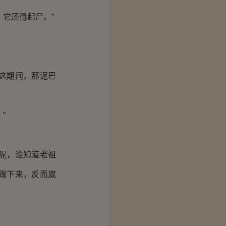
它还得起尸。”
这期间，那泥巴
”
呢，谁知道老祖
踹下来，反而崴
。