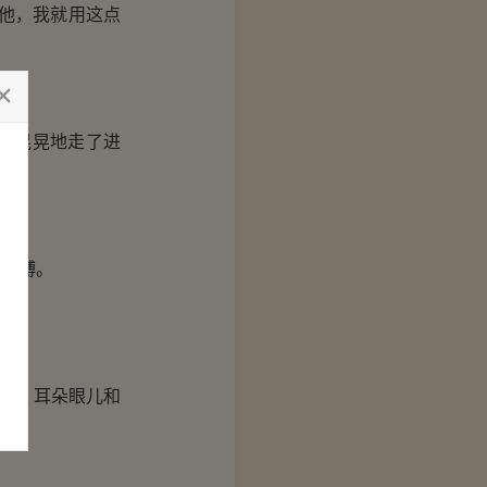
他，我就用这点
摇晃晃地走了进
胳膊。
来。
洞，耳朵眼儿和