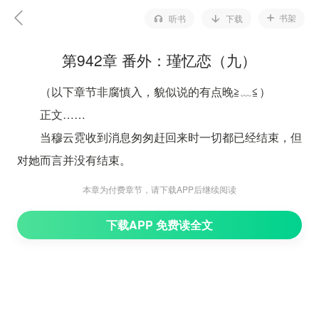
书架
听书
下载
第942章 番外：瑾忆恋（九）
（以下章节非腐慎入，貌似说的有点晚≧﹏≦）
正文……
当穆云霓收到消息匆匆赶回来时一切都已经结束，但
对她而言并没有结束。
她空间里还有很多生命药剂，只要让上官忆服下去就
本章为付费章节，请下载APP后继续阅读
行。
下载APP 免费读全文
但，有件事只怕哪怕是她的药剂也无力改变。
那便是上官忆心中的感情将会消失，他会遗忘掉曾经
动心的人，重新开始。
然，这对