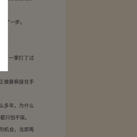
迈了一步。
枫便一掌打了过
正被晨枫接在手
么多年，为什么
命都只怕不保。
的机会，当即再