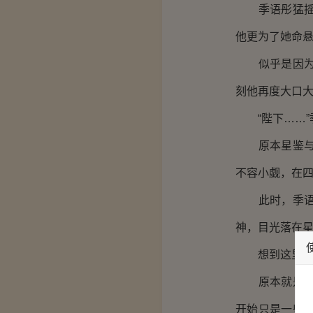
季语彤猛摇着
他更为了她命
似乎是因为得
刻他再度大口
“陛下……”
原本星鉴与叶
不容小觑，在
此时，季语彤
神，目光落在
想到这里，季
原本就是强弩
开始只是一些