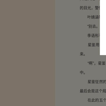
的目光，警惕
叶婧涵等人都
“别去。”灵妃
季语彤不解的
星鉴用手捂住
来。
“啊”，星鉴
中。
星鉴怔然的看
最后会是这个
在此的五个人