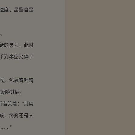
速度，星鉴自是
见。
给的灵力，此时
手到半空又停了
候，包裹着叶婧
涵紧随其后。
苦笑着：“其实
咳，终究还是人
……”