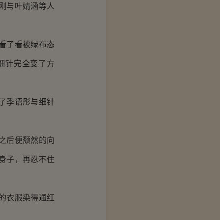
刚与叶婧涵等人
看了看被绿布态
细针完全变了方
了季语彤与细针
之后便颓然的向
身子，再忍不住
的衣服染得通红