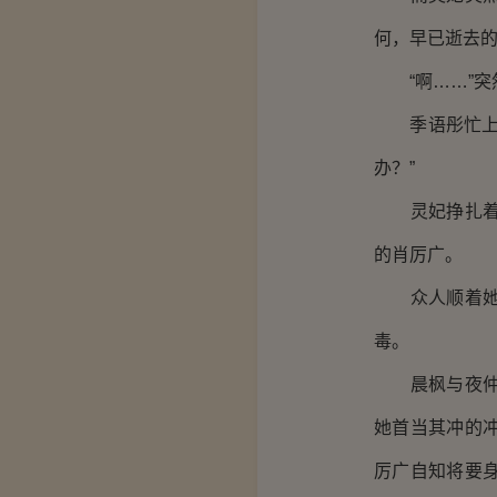
何，早已逝去
“啊……”突
季语彤忙上前
办？”
灵妃挣扎着想
的肖厉广。
众人顺着她所
毒。
晨枫与夜仲清
她首当其冲的
厉广自知将要