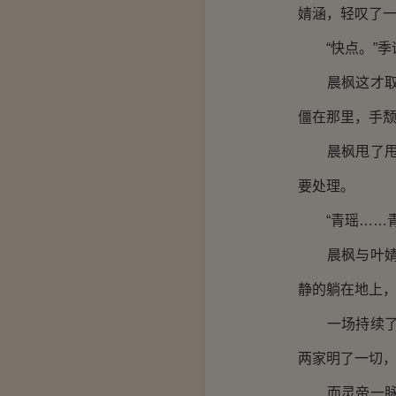
婧涵，轻叹了
“快点。”季
晨枫这才取剑
僵在那里，手
晨枫甩了甩剑
要处理。
“青瑶……青
晨枫与叶婧涵
静的躺在地上
一场持续了数
两家明了一切
而灵帝一脉并