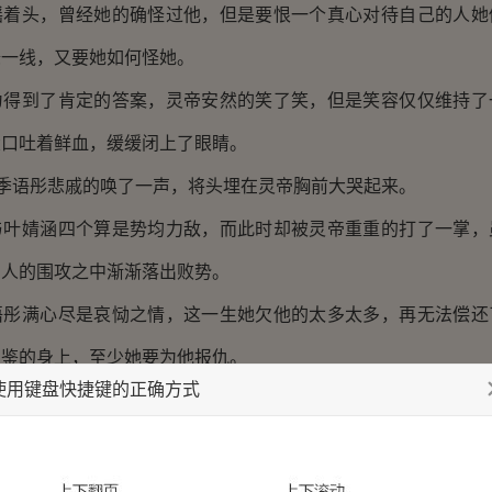
头，曾经她的确怪过他，但是要恨一个真心对待自己的人她
悬一线，又要她如何怪她。
到了肯定的答案，灵帝安然的笑了笑，但是笑容仅仅维持了
大口吐着鲜血，缓缓闭上了眼睛。
季语彤悲戚的唤了一声，将头埋在灵帝胸前大哭起来。
婧涵四个算是势均力敌，而此时却被灵帝重重的打了一掌，
四人的围攻之中渐渐落出败势。
满心尽是哀恸之情，这一生她欠他的太多太多，再无法偿还
星鉴的身上，至少她要为他报仇。
使用键盘快捷键的正确方式
语彤猛的站起身来，冲入战局。
之末的星鉴在巨大的压力之下更加的左支右绌，身上不断有
小的轻的伤，渐渐变得越来越重，直至最后他半跪在地上，眼中