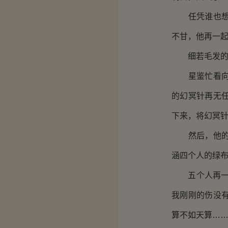
任凭谁也想不
不甘，他再一
细若毛发的针
星鉴忙看向手
的幻冥针再无
下来，将幻冥
然后，他的目
涵四个人的绿
五个人再一次
我刚刚的伤没
算不如天算……