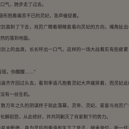
一口气，跨步走了过去。
语彤抱着痛苦不已的灵妃，急声催促着。
直刺了下去，肖厉广瞪着眼睛直看向灵妃的方向，嘴角扯出
颓然的落到地面。
上的血滴，长长呼出一口气，这样的一场大战着实有些疲累
瑶，你醒醒……”
齐齐回过头去，看到季语凡抱着灵妃大声痛哭着，而灵妃此
，没有一丝生机。
万年之久的阴谋终于就此落幕，灵帝、灵妃、星鉴与肖厉广
，化解前怨，从此修好，并共同剿灭了肖家剩下的势力。
未断绝，身为灵后的季语彤生下了皇子，继承帝位。新一任