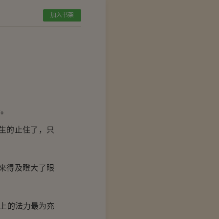
加入书架
去。
生的止住了，只
来得及瞪大了眼
上的法力最为充