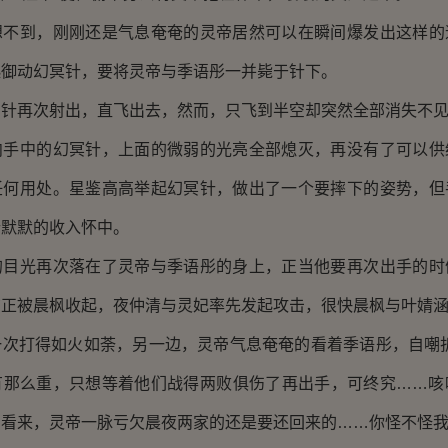
到，刚刚还是气息奄奄的灵帝居然可以在瞬间爆发出这样的
起御动幻冥针，要将灵帝与季语彤一并毙于针下。
再次射出，直飞出去，然而，只飞到半空却突然全部消失不
中的幻冥针，上面的微弱的光亮全部熄灭，再没有了可以供
任何用处。星鉴高高举起幻冥针，做出了一个要摔下的姿势，但
针默默的收入怀中。
光再次落在了灵帝与季语彤的身上，正当他要再次出手的时
布正被晨枫收起，夜仲清与灵妃率先发起攻击，很快晨枫与叶婧
打得如火如荼，另一边，灵帝气息奄奄的看着季语彤，自嘲折
有那么重，只想等着他们战得两败俱伤了再出手，可终究……咳
看来，灵帝一脉亏欠晨夜两家的还是要还回来的……你怪不怪我