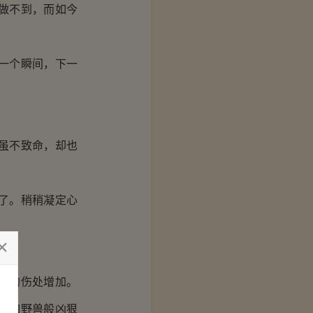
做不到，而如今
一个瞬间，下一
虽不致命，却也
了。稍稍凝定心
新的伤处增加。
犹如野兽般凶狠