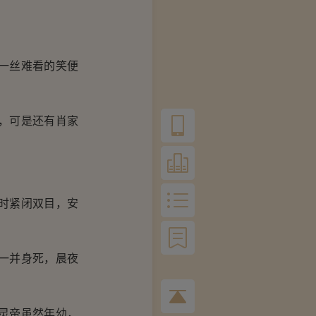
一丝难看的笑便
，可是还有肖家
时紧闭双目，安
一并身死，晨夜
灵帝虽然年幼，