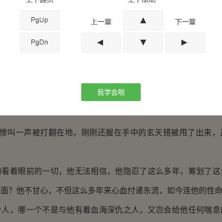
的看着将他围在中间的五个人。
停止了攻击，但依然摆出了随时进攻的姿势，唯有季语彤向前
一把抓住了她，“再等一下。”
回头看了一眼灵妃，停下了脚步。
我学会啦
胸口，突然之间把手伸入怀中，然而，还未待他得手，晨
惨叫一声被打翻在地，刚刚还握在手中的玄天镜被甩了出来，
着眼前的一切，他无法相信，他隐忍了这么多年，筹划了这
局面？他不甘心，不但这么多年来心血付诸东流，如今连他的性
，哪一个不是与他有着血海深仇之人，又岂会给他任何喘息