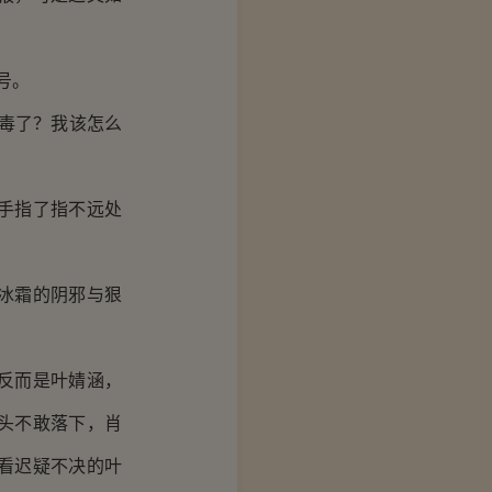
号。
毒了？我该怎么
手指了指不远处
冰霜的阴邪与狠
反而是叶婧涵，
头不敢落下，肖
看迟疑不决的叶