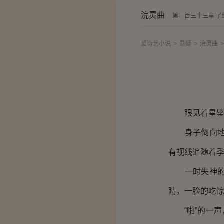
浣灵曲
第一百三十三章 了
爱奇艺小说
>
悬疑
>
浣灵曲
>
眼见着星鉴分
身子倒向地面
有视线追随着
一时失神的星
睛，一脸的吃
“啪”的一声