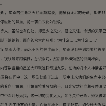
鉴。
，星鉴的生命之火也渐趋黯淡，他虽有无尽的寿命，却也非
不停溢出的鲜血，将一袭白衣化为斑驳。
人，虽然也有伤处，却是少之又少，轻之又轻，命运的天平已
下踉跄着，面向苍穹大声狂吼：“为什么……为什么……”
暴雨大作，雨水不断的倾注而下，星鉴没有得到想要的答案
体，视线越来越模糊，意识混沌，然后就那样颓然的倒向地面。
尊崇备至的星鉴大师就这样魂逝九泉，在场的几个人神情各
搂在怀中，这一场浩劫终于过去，所幸未来他们的生命中只
疚的看向叶婧涵，叶婧涵拉着晨枫的手，目光安然的向着夜仲清
带着几分无措，这一切的变化太大，如今灵帝已逝，她又该如
失去了所有的力量，跌坐在地上，痛哭起来。如今她大仇得