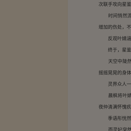
次联手攻向星
时间悄然流逝
增加的伤处，
反观叶婧涵等
终于，星鉴脚
天空中陡然间
摇摇晃晃的身
灵界众人一向
晨枫将叶婧涵
夜仲清满怀愧
季语彤恍然中
而灵妃突然间