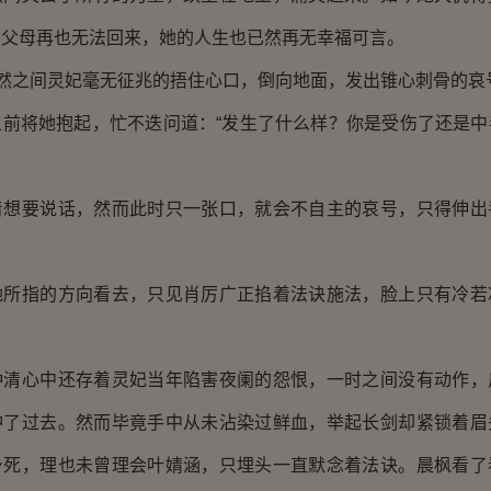
的父母再也无法回来，她的人生也已然再无幸福可言。
然之间灵妃毫无征兆的捂住心口，倒向地面，发出锥心刺骨的哀
将她抱起，忙不迭问道：“发生了什么样？你是受伤了还是中
要说话，然而此时只一张口，就会不自主的哀号，只得伸出
指的方向看去，只见肖厉广正掐着法诀施法，脸上只有冷若
心中还存着灵妃当年陷害夜阑的怨恨，一时之间没有动作，
冲了过去。然而毕竟手中从未沾染过鲜血，举起长剑却紧锁着眉
身死，理也未曾理会叶婧涵，只埋头一直默念着法诀。晨枫看了