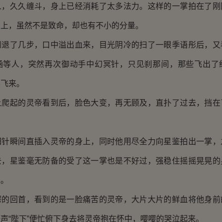
人，久久缠斗，身上已经消耗了太多法力。这样的一掌拍在了刚
身上，虽然不是致命，却也有不小的分量。
了几步，口中溢出血来，目光阴冷的扫了一眼季语彤后，又
涵等人，突然再次御动手中幻冥针，只见刹那间，那些飞出了
彤飞来。
起的灵帝看到后，脸色大变，再无顾及，直扑了过去，挡在
瞬间直插入灵帝的身上，同时他用尽全力向星鉴拍出一掌，
去，星鉴毫无防备的受了这一掌也是不好过，强稳住摇摇晃晃的
来。
回首，看到的是一脸痛苦的灵帝，大片大片的鲜血将他身前
声“陛下”便忙俯下身去将灵帝抱在怀中，嘤嘤的哭泣起来。