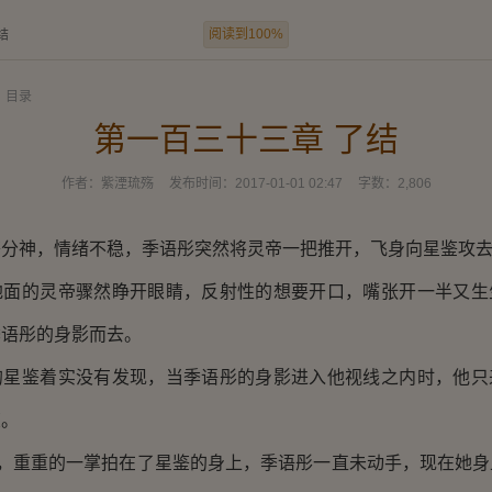
阅读到100%
结
目录
第一百三十三章 了结
作者：
紫湮琉殇
发布时间：
2017-01-01 02:47
字数：
2,806
神，情绪不稳，季语彤突然将灵帝一把推开，飞身向星鉴攻
的灵帝骤然睁开眼睛，反射性的想要开口，嘴张开一半又生
季语彤的身影而去。
鉴着实没有发现，当季语彤的身影进入他视线之内时，他只
惊。
，重重的一掌拍在了星鉴的身上，季语彤一直未动手，现在她身