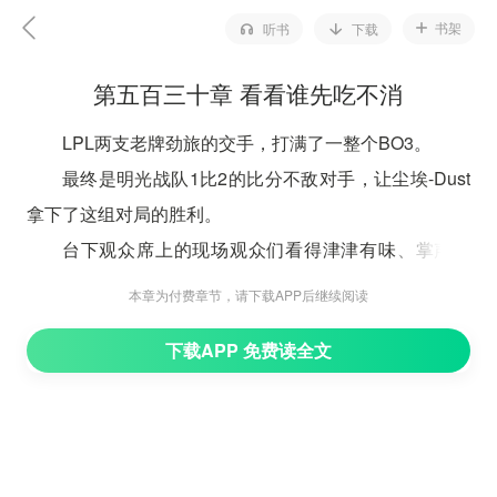
书架
听书
下载
第五百三十章 看看谁先吃不消
LPL两支老牌劲旅的交手，打满了一整个BO3。
最终是明光战队1比2的比分不敌对手，让尘埃-Dust
拿下了这组对局的胜利。
台下观众席上的现场观众们看得津津有味、掌声不
断，坐在前排的其他各家战队选手队员们也同样观战得无
本章为付费章节，请下载APP后继续阅读
比投入专注。
下载APP 免费读全文
已经是夏季赛。
对于任何一支LPL队伍来说，都希望能够在这个赛程
里打