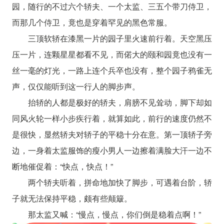
园，随行的不过六个轿夫、一个太监、三五个带刀侍卫，
而那几个侍卫，竟也是穿着罕见的黑色常服。
三顶软轿在漆黑一片的园子里火速前行着。天空黑压
压一片，连颗星星都看不见，而偌大的颐和园竟也没有一
丝一毫的灯光，一路上连个兵卒也没有，整个园子鸦雀无
声，仅仅能听到这一行人的脚步声。
抬轿的人都是极好的轿夫，肩膀不见耸动，脚下却如
同风火轮一样小步疾行着，就算如此，前行的速度仍然不
是很快，显然轿夫对轿子的平稳十分在意。第一顶轿子旁
边，一身着太监服饰的瘦小男人一边擦着满脸大汗一边不
断地催促着：“快点，快点！”
两个轿夫听着，拼命地加快了脚步，可遇着台阶，轿
子就无法保持平稳，颇有些颠簸。
那太监又喊：“慢点，慢点，你们倒是稳着点啊！”