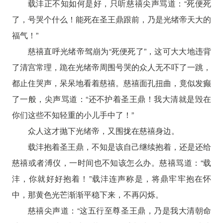
载沣正不知如何是好，只听慈禧尖声骂道：“死便死
了，号哭个什么！能死在圣王鼎跟前，乃是光绪帝天大的
福气！”
慈禧直呼光绪帝驾崩为“死便死了”，这可大大地违背
了清宫常理，跪在光绪帝周围号哭的众人无不吓了一跳，
都止住哭声，呆呆地看着慈禧。慈禧面孔扭曲，竟似发癫
了一般，尖声骂道：“还不护着圣王鼎！我大清就是毁在
你们这些不知轻重的小儿手中了！”
众人这才抛下光绪帝，又围拢在慈禧身边。
载沣抱着圣王鼎，不知是该自己继续抱着，还是还给
慈禧或者溥仪，一时间也不知该怎么办。慈禧骂道：“载
沣，你就好好抱着！”载沣连声称是，将鼎牢牢抱在怀
中，那黄色光芒渐渐平稳下来，不再闪烁。
慈禧尖声道：“这五行至尊圣王鼎，乃是我大清朝命