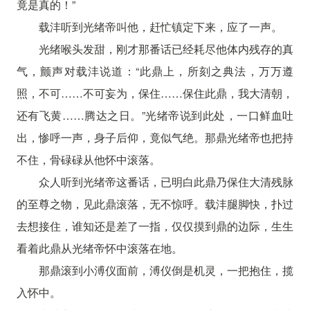
竟是真的！”
载沣听到光绪帝叫他，赶忙镇定下来，应了一声。
光绪喉头发甜，刚才那番话已经耗尽他体内残存的真
气，颤声对载沣说道：“此鼎上，所刻之典法，万万遵
照，不可……不可妄为，保住……保住此鼎，我大清朝，
还有飞黄……腾达之日。”光绪帝说到此处，一口鲜血吐
出，惨呼一声，身子后仰，竟似气绝。那鼎光绪帝也把持
不住，骨碌碌从他怀中滚落。
众人听到光绪帝这番话，已明白此鼎乃保住大清残脉
的至尊之物，见此鼎滚落，无不惊呼。载沣腿脚快，扑过
去想接住，谁知还是差了一指，仅仅摸到鼎的边际，生生
看着此鼎从光绪帝怀中滚落在地。
那鼎滚到小溥仪面前，溥仪倒是机灵，一把抱住，揽
入怀中。