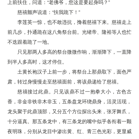
上前扶住，问道：“老佛爷，您这是要起身吗？”
慈禧颤声说道：“扶我跪下！”
李莲英一惊，也不敢违抗，搀着慈禧下来。慈禧走上
前几步，扑通跪在这八角祭台前。光绪帝、隆裕等人也忙
不迭跟着跪了一地。
只见那两人多高的祭台微微作响，渐渐降下，一直降
到半人多高时，这才停住。
土黄长袍汉子上前一步，将祭台上那鼎取下，面色严
肃，转过身慢慢走至慈禧面前，将该鼎递给了慈禧。
慈禧接过此鼎。只见该鼎不过一抱拳大小，古色古
香，非金非铁非木非玉，五条盘龙环绕鼎身，活灵活现，
龙头聚于此鼎顶部，又分五个方位探出头来，张牙舞爪，
十分逼真。那五条龙中，有三条龙的嘴中似乎各衔着一颗
夜明珠，分别从龙目中渗出黄、红、青三色光彩，更显威