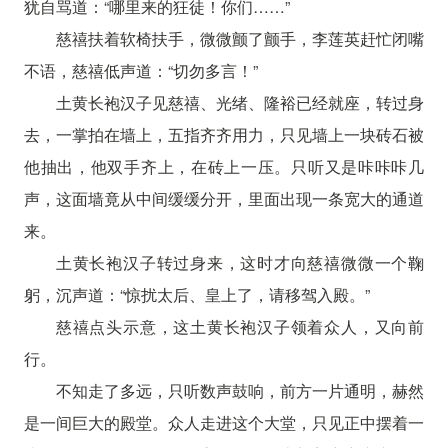
犹自骂道：“哪里来的狂徒！你们……”
慈禧扶着软椅扶手，微微颤了颤手，李莲英赶忙闭嘴
不语，慈禧低声道：“切勿多言！”
土黄长袍汉子见慈禧、光绪、隆裕已经就座，转过身
去，一掌拍在墙上，五指齐齐用力，只见墙上一块砖石被
他抽出，他双手齐上，在砖上一压。只听又是咔咔咔几
声，这面墙竟从中间缓缓分开，里面出现一条宽大的通道
来。
土黄长袍汉子转过身来，这时才向慈禧微微一个鞠
躬，沉声道：“惊扰太后、皇上了，请移驾入殿。”
慈禧点头示意，这土黄长袍汉子领着众人，又向前
行。
不知走了多远，只听数声鼓响，前方一片通明，赫然
是一间巨大的殿堂。众人走进这个大堂，只见正中摆着一