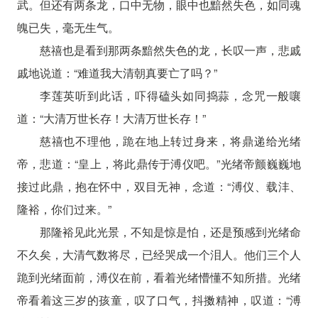
武。但还有两条龙，口中无物，眼中也黯然失色，如同魂
魄已失，毫无生气。
慈禧也是看到那两条黯然失色的龙，长叹一声，悲戚
戚地说道：“难道我大清朝真要亡了吗？”
李莲英听到此话，吓得磕头如同捣蒜，念咒一般嚷
道：“大清万世长存！大清万世长存！”
慈禧也不理他，跪在地上转过身来，将鼎递给光绪
帝，悲道：“皇上，将此鼎传于溥仪吧。”光绪帝颤巍巍地
接过此鼎，抱在怀中，双目无神，念道：“溥仪、载沣、
隆裕，你们过来。”
那隆裕见此光景，不知是惊是怕，还是预感到光绪命
不久矣，大清气数将尽，已经哭成一个泪人。他们三个人
跪到光绪面前，溥仪在前，看着光绪懵懂不知所措。光绪
帝看着这三岁的孩童，叹了口气，抖擞精神，叹道：“溥