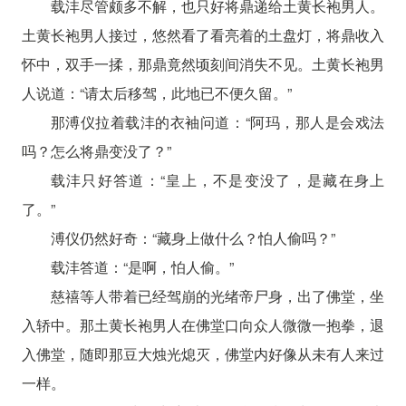
载沣尽管颇多不解，也只好将鼎递给土黄长袍男人。
土黄长袍男人接过，悠然看了看亮着的土盘灯，将鼎收入
怀中，双手一揉，那鼎竟然顷刻间消失不见。土黄长袍男
人说道：“请太后移驾，此地已不便久留。”
那溥仪拉着载沣的衣袖问道：“阿玛，那人是会戏法
吗？怎么将鼎变没了？”
载沣只好答道：“皇上，不是变没了，是藏在身上
了。”
溥仪仍然好奇：“藏身上做什么？怕人偷吗？”
载沣答道：“是啊，怕人偷。”
慈禧等人带着已经驾崩的光绪帝尸身，出了佛堂，坐
入轿中。那土黄长袍男人在佛堂口向众人微微一抱拳，退
入佛堂，随即那豆大烛光熄灭，佛堂内好像从未有人来过
一样。