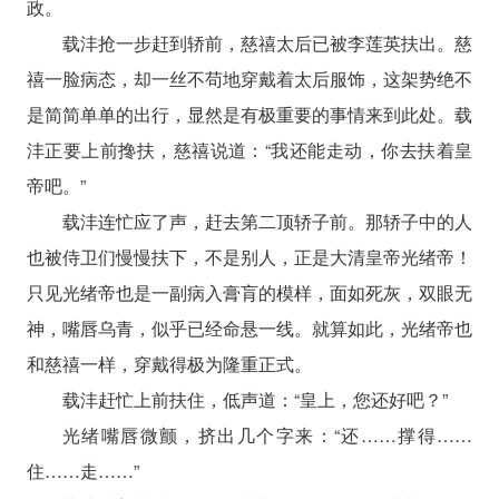
政。
载沣抢一步赶到轿前，慈禧太后已被李莲英扶出。慈
禧一脸病态，却一丝不苟地穿戴着太后服饰，这架势绝不
是简简单单的出行，显然是有极重要的事情来到此处。载
沣正要上前搀扶，慈禧说道：“我还能走动，你去扶着皇
帝吧。”
载沣连忙应了声，赶去第二顶轿子前。那轿子中的人
也被侍卫们慢慢扶下，不是别人，正是大清皇帝光绪帝！
只见光绪帝也是一副病入膏肓的模样，面如死灰，双眼无
神，嘴唇乌青，似乎已经命悬一线。就算如此，光绪帝也
和慈禧一样，穿戴得极为隆重正式。
载沣赶忙上前扶住，低声道：“皇上，您还好吧？”
光绪嘴唇微颤，挤出几个字来：“还……撑得……
住……走……”