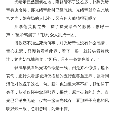
光绪帝已然翻倒在地，隆裕管不了这么多，扑到光绪
帝身边哀哭，那光绪帝此时已经气绝。光绪帝驾崩在此地
宫之内，除在场的人以外，又有何人能猜得到呢？
那李莲英爬过去，探了探光绪帝的脉搏，惨呼一
声：“皇帝驾崩了！”顿时众人乱成一团。
溥仪还不知生死为何事，对光绪帝也没有什么感情，
童心未泯，只顾着看着此鼎，看了一眼，就转头看着载
沣，奶声奶气地说道：“阿玛，只有一条龙亮着了。”
载沣早就看出光绪帝命悬一线，倒是并不惊慌，也不
哀伤，正转头看那被溥仪抱起的五行至尊圣王鼎，就听到
溥仪对他说了这么一句。载沣也知道大事不好，赶忙俯下
身子，从溥仪怀中拿起那鼎，果然，原本亮着的红光、青
光已经消失无迹，仅留一盏黄光残存，看那样子竟也如风
吹残烛一般，忽明忽暗，闪烁不停。