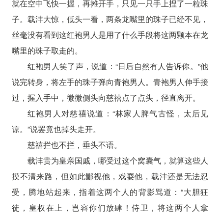
就在空中飞快一握，再摊开手，只见一只手上捏了一粒珠
子。载沣大惊，低头一看，两条龙嘴里的珠子已经不见，
丝毫没有看到这红袍男人是用了什么手段将这两颗本在龙
嘴里的珠子取走的。
红袍男人笑了声，说道：“日后自然有人告诉你。”他
说完转身，将左手的珠子弹向青袍男人。青袍男人伸手接
过，握入手中，微微侧头向慈禧点了点头，径直离开。
红袍男人对慈禧说道：“林家人脾气古怪，太后见
谅。”说罢竟也掉头走开。
慈禧拦也不拦，垂头不语。
载沣贵为皇亲国戚，哪受过这个窝囊气，就算这些人
摸不清来路，但如此鄙视他，戏耍他，载沣还是无法忍
受，腾地站起来，指着这两个人的背影骂道：“大胆狂
徒，皇权在上，岂容你们放肆！侍卫，将这两个人拿