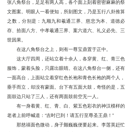
张八角祭台，足足有两人高，各个面上刻着密密麻麻的祭
文图案。明眼人一看便知，所刻图文，乃是五行八卦推算
之数，分别是：九顺九和羲通三界、慈悲为本、道德必
存、拾面八方、中孝羲通三界、案六道六、礼义必先、三
世因果。
在这八角祭台之上，则有一尊宝鼎置于正中。
这大厅四周，还站立着十余人，各穿黄、红、青三色
服饰，蒙着头脸，只露出眼睛。在这八角祭台一侧，还有
一面高台，上面站立着穿红色长袍和青色长袍的两个人，
垂手而立，却没有蒙面。台下有五面大鼓，奇怪的是，五
面鼓边只站了三人，还有两面鼓前空无一人。
有一身着黄、红、青、白、紫五色彩衣的神汉模样的
老者上前呼喊道：“吉时已到！请五行至尊圣王鼎！”
那慈禧面色微动，身子颤巍巍便要起来。李莲英赶忙