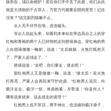
脉所在，须以命相护！若在你们手中丢了此鼎，你们从此
就是大清朝的千古罪人，万世万代都要在阴间受苦！记住
没有？”说完剧烈咳嗽不止。
众人无不伏拜在地，连连磕头。
等众人抬起头来，却看到本来站在旁边高台之上的穿
红袍和青袍的两个人已经悄然走到慈禧身边。穿红袍的男
人向慈禧微微一鞠躬，说道：“太后娘娘，火煞灯既然灭
了，严家人必须走了。”
慈禧说道：“走吧，你们要走，便走吧！”
那红袍男人又是微微一鞠，说道：“谢太后！若火煞
灯再亮，严家人会再回来守护此鼎。”红袍男人说完，向
载沣走去。载沣一惊，将鼎抱紧，斥责道：“你是何人？
哪有说来就来，说走就走的道理？”
红袍男人也不答话，两手伸出，也没碰到载沣身子，