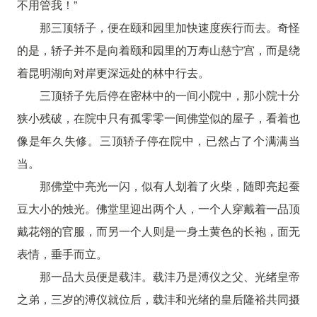
不用管我！”
那三顶轿子，便在颐和园里加快速度疾行而去。奇怪
的是，轿子并不是向着颐和园里的万寿山慈宁宫，而是绕
着昆明湖向对岸更深远处的林中行去。
三顶轿子先后停在密林中的一间小院中，那小院十分
狭小残破，在院中只有孤零零一间佛堂似的屋子，看着也
像是年久失修。三顶轿子停在院中，已然占了个满满当
当。
那佛堂中亮光一闪，似有人划着了火柴，随即亮起蚕
豆大小的烛光。佛堂里迎出两个人，一个人穿戴着一品顶
戴花翎的官服，而另一个人则是一身土黄色的长袍，面无
表情，垂手而立。
那一品大员便是载沣。载沣乃是溥仪之父、光绪皇帝
之弟，三岁的溥仪就位后，载沣和光绪的皇后隆裕共同摄