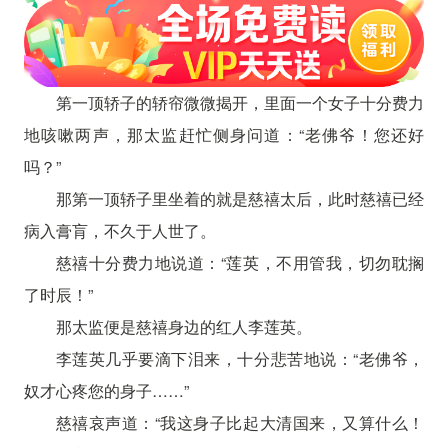
第一顶轿子的轿帘微微揭开，里面一个女子十分费力
地咳嗽两声，那太监赶忙侧身问道：“老佛爷！您还好
吗？”
那第一顶轿子里坐着的就是慈禧太后，此时慈禧已经
病入膏肓，不久于人世了。
慈禧十分费力地说道：“莲英，不用管我，切勿耽搁
了时辰！”
那太监便是慈禧身边的红人李莲英。
李莲英几乎要滴下泪来，十分悲苦地说：“老佛爷，
奴才心疼您的身子……”
慈禧哀声道：“我这身子比起大清国来，又算什么！