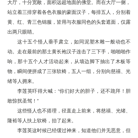
大厅，十分宽敞，面积远超地面的佛堂。而在大厅一侧，
站立着三排穿着各色衣服的蒙面汉子，每排五人，分别着
黄、红、青三色锦服，皆用与衣服同色的头套遮面，仅露
出两只眼睛。
这十五个怪人垂手肃立，如同泥塑木雕一般动也不
动。走在最前的那土黄长袍汉子连击了三下手，啪啪啪作
响，那十五个人才活动起来，从墙边脚下抽出了木板等
物，瞬间便拼成了三张软椅，五人一组，分别向慈禧、光
绪等人拥来。
李莲英吓得大喊：“你们好大的胆子，还不跪拜！胆
敢惊扰圣驾！”
这些怪人也不搭理，径直走上前来，将慈禧、光绪、
隆裕等人扶上软椅，抬了起来。
李莲英这时候已经缓过神来，知道他们并无恶意，但