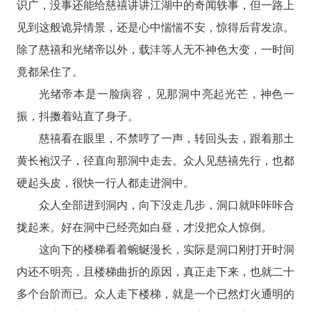
识广，没事还能给慈禧讲讲江湖中的奇闻轶事，但一路上
见到这般诡异情景，还是心中惴惴不安，惊得后背发凉。
除了慈禧和光绪帝以外，载沣等人无不神色大变，一时间
竟都呆住了。
光绪帝本是一脸病容，见那洞中亮起光芒，神色一
振，抖擞着站直了身子。
慈禧看在眼里，不禁哼了一声，转回头去，跟着那土
黄长袍汉子，径直向那洞中走去。众人见慈禧先行，也都
硬起头皮，很快一行人都走进洞中。
众人全部进到洞内，向下没走几步，洞口就咔咔咔合
拢起来。好在洞中已经亮如白昼，才没把众人惊倒。
这向下的楼梯看着蜿蜒漫长，实际是洞口刚打开时洞
内还不明亮，且楼梯曲折的原因，真正走下来，也就二十
多个台阶而已。众人走下楼梯，就是一个已然灯火通明的