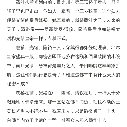
载沣扶着光绪向前，目光却向第三顶轿子看去，只见
轿子里也已走出一位妇人，牵着一个三岁孩童。这个妇人
便是光绪的皇后隆裕，她牵着的，就是载沣之子，未来的
天子，清逊帝——爱新觉罗·溥仪。隆裕皇后也如慈禧太
后和光绪皇帝一样，衣着正式。
慈禧、光绪、隆裕三人，穿戴得都如登朝理事、出席
皇家盛典一般，却密密匝匝地挤在这颐和园里破陋的小院
中，而且光绪、慈禧都是垂死之人，平日哪能这样颠簸折
腾，这让他们此行更是奇了！难道这佛堂中有什么天大的
秘密不成？
慈禧在前，光绪在中，隆裕、溥仪在后，一行人十分
艰难地向佛堂走来。那一直站在佛堂门边，动也不动的土
黄长袍男人不跪不拜，视若未见，只是微微点了一下头，
向佛堂内做了个请的手势，引着众人步入佛堂中去。