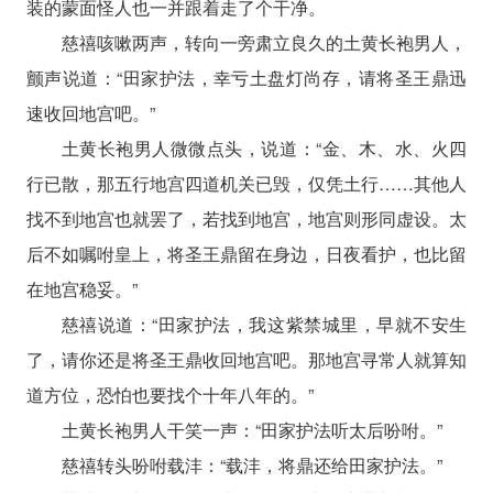
装的蒙面怪人也一并跟着走了个干净。
慈禧咳嗽两声，转向一旁肃立良久的土黄长袍男人，
颤声说道：“田家护法，幸亏土盘灯尚存，请将圣王鼎迅
速收回地宫吧。”
土黄长袍男人微微点头，说道：“金、木、水、火四
行已散，那五行地宫四道机关已毁，仅凭土行……其他人
找不到地宫也就罢了，若找到地宫，地宫则形同虚设。太
后不如嘱咐皇上，将圣王鼎留在身边，日夜看护，也比留
在地宫稳妥。”
慈禧说道：“田家护法，我这紫禁城里，早就不安生
了，请你还是将圣王鼎收回地宫吧。那地宫寻常人就算知
道方位，恐怕也要找个十年八年的。”
土黄长袍男人干笑一声：“田家护法听太后吩咐。”
慈禧转头吩咐载沣：“载沣，将鼎还给田家护法。”