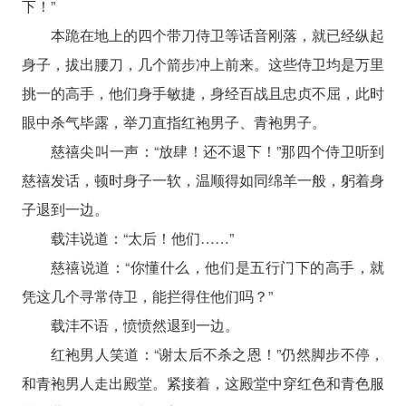
下！”
本跪在地上的四个带刀侍卫等话音刚落，就已经纵起
身子，拔出腰刀，几个箭步冲上前来。这些侍卫均是万里
挑一的高手，他们身手敏捷，身经百战且忠贞不屈，此时
眼中杀气毕露，举刀直指红袍男子、青袍男子。
慈禧尖叫一声：“放肆！还不退下！”那四个侍卫听到
慈禧发话，顿时身子一软，温顺得如同绵羊一般，躬着身
子退到一边。
载沣说道：“太后！他们……”
慈禧说道：“你懂什么，他们是五行门下的高手，就
凭这几个寻常侍卫，能拦得住他们吗？”
载沣不语，愤愤然退到一边。
红袍男人笑道：“谢太后不杀之恩！”仍然脚步不停，
和青袍男人走出殿堂。紧接着，这殿堂中穿红色和青色服