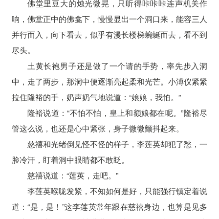
佛堂里豆大的烛光微晃，只听得咔咔咔连声机关作
响，佛堂正中的佛龛下，慢慢显出一个洞口来，能容三人
并行而入，向下看去，似乎有漫长楼梯蜿蜒而去，看不到
尽头。
土黄长袍男子还是做了一个请的手势，率先步入洞
中，走了两步，那洞中便逐渐亮起柔和光芒。小溥仪紧紧
拉住隆裕的手，奶声奶气地说道：“娘娘，我怕。”
隆裕说道：“不怕不怕，皇上和额娘都在呢。”隆裕尽
管这么说，也还是心中紧张，身子微微颤抖起来。
慈禧和光绪倒见怪不怪的样子，李莲英却犯了愁，一
脸冷汗，盯着洞中眼睛都不敢眨。
慈禧说道：“莲英，走吧。”
李莲英喉咙发紧，不知如何是好，只能强行镇定着说
道：“是，是！”这李莲英常年跟在慈禧身边，也算是见多