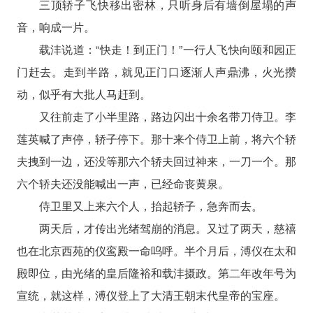
三顶轿子飞快移出密林，只听身后有墙倒屋塌的声
音，响成一片。
载沣说道：“快走！到正门！”一行人飞快向颐和园正
门赶去。走到半路，就见正门口逐渐人声鼎沸，火光攒
动，似乎有大批人马赶到。
又往前走了小半里路，路边闪出十余名带刀侍卫。李
莲英喊了声停，轿子停下。那十来个侍卫上前，将六个轿
夫拽到一边，还没等那六个轿夫回过神来，一刀一个。那
六个轿夫还没能喊出一声，已经命丧黄泉。
侍卫里又上来六个人，抬起轿子，急奔而去。
两天后，才传出光绪驾崩的消息。又过了两天，慈禧
也在北京西苑的仪鸾殿一命呜呼。半个月后，溥仪在太和
殿即位，由光绪的皇后隆裕和载沣摄政。第二年改年号为
宣统，就这样，溥仪登上了大清王朝末代皇帝的宝座。