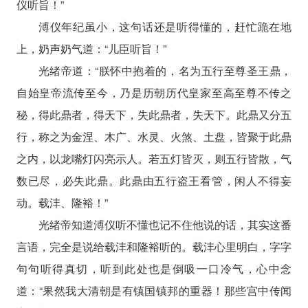
仪听旨！”
溥仪年纪虽小，这句话还是听得懂的，赶忙跪在地
上，奶声奶气道：“儿臣听旨！”
光绪帝道：“朕怀中抱着的，名为五行至尊圣王鼎，
自始皇帝流传至今，乃是历朝历代皇家至高至尊不传之
秘，得此鼎者，得天下，失此鼎者，失天下。此鼎又分五
行，称之为金涅、木广、水灵、火煞、土盘，皆聚于此鼎
之内，以龙嘴灯闪亮示人。若五灯皆灭，则五行皆散，气
数已尽，必失此鼎。此鼎由五行盗王看管，闲人不得妄
动。载沣、隆裕！”
光绪帝知道溥仪听不懂也记不住他说的话，其实这番
言语，完全是说给载沣和隆裕听的。载沣心里明白，字字
句句听得真切，听到此处也是倒吸一口冷气，心中念
道：“果然我大清朝是有镇国镇邦的重器！那些宫中传闻