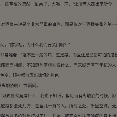
陈掌柜的忽然一拍桌子，大喝一声，“让所有人都出来听令，
酒楼来说是个非常严重的事件，那是仅次于酒楼关张的第一
。
，“陈掌柜，为什么我们要关门啊？”
常难看，“这不是一般的病，这是疫，而且还是最最可怕的鬼触
面面相觑，不知道陈掌柜在说什么，而宋嫂等有了年纪的人
齐色变，眼神都流露出惊惧的神色。
鬼触疫啊？”春雨问。
鬼触疫究竟是什么，我也不知道。但每当有鬼触疫的时候，家
鬼触疫都会死几万，甚至几十万的人。所到之处，千里空城，无
街摆放最多的就是棺材了！一开始，我完全没往鬼触疫的身上想