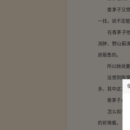
香茅子又想了
一找，说不定能
在香茅子他们
消肿、野山蓟
房贩售的。
所以她说要去
没想到陈掌柜
多，其中这三味
香茅子点点头
怎么如今得病
的祈祷着。