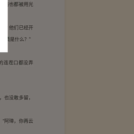
些药也都被用光
早，他们已经开
们猜是什么？”
的连茬口都没弄
，也没敢多留，
“阿璋，你再云