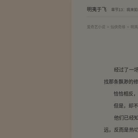
明夷于飞
章节13：病来
爱奇艺小说
>
仙侠奇缘
>
明夷
经过了一场非
找那条飘渺的
恰恰相反，他
但是，却不
他们已经知道
远，反而是热