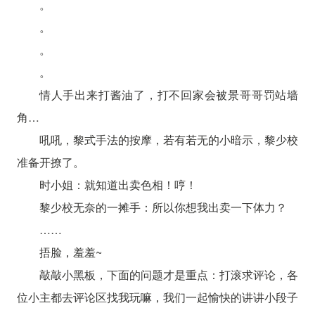
。
。
。
。
情人手出来打酱油了，打不回家会被景哥哥罚站墙
角…
吼吼，黎式手法的按摩，若有若无的小暗示，黎少校
准备开撩了。
时小姐：就知道出卖色相！哼！
黎少校无奈的一摊手：所以你想我出卖一下体力？
……
捂脸，羞羞~
敲敲小黑板，下面的问题才是重点：打滚求评论，各
位小主都去评论区找我玩嘛，我们一起愉快的讲讲小段子