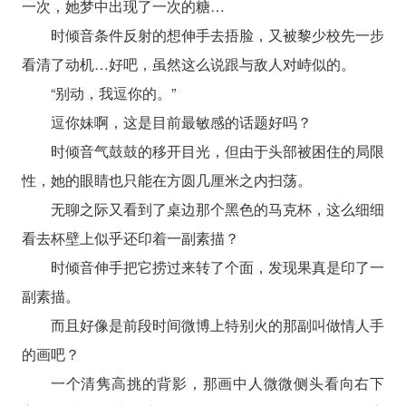
一次，她梦中出现了一次的糖…
时倾音条件反射的想伸手去捂脸，又被黎少校先一步
看清了动机…好吧，虽然这么说跟与敌人对峙似的。
“别动，我逗你的。”
逗你妹啊，这是目前最敏感的话题好吗？
时倾音气鼓鼓的移开目光，但由于头部被困住的局限
性，她的眼睛也只能在方圆几厘米之内扫荡。
无聊之际又看到了桌边那个黑色的马克杯，这么细细
看去杯壁上似乎还印着一副素描？
时倾音伸手把它捞过来转了个面，发现果真是印了一
副素描。
而且好像是前段时间微博上特别火的那副叫做情人手
的画吧？
一个清隽高挑的背影，那画中人微微侧头看向右下