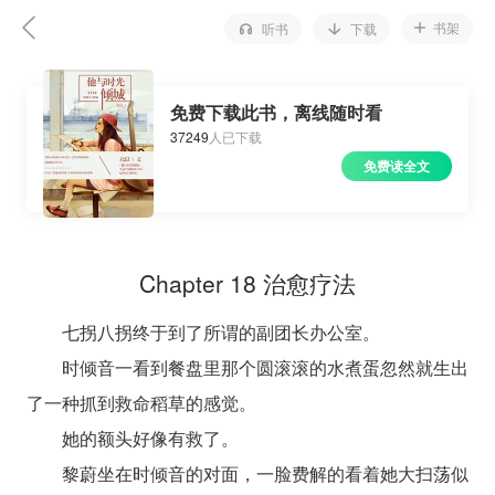
书架
听书
下载
免费下载此书，离线随时看
37249
人已下载
免费读全文
Chapter 18 治愈疗法
七拐八拐终于到了所谓的副团长办公室。
时倾音一看到餐盘里那个圆滚滚的水煮蛋忽然就生出
了一种抓到救命稻草的感觉。
她的额头好像有救了。
黎蔚坐在时倾音的对面，一脸费解的看着她大扫荡似