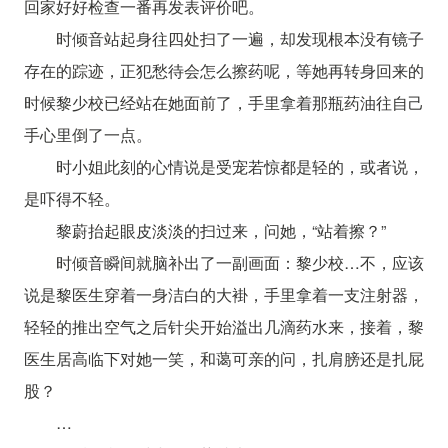
回家好好检查一番再发表评价吧。
时倾音站起身往四处扫了一遍，却发现根本没有镜子
存在的踪迹，正犯愁待会怎么擦药呢，等她再转身回来的
时候黎少校已经站在她面前了，手里拿着那瓶药油往自己
手心里倒了一点。
时小姐此刻的心情说是受宠若惊都是轻的，或者说，
是吓得不轻。
黎蔚抬起眼皮淡淡的扫过来，问她，“站着擦？”
时倾音瞬间就脑补出了一副画面：黎少校…不，应该
说是黎医生穿着一身洁白的大褂，手里拿着一支注射器，
轻轻的推出空气之后针尖开始溢出几滴药水来，接着，黎
医生居高临下对她一笑，和蔼可亲的问，扎肩膀还是扎屁
股？
…