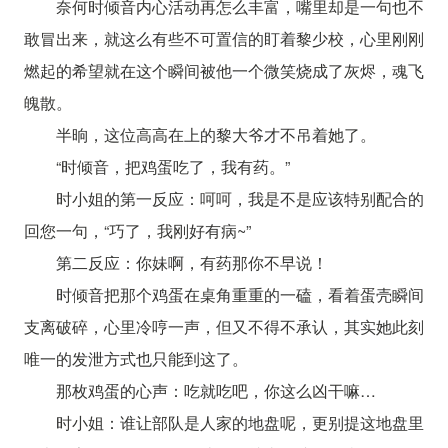
奈何时倾音内心活动再怎么丰富，嘴里却是一句也不
敢冒出来，就这么有些不可置信的盯着黎少校，心里刚刚
燃起的希望就在这个瞬间被他一个微笑烧成了灰烬，魂飞
魄散。
半晌，这位高高在上的黎大爷才不吊着她了。
“时倾音，把鸡蛋吃了，我有药。”
时小姐的第一反应：呵呵，我是不是应该特别配合的
回您一句，“巧了，我刚好有病~”
第二反应：你妹啊，有药那你不早说！
时倾音把那个鸡蛋在桌角重重的一磕，看着蛋壳瞬间
支离破碎，心里冷哼一声，但又不得不承认，其实她此刻
唯一的发泄方式也只能到这了。
那枚鸡蛋的心声：吃就吃吧，你这么凶干嘛…
时小姐：谁让部队是人家的地盘呢，更别提这地盘里