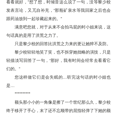
看看就好，”想了想，时倾音这么说了一句，没等黎少校
发表言论，又兀自补充，“那瓶矿泉水等我回家之后也会
跟药油放到一起珍藏起来的。”
满意吧您就，对于从来不会拍马屁的时小姐来说，这
句话真的是用了洪荒之力了。
只是黎少校的回答比洪荒之力来的更让她猝不及防。
黎少校轻轻地笑了笑，也不拆穿她拙略的演技，只是
轻描淡写回答了一句，“那好，我有时间会经常去看看它
们的。”
您这样做它们是会失眠的…听完这句话的时小姐也
是…
**********
额头那小小的一角像是擦了一个世纪那么久，黎少校
终于移开了手心，末了还不忘顺带的屈指轻弹了下她的额