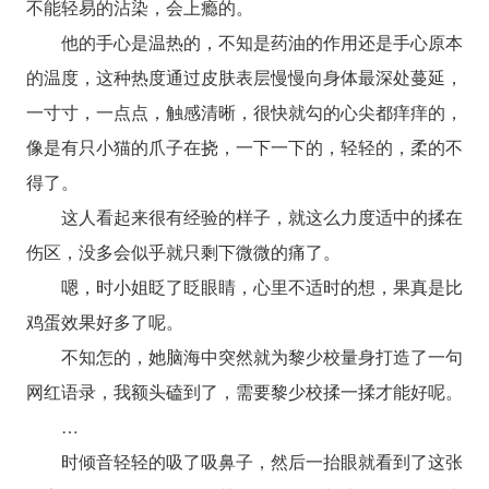
不能轻易的沾染，会上瘾的。
他的手心是温热的，不知是药油的作用还是手心原本
的温度，这种热度通过皮肤表层慢慢向身体最深处蔓延，
一寸寸，一点点，触感清晰，很快就勾的心尖都痒痒的，
像是有只小猫的爪子在挠，一下一下的，轻轻的，柔的不
得了。
这人看起来很有经验的样子，就这么力度适中的揉在
伤区，没多会似乎就只剩下微微的痛了。
嗯，时小姐眨了眨眼睛，心里不适时的想，果真是比
鸡蛋效果好多了呢。
不知怎的，她脑海中突然就为黎少校量身打造了一句
网红语录，我额头磕到了，需要黎少校揉一揉才能好呢。
…
时倾音轻轻的吸了吸鼻子，然后一抬眼就看到了这张