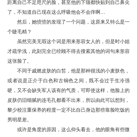
距离自己不足咫尺的脸，甚至他的下颌都快贴到自己鼻尖
了，不知道自己现在这么呼吸他会不会痒啊…
然后，她愤愤的发现了一个问题，这原来又特么是一
个睫毛精？
虽然完美无瑕这个词是用来形容女人的，但是时小姐
才疏学浅，此刻完全已经顾不得去搜索其他的词句来形容
这张脸了。
不同于戚燃皮肤的白皙，他是那种很浅的小麦肤色，
或者说是正介于白色和古铜色之间，既不会过于生冷强
硬，又不会缺失军人该有的气质，可即使这样，他脸上的
皮肤仍旧细腻的连毛孔都看不出来，所以由此可以想到，
黎少校注重保养的程度一定不比自己身边那些靠脸吃饭的
男明星差。
或许是角度的原因，这么仰头看去，他的眼角有些微