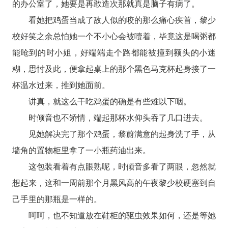
的办公室了，她要是再敢造次那就真是脑子有病了。
看她把鸡蛋当成了敌人似的咬的那么痛心疾首，黎少
校好笑之余总怕她一个不小心会被噎着，毕竟这是喝粥都
能呛到的时小姐，好端端走个路都能被撞到额头的小迷
糊，思忖及此，便拿起桌上的那个黑色马克杯起身接了一
杯温水过来，推到她面前。
讲真，就这么干吃鸡蛋的确是有些难以下咽。
时倾音也不矫情，端起那杯水仰头吞了几口进去。
见她解决完了那个鸡蛋，黎蔚满意的起身洗了手，从
墙角的置物柜里拿了一小瓶药油出来。
这包装看着有点眼熟呢，时倾音多看了两眼，忽然就
想起来，这和一周前那个月黑风高的午夜黎少校硬塞到自
己手里的那瓶是一样的。
呵呵，也不知道放在鞋柜的驱虫效果如何，还是等她