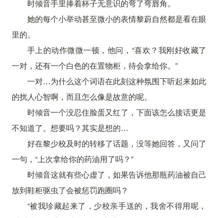
时倾音手里捧着杯子无意识的弯了弯唇角。
她的每个小举动甚至微小的表情黎蔚自然都是看在眼
里的。
手上的动作微微一顿，他问，“喜欢？我刚好收藏了
一对，还有一个白色的在置物柜，待会拿给你。”
一对…为什么这个词语在此刻这种氛围下听起来如此
的扰人心智啊，而且怎么像是故意的呢。
时倾音一个没忍住脸蛋又红了，下面该怎么接话更是
不知道了。想要吗？其实是想的…
好在黎少校及时的转移了话题，没等她回答，又问了
一句，“上次拿给你的药油用了吗？”
时倾音这就有些心虚了，如果告诉他那瓶药油被自己
放到鞋柜驱虫了会被惩罚跑圈吗？
“被我珍藏起来了，少校亲手送的，我舍不得用呢，