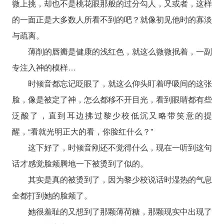
微上挑，却也不是桃花眼那般的过分勾人，又或者，这样
的一面正是大多数人所看不到的吧？就像初见他时的寡淡
与疏离。
薄削的唇瓣是健康的浅红色，就这么微微抿着，一副
专注入神的模样…
时倾音都忘记眨眼了，就这么仰头盯着呼吸间的这张
脸，像是被定了神，怎么都移不开目光，看到眼睛都有些
泛酸了，直到耳边拂过黎少校低沉又略带笑意的提
醒，“看就光明正大的看，你脸红什么？”
这下好了，时倾音刚还不觉得什么，现在一听到这句
话才感觉脸颊腾地一下被烫到了似的。
其实是真的被烫到了，因为黎少校说话时湿热的气息
全都打到她的脸颊了。
她很羞耻的又想到了那颗薄荷糖，那颗现实中出现了