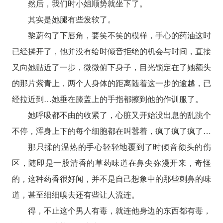
然后，我们时小姐顺势就坐下了。
其实是她腿有些发软了。
黎蔚勾了下唇角，要笑不笑的模样，手心的药油这时
已经揉开了，他并没有给时倾音拒绝的机会与时间，直接
又向她贴近了一步，微微俯下身子，目光锁定在了她额头
的那片紫青上，两个人身体的距离随着这一步的逾越，已
经拉近到…她垂在膝盖上的手指都擦到他的作训服了。
她呼吸都不由的收紧了，心脏又开始没出息的乱跳个
不停，浑身上下的每个细胞都在叫嚣着，疯了疯了疯了…
那只揉的温热的手心轻轻地覆到了时倾音额头的伤
区，随即是一股清香的草药味道在鼻尖弥漫开来，奇怪
的，这种药香很好闻，并不是自己想象中的那些刺鼻的味
道，甚至细细嗅去还有些让人流连。
得，不止这个男人有毒，就连他身边的东西都有毒，