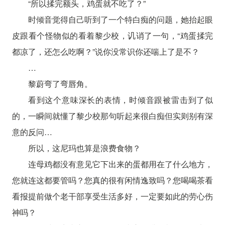
“所以揉完额头，鸡蛋就不吃了？”
时倾音觉得自己听到了一个特白痴的问题，她抬起眼
皮跟看个怪物似的看着黎少校，讥诮了一句，“鸡蛋揉完
都凉了，还怎么吃啊？”说你没常识你还喘上了是不？
…
黎蔚弯了弯唇角。
看到这个意味深长的表情，时倾音跟被雷击到了似
的，一瞬间就懂了黎少校那句听起来很白痴但实则别有深
意的反问…
所以，这尼玛也算是浪费食物？
连母鸡都没有意见它下出来的蛋都用在了什么地方，
您就连这都要管吗？您真的很有闲情逸致吗？您喝喝茶看
看报提前做个老干部享受生活多好，一定要如此的劳心伤
神吗？