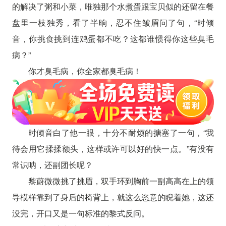
的解决了粥和小菜，唯独那个水煮蛋跟宝贝似的还留在餐
盘里一枝独秀，看了半晌，忍不住皱眉问了句，“时倾
音，你挑食挑到连鸡蛋都不吃？这都谁惯得你这些臭毛
病？”
你才臭毛病，你全家都臭毛病！
时倾音白了他一眼，十分不耐烦的搪塞了一句，“我
待会用它揉揉额头，这样或许可以好的快一点。”有没有
常识呐，还副团长呢？
黎蔚微微挑了挑眉，双手环到胸前一副高高在上的领
导模样靠到了身后的椅背上，就这么恣意的睨着她，这还
没完，开口又是一句标准的黎式反问。