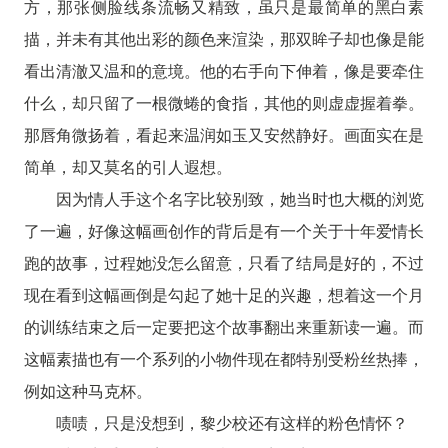
方，那张侧脸线条流畅又精致，虽只是最简单的黑白素
描，并未有其他出彩的颜色来渲染，那双眸子却也像是能
看出清澈又温和的意境。他的右手向下伸着，像是要牵住
什么，却只留了一根微蜷的食指，其他的则虚虚握着拳。
那唇角微扬着，看起来温润如玉又安然静好。画面实在是
简单，却又莫名的引人遐想。
因为情人手这个名字比较别致，她当时也大概的浏览
了一遍，好像这幅画创作的背后是有一个关于十年爱情长
跑的故事，过程她没怎么留意，只看了结局是好的，不过
现在看到这幅画倒是勾起了她十足的兴趣，想着这一个月
的训练结束之后一定要把这个故事翻出来重新读一遍。而
这幅素描也有一个系列的小物件现在都特别受粉丝热捧，
例如这种马克杯。
啧啧，只是没想到，黎少校还有这样的粉色情怀？