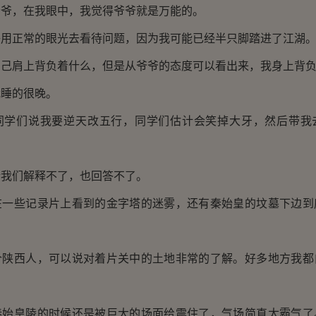
，在我眼中，我觉得爷爷就是万能的。
正常的眼光去看待问题，因为我可能已经半只脚踏进了江湖
肩上背负着什么，但是从爷爷的态度可以看出来，我身上背负
睡的很晚。
们说我要逆天改五行，同学们估计会笑掉大牙，然后带我
们解释不了，也回答不了。
些记录片上看到的金字塔的迷雾，还有秦始皇的坟墓下边到
西人，可以说对着片关中的土地非常的了解。好多地方我都
皇陵的时候还是被巨大的场面给震住了，气场简直太霸气了