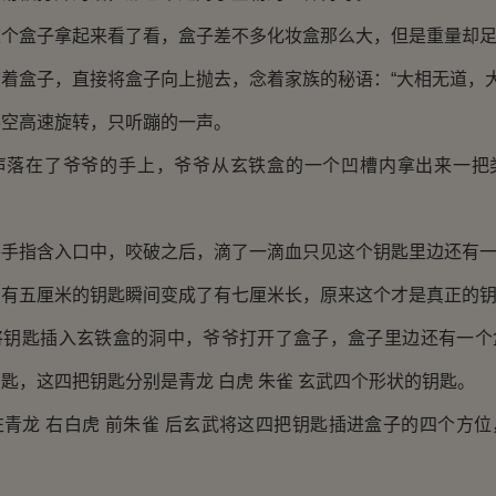
盒子拿起来看了看，盒子差不多化妆盒那么大，但是重量却足
盒子，直接将盒子向上抛去，念着家族的秘语：“大相无道，大
高速旋转，只听蹦的一声。
在了爷爷的手上，爷爷从玄铁盒的一个凹槽内拿出来一把
指含入口中，咬破之后，滴了一滴血只见这个钥匙里边还有一
五厘米的钥匙瞬间变成了有七厘米长，原来这个才是真正的钥
匙插入玄铁盒的洞中，爷爷打开了盒子，盒子里边还有一个
匙，这四把钥匙分别是青龙 白虎 朱雀 玄武四个形状的钥匙。
龙 右白虎 前朱雀 后玄武将这四把钥匙插进盒子的四个方位