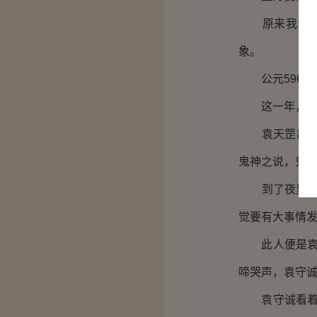
原来我的先祖
象。
公元596年
这一年，袁天
袁天罡出生的
鬼神之说，只
到了夜里12
觉要有大事情
此人便是袁天
啼哭声，袁守
袁守诚看着自