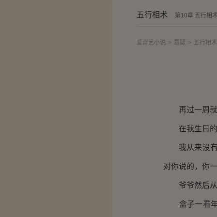
五行相术
第10章 五行相
爱奇艺小说
>
悬疑
>
五行相术
再过一周就是
在我生日的前
我从来没有见
对你说的，你一
爷爷然后从自
盒子一看年代