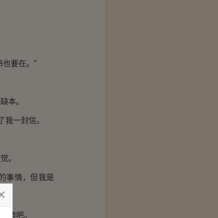
也要在。”
缺本。
了我一封信。
觉。
的事情，但我是
蹊跷吧。