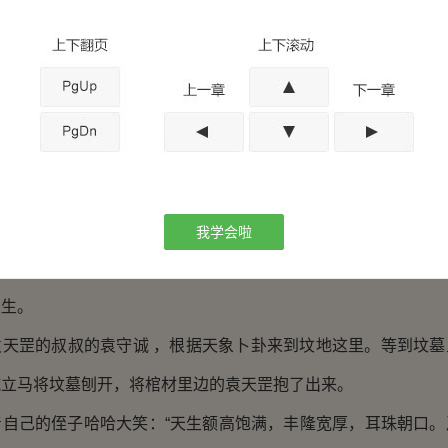
袁天罡是四川成都人，先祖袁天罡出生时竟然还有这么一
也就是农历丙辰年，属龙年，为隋开皇十六年，皇帝是隋文帝杨
罡出生了，可是出生的地方，却是让人大跌眼镜，出生的时候
时候，母亲因为难产而死，下葬的时候，众人听见棺材里边
好赶紧匆忙下葬。
我学会啦
点12时的时候，一个人却站在袁天罡的母亲的坟头，因为今夜
发生。
罡的叔叔的袁守诚 ，根据天象卜卦来到坟地这里。等到坟墓
诚立马将坟墓刨开，将棺材里边的袁天罡抱了出来。
己的侄子哈哈大笑：“天生额高饱满，丰隆宽厚，耳珠朝口。