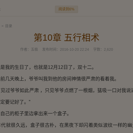
阅读到6%
术
>
目录
第10章 五行相术
作者：
五极
发布时间：
2016-10-20 22:24
字数：
2,620
我的生日了，也就是12月12日了，双十二。
几天晚上，爷爷叫我到他的房间神情很严肃的看着我。
过爷爷如此严肃 ，只见爷爷点燃了一根烟，猛吸一口对我说道
定要记好了。”
己的柜子里边拿出来一个盒子。
就很久远，盒子很古朴，在黑夜下却闪着类似波纹一样的幽