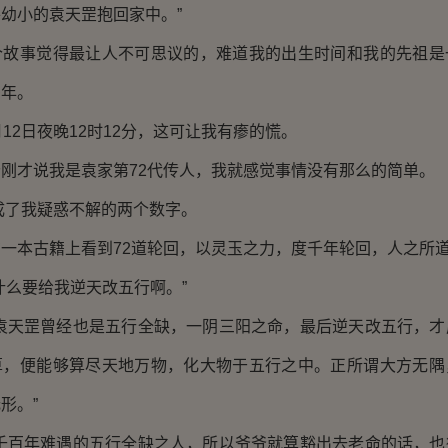
幼小的袁天罡抱回家中。”
事觉得最让人不可思议的，难道我的出生时间和我的先祖是
多年。
2日夜晚12时12分，这可让我有瘆的慌。
才说我是袁家第72代传人，我就感觉事情没有那么的简单。
成了我疑惑不解的两个数字。
本古籍上看到72道轮回，以灵玉之力，度千年轮回，人之所
么要给我逆天改五行啊。”
天罡曾经也是五行全缺，一阴三阳之命，最后逆天改五行，才
算，便能够算尽天地万物，化大物于五行之中。正所谓大方无隅
形。”
百年难遇的五行全缺之人，所以爷爷就算豁出去老命的话，也