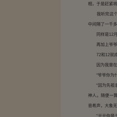
相，于是赶紧将
我听完这个故
中间隔了一千
同样是12月1
再加上爷爷刚
72和12就
因为我曾在一
“爷爷你为什
“因为先祖袁
神人。随便一
音希声，大象无
“元元你是千