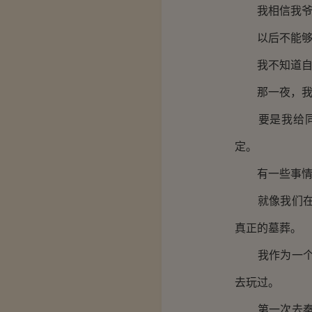
我相信我爷爷
以后不能够用
我不知道自己
那一夜，我
要是我给同学
定。
有一些事情我
就像我们在一
真正的墓葬。
我作为一个陕
去玩过。
第一次去秦始