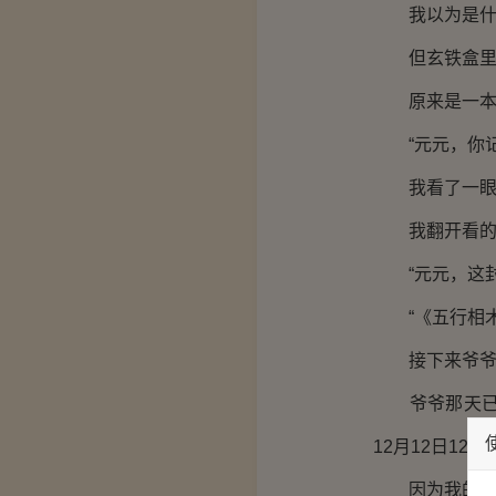
我以为是什么
但玄铁盒里边
原来是一本书
“元元，你记
我看了一眼那
我翻开看的时
“元元，这封
“《五行相术
接下来爷爷就
爷爷那天已经
12月12日12
因为我的祖先