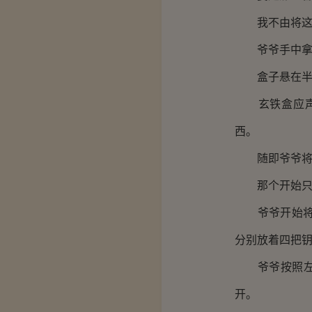
我不由将这个
爷爷手中拿着
盒子悬在半空
玄铁盒应声落
西。
随即爷爷将手
那个开始只有
爷爷开始将钥
分别放着四把钥
爷爷按照左青
开。