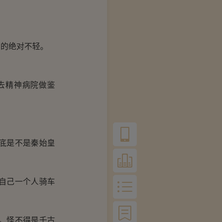
。
的绝对不轻。
去精神病院做鉴
底是不是秦始皇
自己一个人骑车
。怪不得是千古