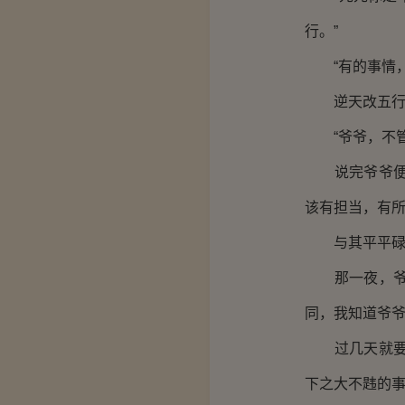
行。”
“有的事情，
逆天改五行，
“爷爷，不管
说完爷爷便走
该有担当，有
与其平平碌碌
那一夜，爷爷
同，我知道爷
过几天就要给
下之大不韪的