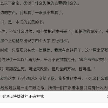
天下奇宝，类似于什么失传的古董啊什么的。
的东西，我却看了一眼就不想看了。
，是一本旧的发黄的书。
住，不管什么时候，都不要把这本书丢了，那怕你的命没了，书
个上边赫然出现了四个大字‘五行相术’。
候，只发现只有第一篇相篇，我就有点诧异了，这个原来是残
信记住一年以后再打开，千万不要提前打开。”说完爷爷就交给
》可窥探生死，可逆天改运。但凡世间万物，皆可相。”
将这本《五行相术》交给了我，我看着这本书，不怎么什么感
说过我是一阴三阳之命，所谓一阴三阳者本身并没有什么大
使用键盘快捷键的正确方式
时12分出生的，便有点让我抓狂了。
正是这个时间点出生的，可能是因为运气吧，可能是因为某种