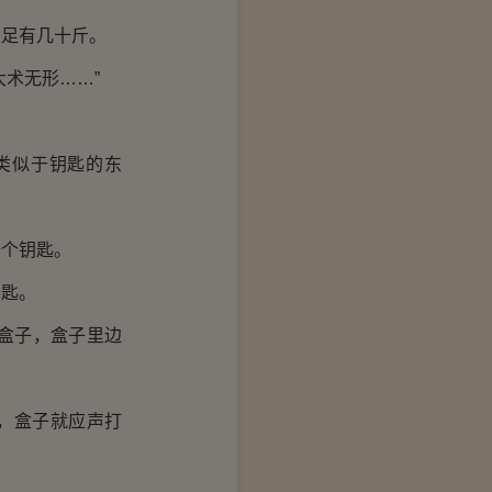
足有几十斤。
术无形……”
类似于钥匙的东
个钥匙。
匙。
盒子，盒子里边
，盒子就应声打