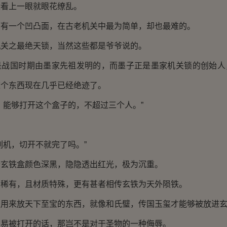
没看上一眼就眼花缭乱。
一个凹凸面，在古老机关中最为简单，却也最难的。
之最绝天锁，当然这些都是爷爷说的。
国时期由墨家先祖发明的，而墨子正是墨家机关锁的创始人
这个东西现在几乎已经绝迹了。
能够打开这个盒子的，不超过三个人。”
机，切开不就完了吗。”
铁盒颜色深黑，隐隐透出红光，极为沉重。
有，且材质特殊，更有甚者相传玄铁为天外陨铁。
来放天下至宝的东西，就像和氏璧，传国玉玺才能够被放进玄
被打开的话，那岂不是对于圣物的一种侮辱。