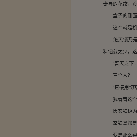
奇异的花纹，
盒子的侧面有
这个就是机关
绝天锁乃是战
料记载太少，
“普天之下，
三个人？
“直接用切割
我看着这个玄
因玄铁极为稀
玄铁盒都是用
要是那么容易