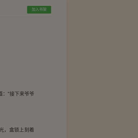
加入书架
：“接下来爷爷
光，盒锁上刻着