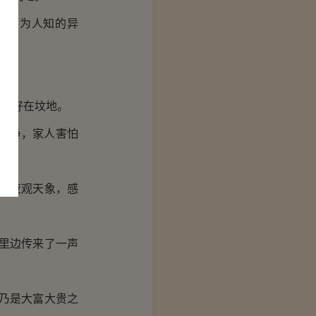
段不为人知的异
坚。
正好在坟地。
动静，家人害怕
他夜观天象，感
里边传来了一声
乃是大富大贵之