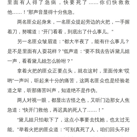
里面有人得了急病，快要死了……你们快救救
他……！”那声音显得十分焦急。
两名匪众起身来，一名匪众提起旁边的火把，一手握
着刀，努嘴道：“开门看看，到底出了什么事儿。”
另一名匪众皱眉道：“都大半夜了，能有什么事儿？
是不是里面有人耍花样？”低声道：“要不我去告诉黛儿姐
一声，看看黛儿姐怎么吩咐？”
拿着火把的匪众正要点头，就在这时，里面传来“哎
哟”一声叫，听起来十分的痛苦，这两名匪众也是经验老
道之辈，听那痛苦叫声，知道绝不是作伪。
两人对视一眼，都显出古怪之色，又听门边那女人焦
急道：“快开门救他，再迟真的死人了……！”
“黛儿姐只怕歇下了，这点小事要去找她，也太过无
能。”举着火把的匪众道：“可别真死了人，咱们回头不好