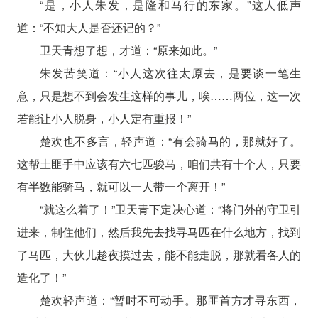
“是，小人朱发，是隆和马行的东家。”这人低声
道：“不知大人是否还记的？”
卫天青想了想，才道：“原来如此。”
朱发苦笑道：“小人这次往太原去，是要谈一笔生
意，只是想不到会发生这样的事儿，唉……两位，这一次
若能让小人脱身，小人定有重报！”
楚欢也不多言，轻声道：“有会骑马的，那就好了。
这帮土匪手中应该有六七匹骏马，咱们共有十个人，只要
有半数能骑马，就可以一人带一个离开！”
“就这么着了！”卫天青下定决心道：“将门外的守卫引
进来，制住他们，然后我先去找寻马匹在什么地方，找到
了马匹，大伙儿趁夜摸过去，能不能走脱，那就看各人的
造化了！”
楚欢轻声道：“暂时不可动手。那匪首方才寻东西，