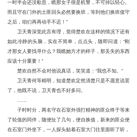
一时半会还没歇息，瞧那女子很是机警，不可掉以轻心。
而且守在门外的土匪回头必然要换班，等到他们换班值守
之后，咱们再再动手不迟！”
卫天青深觉此言有理，觉得楚欢在这样的情况下还有
如此冷静的头脑，实在不简单，点点头，随即问道：“刚
才那女人要找寻什么？我瞧她方才的样子，那丢失的东西
应该十分重要！”
楚欢自然不会对他说真话，笑笑道：“我也不知。”
卫天青何等精明，知道楚欢定然清楚只是不愿意说罢
了，他既不说，卫天青也不好多问。
……
子时时分，两名守在石室外强打精神的匪众终于等来
了轮值的同伴，随便扯了几句，便自换值，新来的匪众便
在石室门外坐下，一人探头贴着石室大门往里面听了听，