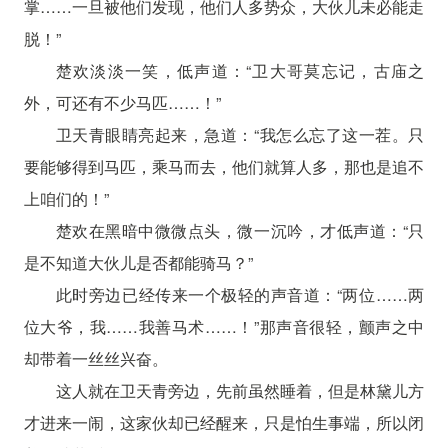
掌……一旦被他们发现，他们人多势众，大伙儿未必能走
脱！”
楚欢淡淡一笑，低声道：“卫大哥莫忘记，古庙之
外，可还有不少马匹……！”
卫天青眼睛亮起来，急道：“我怎么忘了这一茬。只
要能够得到马匹，乘马而去，他们就算人多，那也是追不
上咱们的！”
楚欢在黑暗中微微点头，微一沉吟，才低声道：“只
是不知道大伙儿是否都能骑马？”
此时旁边已经传来一个极轻的声音道：“两位……两
位大爷，我……我善马术……！”那声音很轻，颤声之中
却带着一丝丝兴奋。
这人就在卫天青旁边，先前虽然睡着，但是林黛儿方
才进来一闹，这家伙却已经醒来，只是怕生事端，所以闭