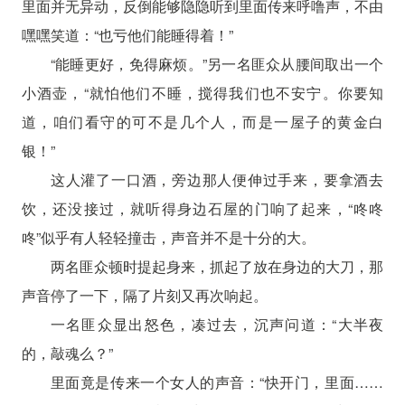
里面并无异动，反倒能够隐隐听到里面传来呼噜声，不由
嘿嘿笑道：“也亏他们能睡得着！”
“能睡更好，免得麻烦。”另一名匪众从腰间取出一个
小酒壶，“就怕他们不睡，搅得我们也不安宁。你要知
道，咱们看守的可不是几个人，而是一屋子的黄金白
银！”
这人灌了一口酒，旁边那人便伸过手来，要拿酒去
饮，还没接过，就听得身边石屋的门响了起来，“咚咚
咚”似乎有人轻轻撞击，声音并不是十分的大。
两名匪众顿时提起身来，抓起了放在身边的大刀，那
声音停了一下，隔了片刻又再次响起。
一名匪众显出怒色，凑过去，沉声问道：“大半夜
的，敲魂么？”
里面竟是传来一个女人的声音：“快开门，里面……