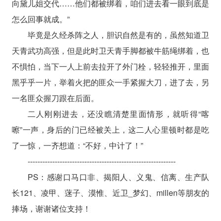
向黛儿姐交代……他们都被绑着，咱们进去看一眼到底是
怎么回事就成。”
毕竟是久经杀阵之人，胆识自然是有的，虽然知道卫
天青武功高强，但是此时卫天青手脚都被牛筋绳绑着，也
不惧怕，当下一人上前去拉开了外门栓，轻轻推开，里面
黑乎乎一片，举着火把的匪众一手紧握大刀，进了去，另
一名匪众握刀跟在后面。
二人刚刚进去，还没瞧清楚里面情形，就听得“喀
嚓”一声，身后的门已经被关上，这二人心里顿时都是吃
了一惊，一齐想道：“不好，中计了！”
------------------------------------------------------------
PS：感谢口马口非、揭阳人、义鬼、信离、生产队
长121、凌甲、蒾子、漠惟、近卫_梦幻、millen等朋友的
捧场，谢谢诸位支持！