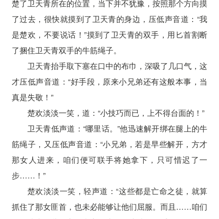
楚了卫天青所在的位置，当下并不犹豫，按照那个方向摸
了过去，很快就摸到了卫天青的身边，压低声音道：“我
是楚欢，不要说话！”摸到了卫天青的双手，用匕首割断
了捆住卫天青双手的牛筋绳子。
卫天青抬手取下塞在口中的布巾，深吸了几口气，这
才压低声音道：“好手段，原来小兄弟还有这般本事，当
真是失敬！”
楚欢淡淡一笑，道：“小技巧而已，上不得台面的！”
卫天青低声道：“哪里话。”他迅速解开绑在腿上的牛
筋绳子，又压低声音道：“小兄弟，若是早些解开，方才
那女人进来，咱们便可联手将她拿下，只可惜迟了一
步……！”
楚欢淡淡一笑，轻声道：“这些都是亡命之徒，就算
抓住了那女匪首，也未必能够让他们屈服。而且……咱们