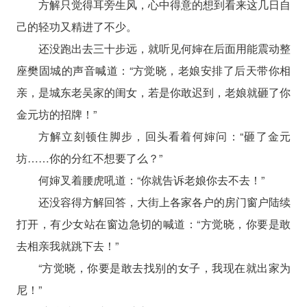
方解只觉得耳旁生风，心中得意的想到看来这几日自
己的轻功又精进了不少。
还没跑出去三十步远，就听见何婶在后面用能震动整
座樊固城的声音喊道：“方觉晓，老娘安排了后天带你相
亲，是城东老吴家的闺女，若是你敢迟到，老娘就砸了你
金元坊的招牌！”
方解立刻顿住脚步，回头看着何婶问：“砸了金元
坊……你的分红不想要了么？”
何婶叉着腰虎吼道：“你就告诉老娘你去不去！”
还没容得方解回答，大街上各家各户的房门窗户陆续
打开，有少女站在窗边急切的喊道：“方觉晓，你要是敢
去相亲我就跳下去！”
“方觉晓，你要是敢去找别的女子，我现在就出家为
尼！”