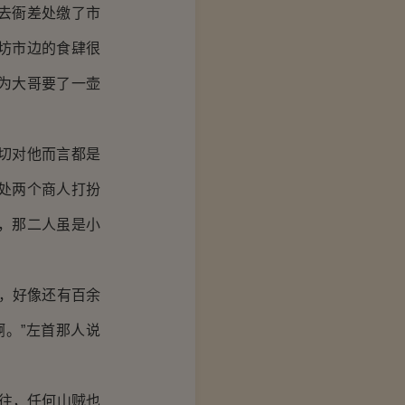
去衙差处缴了市
坊市边的食肆很
为大哥要了一壶
切对他而言都是
处两个商人打扮
，那二人虽是小
，好像还有百余
。”左首那人说
往，任何山贼也