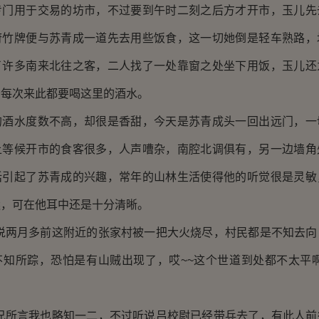
用于交易的坊市，不过要到午时二刻之后方才开市，玉儿先
府竹牌便与苏青成一道先去用些饭食，这一切她倒是轻车熟路，
了许多南来北往之客，二人找了一处靠窗之处坐下用饭，玉儿还
爷每次来此都要喝这里的酒水。
水度数不高，却很是香甜，今天是苏青成头一回出远门，一
上等候开市的食客很多，人声嘈杂，南腔北调俱有，另一边墙角
话引起了苏青成的兴趣，常年的山林生活使得他的听觉很是灵敏
远，可在他耳中还是十分清晰。
两月多前这附近的张家村被一把大火烧尽，村民都是不知去向
不知所踪，恐怕是有山贼出现了，哎~~这个世道到处都不太平啊
所言我也略知一二，不过听说吕校尉已经带兵去了，有此人前