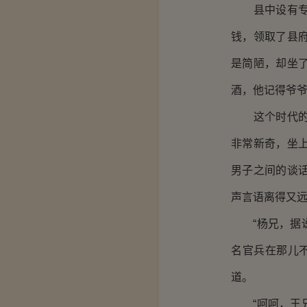
县中设有专门
钱，领取了县
是简陋，却坐
酒，他记得爷
这个时代的酒
非常新奇，坐
男子之间的谈
声言语离得又
“杨兄，据说
名官兵在那儿
道。
“呵呵，王兄