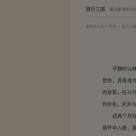
狼行三国
第10章 坊市之
爱奇艺小说
>
历史
>
狼行三国
平静的山林生
悲伤，苏青成
的身影，在与
的存在，天天
这两个月在玉
哥怀中入眠，