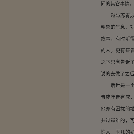
间的其它事情
越与苏青成相
粗鲁的气息，
故事，有时听
的人。更有甚
之下只有告诉
说的去做了之
后世是一个资
青成年青有成
他亦有困扰的
共过患难的，
惊人，玉儿的