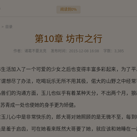
阅读到0%
行
>
目录
第10章 坊市之行
作者：
诸葛不要太亮
发布时间：
2015-12-08 16:08
字数：
3,385
活加入了一个可爱的少女之后也变得丰富多彩起来，为了平
可谓想尽了办法，吃喝玩乐无所不用其极，偌大的山野之中经常
鸟兽们的沟通方面，玉儿也似乎有着某种天分，不出两个月，狼
与苏青成一处也使她的身手更为矫健。
儿心中是非常快乐的，郎大哥对她照顾的是无微不至，每到
虽是羞于启齿，可在她看来既然大哥要了她，就应该和她睡在一