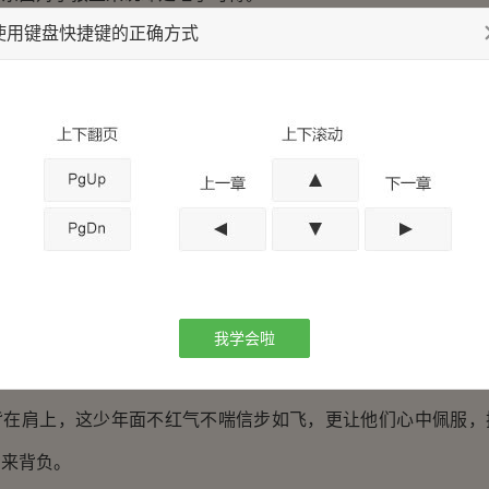
使用键盘快捷键的正确方式
人也带着猎物出发，此行他们先要去离山村二十里的林县，
过那里贩卖猎物，然后便可问清道路赶赴上党，苏青成虽然告知
猛兽对他们的王依然是不舍，直将他们送到山道之处，才在苏青
这些狼群的眼神，苏青成差点就不忍离去，年许的相处加上身体
在玉儿之上，当然他没忘记带上飞羽，这几个月它又强壮了几分
怜惜，苏青成没有让她拿任何一个包裹，而是全部背在自己
中也很是甘甜，快进林县的时候人流逐渐多了起来，陡然见到如
我学会啦
是一阵兴奋，殊不知众人对这对少年男女也颇为注目，小姑娘的
背在肩上，这少年面不红气不喘信步如飞，更让他们心中佩服，
马来背负。