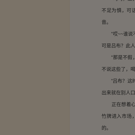
不足为惧，可
音。
“哎~~谁说
可是吕布？此人
“那是不假，
不说这些了，喝
“吕布？这时
出来就在别人
正在想着心事
竹牌进入市场
的。