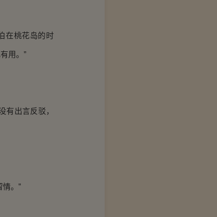
伯在桃花岛的时
有用。”
没有出言反驳，
情。”