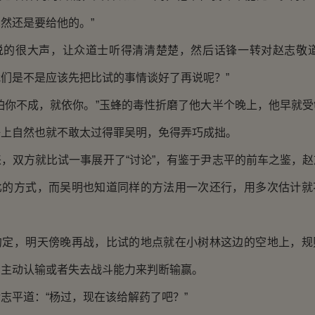
然还是要给他的。”
很大声，让众道士听得清清楚楚，然后话锋一转对赵志敬道
们是不是应该先把比试的事情谈好了再说呢？”
你不成，就依你。”玉蜂的毒性折磨了他大半个晚上，他早就受
语上自然也就不敢太过得罪吴明，免得弄巧成拙。
双方就比试一事展开了“讨论”，有鉴于尹志平的前车之鉴，赵
比的方式，而吴明也知道同样的方法用一次还行，用多次估计就
。
，明天傍晚再战，比试的地点就在小树林这边的空地上，规
方主动认输或者失去战斗能力来判断输赢。
平道：“杨过，现在该给解药了吧？”