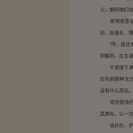
父，解药咱们自
吴明故意说的
前，赵道长，我
“哼，我还怕
到解药，在言
于是接下来，
应先前那种文
没有什么异议
双方很快约定
武类似，以一
谈好后，尹志