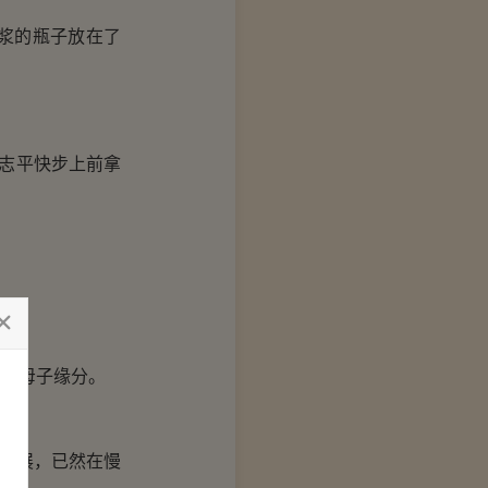
浆的瓶子放在了
志平快步上前拿
的母子缘分。
施展，已然在慢