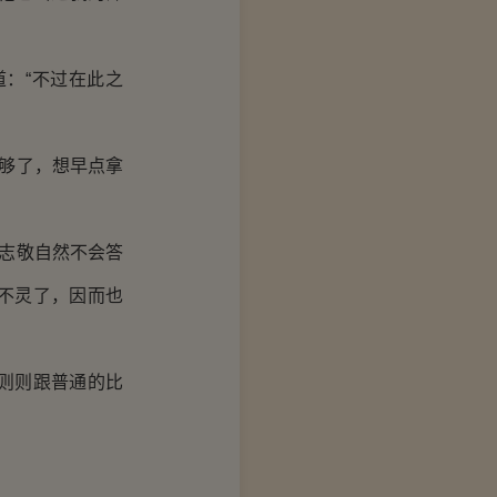
：“不过在此之
够了，想早点拿
志敬自然不会答
不灵了，因而也
则则跟普通的比