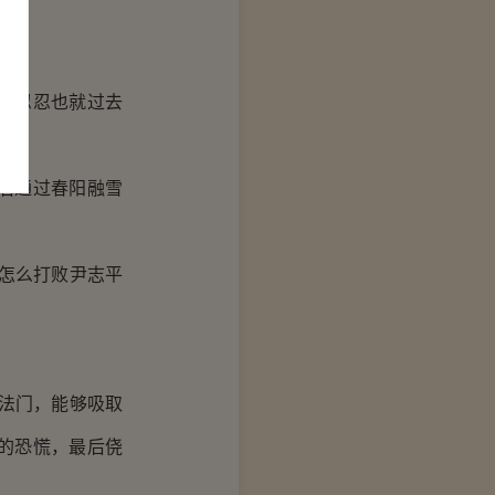
升。
，忍忍也就过去
后通过春阳融雪
怎么打败尹志平
法门，能够吸取
的恐慌，最后侥