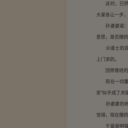
这时，已然冷
大家各让一步，
孙婆婆道：“
意思，是否赠药
众道士的目光
上门求药。
回想曾经的神
现在一切重来
浆”似乎成了关
孙婆婆的命胜
觉得，现在赠
于是吴明强忍