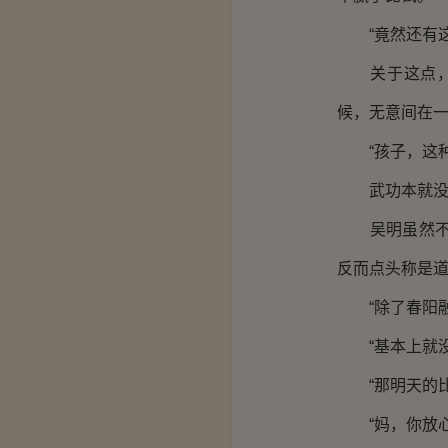
“竟然还有这
关于这点，吴
候，无意间在一
“孩子，这种
武功本就没有
吴明虽然不太
反而点头称是道
“除了春阳融
“基本上就没
“那明天的比
“妈，你放心