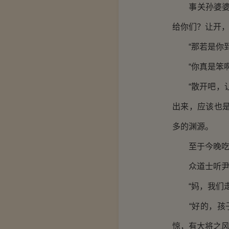
事关孙婆婆的
给你们？让开，
“那若是你到
“你真是笨啊
“散开吧，让
出来，应该也
多的渊源。
至于今晚吃的
众道士听尹志
“妈，我们走
“好的，孩子
惊，有大将之