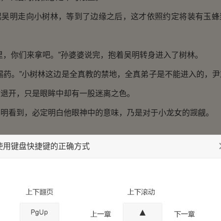
明走向小树林，等到了边缘之后，这才依照约定将装有玉蜂
，你们来拿吧。”孙婆婆说完，抱着吴明转身进入了树林。
药。”小树林这边是全真教的禁地，全真弟子是不能进入的，尹
忙退开，只是眼眸中却有一股迷离之色。
看到，必定明白他眼神中的意味，乃是对于小龙女的觊觎。
使用键盘快捷键的正确方式
孙婆婆抱着吴明重回古墓。
患难相处，两人之间越发亲密，彼此之间也都接受了这份难得
孙婆婆柔声问道：“孩子，你的伤不要紧吧？”
事了，你不必担心。”春阳融雪功十分神奇，几乎不用吴明主动