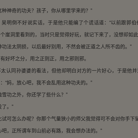
种神奇的功夫？孩子，你从哪里学来的？”
明倒不好说实话，于是他只能编了个谎话道：“以前跟郭伯
个崖洞里看到的，当时只是觉得好玩，就记下来了，没想却如此
功法太阴损，以后最好别用，不然会被正道之人所不齿的。”
好坏之分，用之正则正，用之邪则邪。
认同孙婆婆的看法，但他却明白对方的一片好心，于是他并
：“妈，放心吧，我不会乱用这种功夫的。”
雪功之外，你还学了些什么？”
了。”
试可怎么办呢？你那个气量狭小的师父我觉得可不会对你手下留
吧，正所谓车到山前必有路，我会想办法的。”