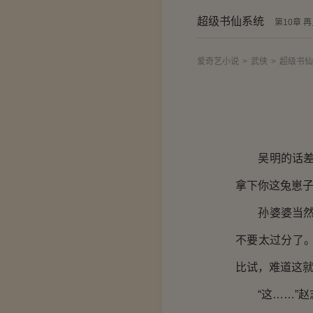
超级书仙系统
第10章 
爱奇艺小说
>
武侠
>
超级书仙
吴明的话差点
拿下你这兔崽子
孙婆婆当然明
不要太过分了
比试，难道这就
“这……”赵