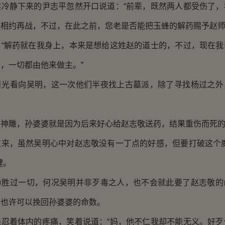
静下来的尹志平忽然开口说道：“前辈，既然两人都受伤了，
相约再战，不过，在此之前，您老是否能把玉蜂的解药赐予赵师
解药就在我身上，本来是想给这姓赵的道士的，不过，现在我
，一切都由他来做主。”
看向吴明，这一次他们半夜找上古墓派，除了寻找杨过之外
雕，孙婆婆就是因为后来好心给赵志敬送药，结果重伤而死
，虽然吴明心中对赵志敬没有一丁点的好感，但要打破这个魔
键。
过一切，何况吴明并非歹毒之人，也不会就此要了赵志敬的
药也许可以挽回孙婆婆的命数。
着体内的疼痛，笑着说道：“妈，他不仁我却不能无义。好歹