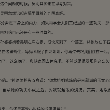
个问题的时候，吴明其实也在思考对策。
明忽然记起古墓里藏着的九阴真经。
尹志平身上的内力，如果再学会九阴真经里的一些功夫，那
吴明相信自己还是有一些胜算的。
婆婆抱着吴明左弯右拐，很快来到了一个墓室，将他放在了石
在这里暂住，等妈说服了你龙姐姐，你再过去跟我们住在一起。
了。这么晚了，您快点回去休息吧，不然龙姐姐发现你这么久
的。”孙婆婆摇头叹息道：“你龙姐姐修炼的是古墓派的玉女心
，自从她的功夫小成之后，对我就越发的淡漠。其实，她以
来，你还是喜欢小时候的龙姐姐喽？”