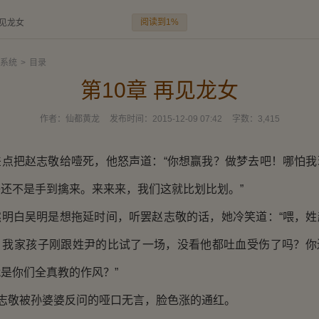
阅读到1%
再见龙女
系统
>
目录
第10章 再见龙女
作者：
仙都黄龙
发布时间：
2015-12-09 07:42
字数：
3,415
把赵志敬给噎死，他怒声道：“你想赢我？做梦去吧！哪怕我
还不是手到擒来。来来来，我们这就比划比划。”
白吴明是想拖延时间，听罢赵志敬的话，她冷笑道：“喂，姓
。我家孩子刚跟姓尹的比试了一场，没看他都吐血受伤了吗？你
是你们全真教的作风？”
志敬被孙婆婆反问的哑口无言，脸色涨的通红。