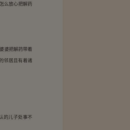
怎么放心把解药
婆婆把解药带着
的邻居且有着诸
认的儿子处事不