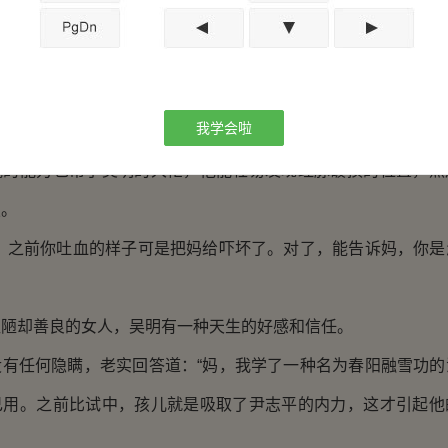
脉里乱窜的真气，让吴明的功力在不经意间就开始有了缓慢的提
破损没有这么容易恢复，因而这种疼痛依然存在。
曾经常年饱受心绞痛的吴明来说，却不是什么大不了的疼痛
我学会啦
能力也帮了吴明的大忙，他能轻易发现经脉破损的位置，然
复。
之前你吐血的样子可是把妈给吓坏了。对了，能告诉妈，你是
却善良的女人，吴明有一种天生的好感和信任。
任何隐瞒，老实回答道：“妈，我学了一种名为春阳融雪功的
己用。之前比试中，孩儿就是吸取了尹志平的内力，这才引起他