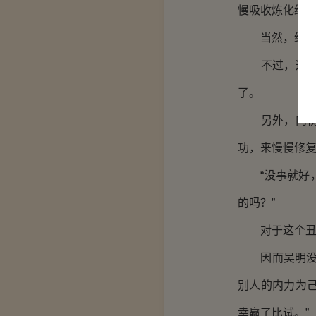
慢吸收炼化经
当然，经脉的
不过，这对于
了。
另外，内视的
功，来慢慢修
“没事就好，
的吗？”
对于这个丑陋
因而吴明没有
别人的内力为
幸赢了比试。”