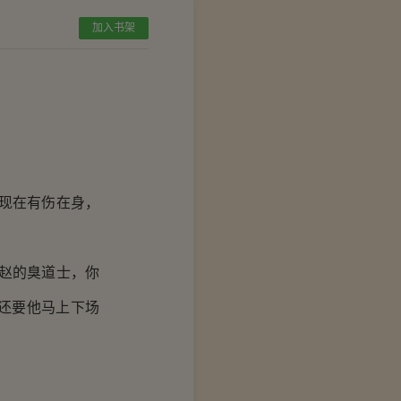
加入书架
现在有伤在身，
赵的臭道士，你
还要他马上下场