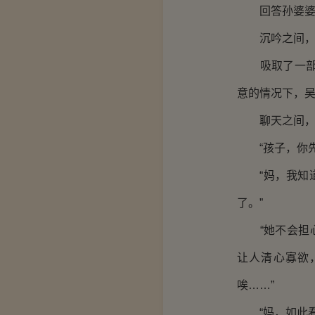
回答孙婆婆这
沉吟之间，吴
吸取了一部分
意的情况下，
聊天之间，孙
“孩子，你先
“妈，我知道
了。”
“她不会担心
让人清心寡欲
唉……”
“妈，如此看