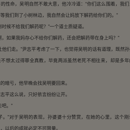
性命，吴明自然不敢大意，他冷冷道：“你们这么围着，我们
等我们到了小树林边，我自然会让妈放下解药给你们的。”
时候不给我们解药呢？”一个道士质疑道。
，如果我妈存心不给你们解药，还会把解药带在身上吗？”
他们走。”尹志平考虑了一下，也觉得吴明的话有道理，既然孙
是不想太过得罪全真教，毕竟两派虽然老死不相往来，却是多年
暗亏，他早晚会找吴明要回来。
平这么说，只好依言纷纷让开。
吧。”
。”对于吴明的表现，孙婆婆十分赞赏，在她的心里，这个刚
风，以后的成就必定不可限量。