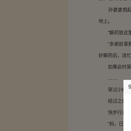
孙婆婆抱起吴
地上。
“解药放这里
“多谢前辈赐
好解药后，连
如果此时吴明
……
穿过小树林，
经过之前一番
快步行走间，
“妈，已经没