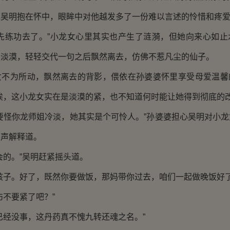
过吴明抱在怀中，眼眸中对他越发多了一份难以言述的怜惜和疼
练功去了。”小龙女心里其实也产生了涟漪，但她向来心如止
的淡漠，轻轻交代一句之后飘然离去，仿佛不惹凡尘的仙子。
为所动，飘然离去的背影，偎依在孙婆婆怀里享受母爱温馨
唉，这小龙女实在是淡漠的紧，也不知道何时能让她得到彻底的改
怪你龙师姐冷淡，她其实是个可怜人。”孙婆婆担心吴明对小龙
柔声解释道。
的。”吴明赶紧摇头道。
子。好了，既然你要做饭，那妈带你过去，咱们一起做晚饭好了
不要紧了吧？”
经没事，这丹药真不愧九转还魂之名。”