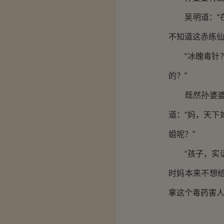
吴明道：“在
不知道这赤练仙
“冰魄毒针？
的？”
既然孙婆婆问
道：“妈，天
姐呢？”
“孩子，实话
时妈本来不想
拿这个毒药害人