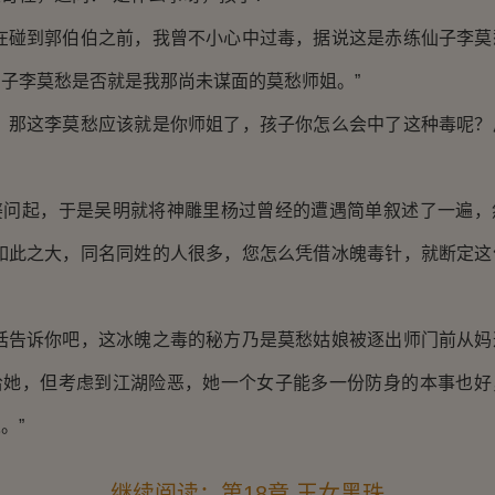
碰到郭伯伯之前，我曾不小心中过毒，据说这是赤练仙子李莫
子李莫愁是否就是我那尚未谋面的莫愁师姐。”
那这李莫愁应该就是你师姐了，孩子你怎么会中了这种毒呢？
起，于是吴明就将神雕里杨过曾经的遭遇简单叙述了一遍，
下如此之大，同名同姓的人很多，您怎么凭借冰魄毒针，就断定这
告诉你吧，这冰魄之毒的秘方乃是莫愁姑娘被逐出师门前从妈
给她，但考虑到江湖险恶，她一个女子能多一份防身的本事也好
。”
继续阅读：第18章 玉女黑珠