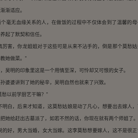
才渐渐适应。
毫无血缘关系的人，在做饭的过程中不仅体会到了温馨的母
培养起了默契和信任。
厉害，你龙姐姐对于这些可是从来不沾手的，倒是那个莫愁姑
教她做菜。”
吴明的印象里这是一个用情至深，可怜却又可恨的女子。
婆婆讲到了她的秘辛，吴明自然也就来了兴致。
愁以前学厨艺干嘛？”
明白，后来才知道，这莫愁姑娘是动了凡心，想要出去嫁人，
把她给赶出古墓派了，如若不然的话，你现在就有两个师姐了。
的好，男大当婚，女大当嫁。这李莫愁想要嫁人，这不是很正