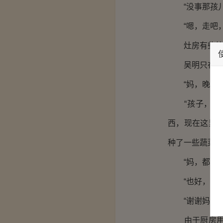
“没事那孩儿
“嗯，走吧，
灶房有些简陋
吴明只在电视
“妈，晚上都
“孩子，说来
西，现在这里
种了一些蔬菜，
“妈，都这么
“也好，那就
“谢谢妈，那
由于厨房用具