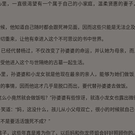
，一直很渴望有一个属于自己的小家庭，温柔贤惠的妻子
，他知道自己随时都会跟死神见面，因而这些只能是无法企及
重来，让他有幸进入这个不可思议的书中世界。
经代替杨过，不仅改变了孙婆婆的命运，并认她为母亲，而
接受他进入这个与世隔绝的古墓一起生活。
，孙婆婆和小龙女就是他现在最亲的亲人，能够为她们做饭
义的事情，因而他这才几乎是脱口而出，要代替孙婆婆去做饭。
么小竟然就会做饭啦？”孙婆婆有些惊讶，就连小龙女也露出微
道：“妈，这没什么，孩儿从小父母双亡，很小的时候就自己
不是要活活饿死不成？”
子，这些年真是难为你了，以后妈和你龙师姐会好好照顾你的。