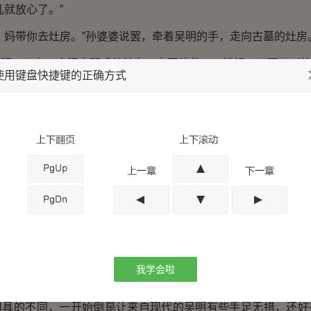
就放心了。”
妈带你去灶房。”孙婆婆说罢，牵着吴明的手，走向古墓的灶房
，只有一个泥土砌成的灶台，上面放着一口铁锅，下面可以烧
使用键盘快捷键的正确方式
上看到过这种简陋的灶台，心里倒还真有些新奇。
有些什么食材？”
倒是让你见笑，我和你龙姐姐一直住在古墓，常常是几个月
也就只有一些留存的干货和一些野味腊肉之类的了。哦，对了，
我这就出去摘一点回来。”
晚了，有这些应该也足够，您就别出去了。”
由你来掌厨，妈帮你烧火。”
我学会啦
我们开始吧。”感受到孙婆婆对自己的信任和溺爱，吴明心里特
的不同，一开始倒是让来自现代的吴明有些手足无措，还好