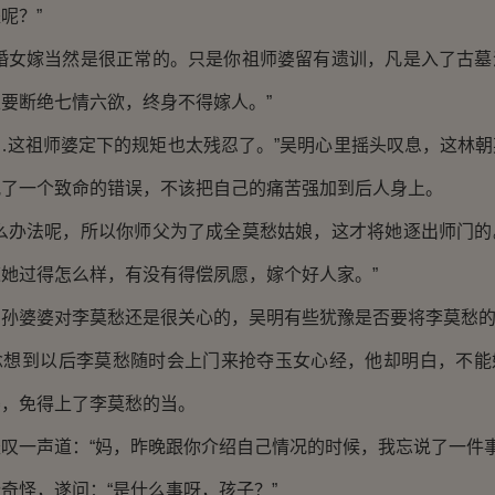
呢？”
女嫁当然是很正常的。只是你祖师婆留有遗训，凡是入了古墓
要断绝七情六欲，终身不得嫁人。”
这祖师婆定下的规矩也太残忍了。”吴明心里摇头叹息，这林朝
犯了一个致命的错误，不该把自己的痛苦强加到后人身上。
办法呢，所以你师父为了成全莫愁姑娘，这才将她逐出师门的
她过得怎么样，有没有得偿夙愿，嫁个好人家。”
婆婆对李莫愁还是很关心的，吴明有些犹豫是否要将李莫愁的
到以后李莫愁随时会上门来抢夺玉女心经，他却明白，不能
婆，免得上了李莫愁的当。
一声道：“妈，昨晚跟你介绍自己情况的时候，我忘说了一件事
怪，遂问：“是什么事呀，孩子？”