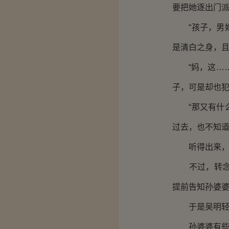
要把她逐出门派
“孩子，男婚
是清白之身，且
“妈，这……
子，可是却也
“那又有什么
过去，也不知道
听得出来，孙
不过，转念想
提前告知孙婆
于是吴明轻叹
孙婆婆有些奇