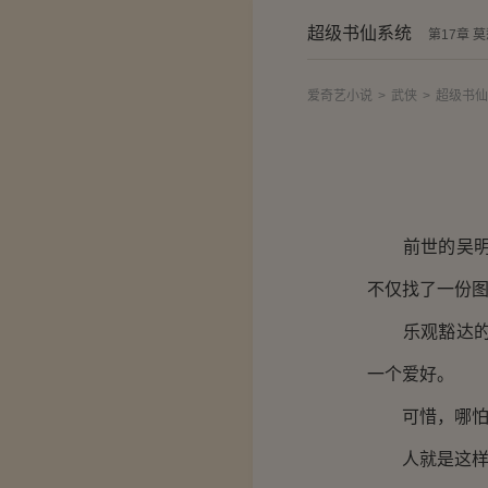
超级书仙系统
第17章 
爱奇艺小说
>
武侠
>
超级书仙
前世的吴明是
不仅找了一份
乐观豁达的生
一个爱好。
可惜，哪怕他
人就是这样，