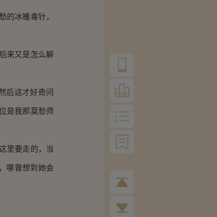
愁的冰魄毒针，
后来又是怎么解
然后这才好奇问
位是我那莫愁师
这里要走的，当
，哪曾想到她会