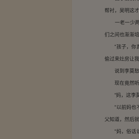
帮衬，吴明这
一老一少两个
们之间也渐渐
“孩子，你真
偷过来灶房让我
说到李莫愁，
现在竟然听孙
“妈，这李莫
“以前妈也不
父知道，然后就
“妈，俗话说