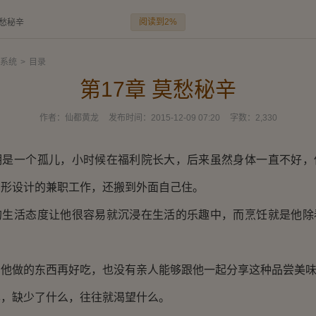
阅读到2%
莫愁秘辛
系统
>
目录
第17章 莫愁秘辛
作者：
仙都黄龙
发布时间：
2015-12-09 07:20
字数：
2,330
一个孤儿，小时候在福利院长大，后来虽然身体一直不好，
图形设计的兼职工作，还搬到外面自己住。
活态度让他很容易就沉浸在生活的乐趣中，而烹饪就是他除
做的东西再好吃，也没有亲人能够跟他一起分享这种品尝美味
缺少了什么，往往就渴望什么。