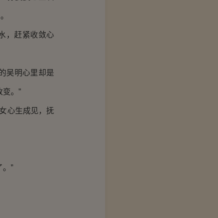
爱。
水，赶紧收敛心
的吴明心里却是
变。”
女心生成见，抚
。”