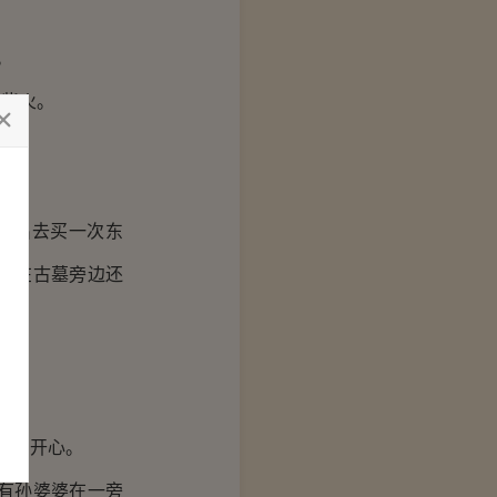
。
柴火。
才出去买一次东
妈在古墓旁边还
别的开心。
有孙婆婆在一旁