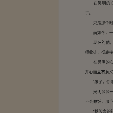
在吴明的心里
子。
只是那个时候
而如今，一切
现在的他，已
师收徒，彻底
在吴明的心里
开心而且有意
“孩子，你这
吴明淡淡一笑
不会做饭，那岂
“我苦命的孩