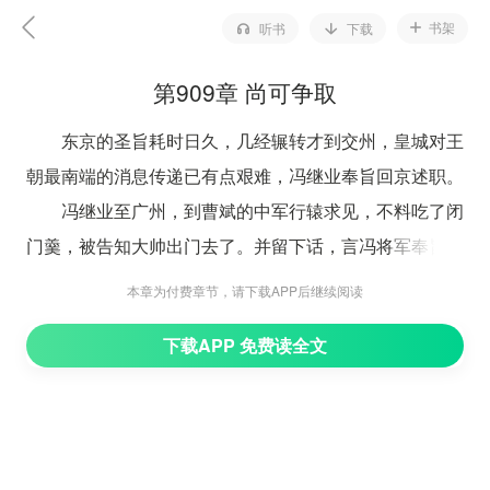
书架
听书
下载
第909章 尚可争取
东京的圣旨耗时日久，几经辗转才到交州，皇城对王
朝最南端的消息传递已有点艰难，冯继业奉旨回京述职。
冯继业至广州，到曹斌的中军行辕求见，不料吃了闭
门羹，被告知大帅出门去了。并留下话，言冯将军奉旨述
职，应尽快赶往东京，不要在途中无故逗留。
本章为付费章节，请下载APP后继续阅读
既然留了话，便知道冯继业回来，这是故意不见！
下载APP 免费读全文
冯继业心下沮丧，刚出得