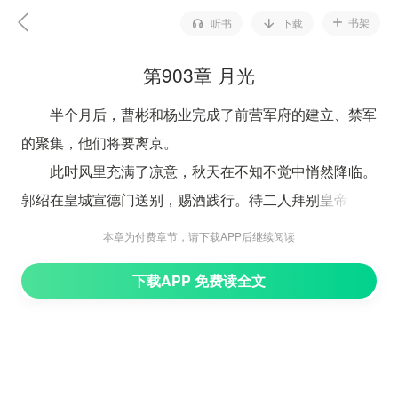
书架
听书
下载
第903章 月光
半个月后，曹彬和杨业完成了前营军府的建立、禁军
的聚集，他们将要离京。
此时风里充满了凉意，秋天在不知不觉中悄然降临。
郭绍在皇城宣德门送别，赐酒践行。待二人拜别皇帝，他
们将奔赴两个不同的方向；杨业向西，曹彬向南。
本章为付费章节，请下载APP后继续阅读
郭绍站在城头，望着城下的战马远离。每天颇有规律
下载APP 免费读全文
地在庙堂和后宫中生活，早习惯了，忽然有点羡慕他们的