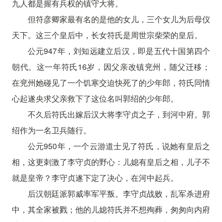
九人都是握有兵权的镇守大将。
但符彦卿家最有名的是他的女儿，三个女儿为后母仪
天下。这三个皇后中，长女符氏是周世宗柴荣的皇后。
公元947年，刘知远建立后汉，即是五代十国第四个
朝代。这一年符氏16岁，因父亲改镇兖州，随父迁移；
在兖州她碰见了一个饥寒交迫快死了的少年郎，符氏同情
心起遂央求父亲救下了这位名叫郭绍的少年郎。
不久后符氏出嫁后汉大将李守贞之子，到河中府。郭
绍作为一名卫兵随行。
公元950年，一个云游道士见了符氏，说她有皇后之
相，这更刺激了李守贞的野心：儿媳有皇后之相，儿子不
就是皇帝？李守贞遂下定了决心，在河中起兵。
后汉朝廷派郭威率军平叛。李守贞战败，乱军杀进府
中，其全家被戮；他的儿媳符氏并不想殉葬，匆匆向内府