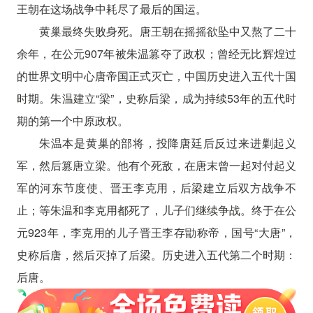
王朝在这场战争中耗尽了最后的国运。
黄巢最终失败身死。唐王朝在摇摇欲坠中又熬了二十
余年，在公元907年被朱温篡夺了政权；曾经无比辉煌过
的世界文明中心唐帝国正式灭亡，中国历史进入五代十国
时期。朱温建立“梁”，史称后梁，成为持续53年的五代时
期的第一个中原政权。
朱温本是黄巢的部将，投降唐廷后反过来进剿起义
军，然后篡唐立梁。他有个死敌，在唐末曾一起对付起义
军的河东节度使、晋王李克用，后梁建立后双方战争不
止；等朱温和李克用都死了，儿子们继续争战。终于在公
元923年，李克用的儿子晋王李存勖称帝，国号“大唐”，
史称后唐，然后灭掉了后梁。历史进入五代第二个时期：
后唐。