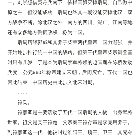
一。刘崇想借契丹兵南下，依样画瓢灭掉后周、自己做中
原之主，但没能成功；后周也终其一朝没能灭掉北汉，双
方战争不断。除北汉之外，南方的四川、湖广、江南等地
还有众多地方割据政权，称为十国。
后周历经郭威和其养子柴荣两代皇帝，国力渐强，并
开始逐步推行统一中国的战略。但第三代皇帝柴宗训登基
时只有几岁，于是本为后周禁军将领的赵匡胤在陈桥发动
兵变，公元960年称帝建立宋朝，后周灭亡。五代十国也
因此结束，中国历史由此步入北宋时期。
……
符氏。
符彦卿是主要活动于五代十国后期的人物，出身武将
世家。祖父是吴王符楚，父亲秦王符存审是李克用养子。
到符彦卿这一代，他被封过淮阳王、魏王、卫王，其兄弟