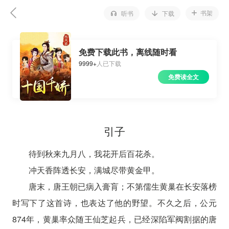
书架
听书
下载
免费下载此书，离线随时看
9999+
人已下载
免费读全文
引子
待到秋来九月八，我花开后百花杀。
冲天香阵透长安，满城尽带黄金甲。
唐末，唐王朝已病入膏肓；不第儒生黄巢在长安落榜
时写下了这首诗，也表达了他的野望。不久之后，公元
874年，黄巢率众随王仙芝起兵，已经深陷军阀割据的唐