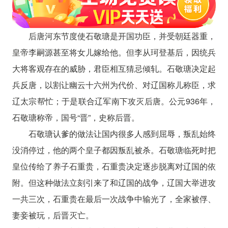
后唐河东节度使石敬瑭是开国功臣，并受朝廷器重，
皇帝李嗣源甚至将女儿嫁给他。但李从珂登基后，因统兵
大将客观存在的威胁，君臣相互猜忌倾轧。石敬瑭决定起
兵反唐，以割让幽云十六州为代价、对辽国称儿称臣，求
辽太宗帮忙；于是联合辽军南下攻灭后唐。公元936年，
石敬瑭称帝，国号“晋”，史称后晋。
石敬瑭认爹的做法让国内很多人感到屈辱，叛乱始终
没消停过，他的两个皇子都因叛乱被杀。石敬瑭临死时把
皇位传给了养子石重贵，石重贵决定逐步脱离对辽国的依
附。但这种做法立刻引来了和辽国的战争，辽国大举进攻
一共三次，石重贵在最后一次战争中输光了，全家被俘、
妻妾被玩，后晋灭亡。