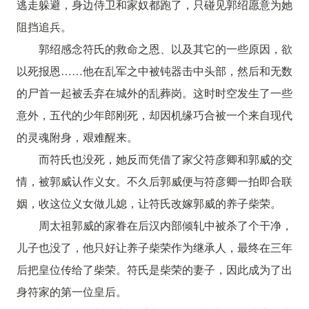
逃走躲避，身边侍卫和家奴都跑了，只碰见郭绍愿意为她
阻挡追兵。
郭绍感念符氏的救命之恩、以及其它的一些原因，欲
以死报恩……他在乱军之中被钝器击中头部，然后和无数
的尸首一起被丢弃在城外的乱葬岗。这时时空发生了一些
意外，五代的少年郎刚死，却因机缘巧合被一个来自现代
的灵魂附身，艰难醒来。
而符氏也没死，她反而凭借了家父符彦卿和郭威的交
情，被郭威认作义女。不久后郭威便与符彦卿一拍即合联
姻，收这位义女做儿媳，让符氏改嫁郭威的养子柴荣。
周太祖郭威的家眷在后汉内部倾轧中被杀了个干净，
儿子也没了，他只好让养子柴荣作为继承人，最终在三年
后把皇位传给了柴荣。符氏是柴荣的妻子，因此成为了出
身符家的第一位皇后。