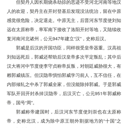
但契丹人因长期烧杀劫掠的恶迹不受河北河南等地汉
人的欢迎，契丹主在开封登基后发现没法统治，留在中原
感觉很危险，决定退走。中原无主，后晋河东节度使刘知
远在太原称帝，率军南下接收了洛阳开封等地，又陆续收
复河南河北诸州，公元947年建立“汉”，史称后汉。
郭威是后汉的开国功臣，同样很受皇帝器重。汉高祖
刘知远死后，郭威还帮助后汉皇帝多次平定叛乱；其中后
汉大将河中节度使李守贞称帝反叛，对朝廷威胁很大，有
赖郭威镇压。但汉隐帝惧怕郭威学习前人，互不信任，在
内部倾轧之中杀了郭威全家，但没能除掉郭威。于是郭威
军队开回开封杀掉汉隐帝，后汉灭亡，公元951年郭威称
帝，国号“周”。
郭威称帝建国时，后汉河东节度使刘崇也在太原称
帝，史称北汉，成为除中原王朝外割据地方的“十国”之