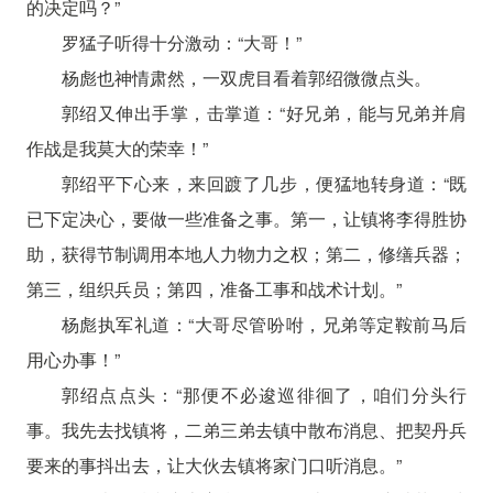
的决定吗？”
罗猛子听得十分激动：“大哥！”
杨彪也神情肃然，一双虎目看着郭绍微微点头。
郭绍又伸出手掌，击掌道：“好兄弟，能与兄弟并肩
作战是我莫大的荣幸！”
郭绍平下心来，来回踱了几步，便猛地转身道：“既
已下定决心，要做一些准备之事。第一，让镇将李得胜协
助，获得节制调用本地人力物力之权；第二，修缮兵器；
第三，组织兵员；第四，准备工事和战术计划。”
杨彪执军礼道：“大哥尽管吩咐，兄弟等定鞍前马后
用心办事！”
郭绍点点头：“那便不必逡巡徘徊了，咱们分头行
事。我先去找镇将，二弟三弟去镇中散布消息、把契丹兵
要来的事抖出去，让大伙去镇将家门口听消息。”