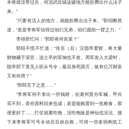
本将就没带过兵，何况武讫镇这破地方能折腾出什么法子
来。”
“只要有活人的地方，就能折腾出法子来。”郭绍断然
道，“若是李将军信得过咱们兄弟，咱们愿助一臂之力。”
李得胜忙问：“郭郎有何良策？”
郭绍不慌不忙道：“传言（后）汉隐帝爱财，将大量
财物藏于深宫，连士卒的军饷也不发。周军攻入大梁时，
隐帝部下竟无人听从号令，最后身死国灭，纵有亿万财富
又有何用？”
“郭郎言下之意……”
“李将军何不拿出一些钱财，在潞州置办军械，甲兵
买不到，弄些原料回来也成；若是能购置到一批粮食，那
便更好了……打仗就要吃饱，没吃饱纵是神仙也没法。接
下来李将军可号令动员百姓自救，可得一些老弱构筑工