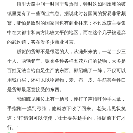
镇里大路中间一时间非常热闹，顿时这如同废墟的破
镇里竟有了一些商业气息。据说此时各国间的贸易非常频
繁，哪怕是敌对的国家间也有商业往来；不过应该主要集
中在大都市和南方比较太平的地区，而在这个几乎被遗弃
的武讫镇，实在没多少商业可言。
贩货的货郎不是很远的人，从潞州来的，一老二少三
个人、两辆驴车。贩卖各种各样五花八门的货物，大多是
百姓无法自给自足生产的东西。郭绍瞧了一阵，不仅可以
用钱币买，还可以以物易物，麦、布、皮、牛筋甚至牲口
是货郎最愿意接受的东西。
郭绍瞧见摊位上有一柄弓，便打了声招呼伸手去拿，
手指刚一摸到弓弦，他就放下收了回来。老头儿见状笑
道：“打猎倒可以使使，壮士要买趁手的，得提前下订才
行。”