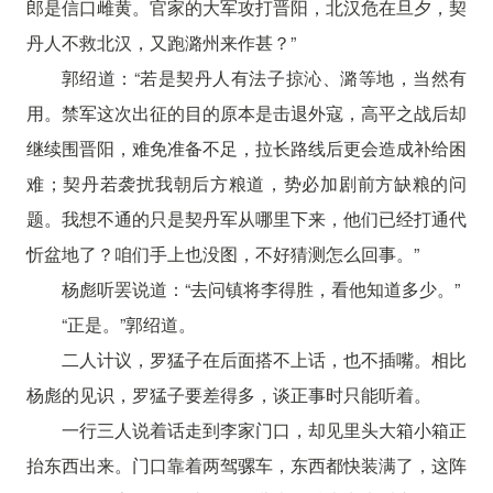
郎是信口雌黄。官家的大军攻打晋阳，北汉危在旦夕，契
丹人不救北汉，又跑潞州来作甚？”
郭绍道：“若是契丹人有法子掠沁、潞等地，当然有
用。禁军这次出征的目的原本是击退外寇，高平之战后却
继续围晋阳，难免准备不足，拉长路线后更会造成补给困
难；契丹若袭扰我朝后方粮道，势必加剧前方缺粮的问
题。我想不通的只是契丹军从哪里下来，他们已经打通代
忻盆地了？咱们手上也没图，不好猜测怎么回事。”
杨彪听罢说道：“去问镇将李得胜，看他知道多少。”
“正是。”郭绍道。
二人计议，罗猛子在后面搭不上话，也不插嘴。相比
杨彪的见识，罗猛子要差得多，谈正事时只能听着。
一行三人说着话走到李家门口，却见里头大箱小箱正
抬东西出来。门口靠着两驾骡车，东西都快装满了，这阵