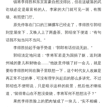
镇将李得胜和东京富豪自然没得比，但在这破落的武
讫镇必定是最富裕的人。李家的大门就可见一斑，有围
墙、有照壁门厅。
原先停靠在门口的三辆骡车已经走了，李得胜引郭绍
到堂屋坐下，又唤人上了两盏茶。郭绍坐下便道：“有句
话我不知当问不当问。”
李得胜抬起手做手势道：“郭郎有话但说无妨。”
郭绍淡定地问道：“李将军若是为国捐了躯，送到潞
州城的妻儿和财物会……”他故意停顿了好一会儿，就是
要给李得胜时间在脑子里联想一下，这个时代女人改嫁是
再正常不过的事，可没有理学兴起后的那么多讲究。不过
郭绍也不便明说，只是暗示这样的前景，然后他才继续
道，“留得青山在不愁没柴烧，李将军何不想想法子？”
果然李得胜脸上的肥肉皱成了一块儿，“实不相瞒，