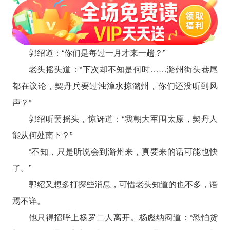
郭绍道：“你们是每过一月才来一趟？”
老头摇头道：“下次却不知是何时……潞州街头巷尾
都在议论，契丹兵要过浊漳水掠潞州，你们还没听到风
声？”
郭绍听罢摇头，惊讶道：“我朝大军围太原，契丹人
能从何处南下？”
“不知，只是听说会到潞州来，真要来的话可能也快
了。”
郭绍又想多打探些消息，可惜老头知道的也不多，语
焉不详。
他只得招呼上杨罗二人离开。杨彪纳闷道：“恐怕货