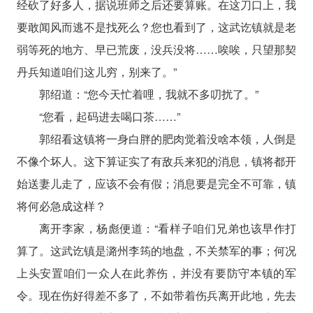
经砍了好多人，据说班师之后还要算账。在这刀口上，我
要敢闻风而逃不是找死么？您也看到了，这武讫镇就是老
弱等死的地方、早已荒废，没兵没将……唉唉，只望那契
丹兵知道咱们这儿穷，别来了。”
郭绍道：“您今天忙着哩，我就不多叨扰了。”
“您看，起码进去喝口茶……”
郭绍看这镇将一身白胖的肥肉觉着没啥本领，人倒是
不像个坏人。这下算证实了有敌兵来犯的消息，镇将都开
始送妻儿走了，应该不会有假；消息要是完全不可靠，镇
将何必急成这样？
离开李家，杨彪便道：“看样子咱们兄弟也该早作打
算了。这武讫镇是潞州李筠的地盘，不关禁军的事；何况
上头安置咱们一众人在此养伤，并没有要防守本镇的军
令。现在伤好得差不多了，不如带着伤兵离开此地，先去