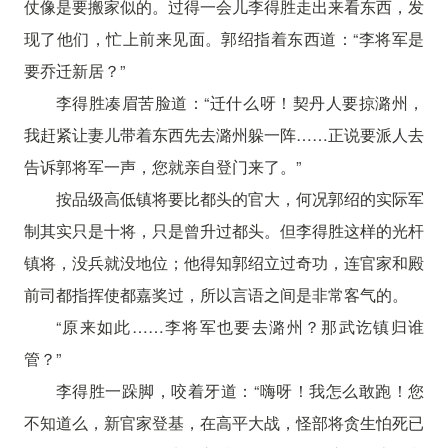
仗像是要搬家似的。过得一会儿李得胜走出来看东西，发
现了他们，忙上前来见面。郭绍指着东西道：“李将军是
要乔迁新居？”
李得胜凑眉苦脸道：“迁什么呀！契丹人要掠潞州，
我赶紧让妻儿带着东西先去潞州躲一阵……正说要派人去
告诉郭将军一声，您就亲自登门来了。”
按品级高低镇将要比都头的官大，何况郭绍的实际军
制其实只是十将，只是曾升过都头。但李得胜这样的光杆
镇将，没兵就没地位；他得知郭绍立过奇功，连官家和殿
前司都指挥使都嘉奖过，所以言语之间是非常客气的。
“原来如此……李将军也要去潞州？那武讫镇归谁
管？”
李得胜一跺脚，咬着牙道：“嗨呀！我怎么敢跑！您
不知道么，新官家登基，在高平大战，怪部将贪生怕死已