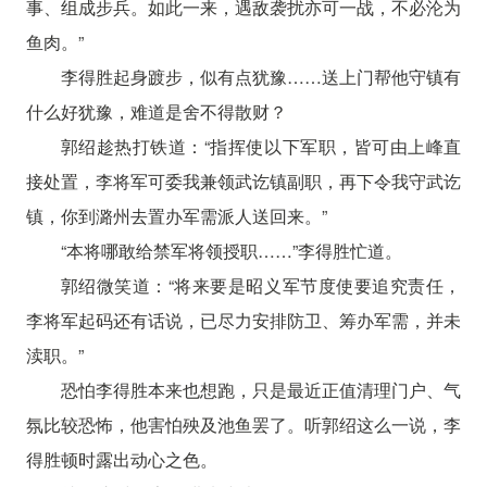
事、组成步兵。如此一来，遇敌袭扰亦可一战，不必沦为
鱼肉。”
李得胜起身踱步，似有点犹豫……送上门帮他守镇有
什么好犹豫，难道是舍不得散财？
郭绍趁热打铁道：“指挥使以下军职，皆可由上峰直
接处置，李将军可委我兼领武讫镇副职，再下令我守武讫
镇，你到潞州去置办军需派人送回来。”
“本将哪敢给禁军将领授职……”李得胜忙道。
郭绍微笑道：“将来要是昭义军节度使要追究责任，
李将军起码还有话说，已尽力安排防卫、筹办军需，并未
渎职。”
恐怕李得胜本来也想跑，只是最近正值清理门户、气
氛比较恐怖，他害怕殃及池鱼罢了。听郭绍这么一说，李
得胜顿时露出动心之色。