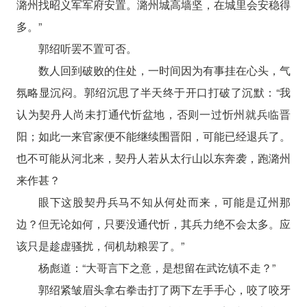
潞州找昭义军军府安置。潞州城高墙坚，在城里会安稳得
多。”
郭绍听罢不置可否。
数人回到破败的住处，一时间因为有事挂在心头，气
氛略显沉闷。郭绍沉思了半天终于开口打破了沉默：“我
认为契丹人尚未打通代忻盆地，否则一过忻州就兵临晋
阳；如此一来官家便不能继续围晋阳，可能已经退兵了。
也不可能从河北来，契丹人若从太行山以东奔袭，跑潞州
来作甚？
眼下这股契丹兵马不知从何处而来，可能是辽州那
边？但无论如何，只要没通代忻，其兵力绝不会太多。应
该只是趁虚骚扰，伺机劫粮罢了。”
杨彪道：“大哥言下之意，是想留在武讫镇不走？”
郭绍紧皱眉头拿右拳击打了两下左手手心，咬了咬牙