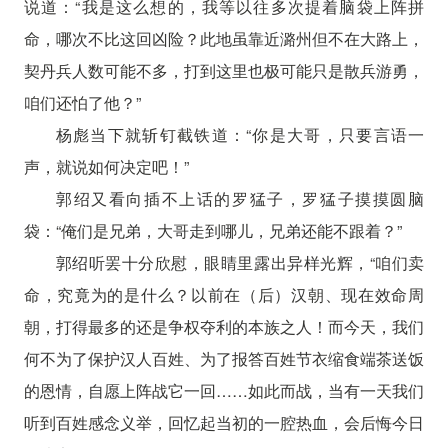
说道：“我是这么想的，我等以往多次提着脑袋上阵拼
命，哪次不比这回凶险？此地虽靠近潞州但不在大路上，
契丹兵人数可能不多，打到这里也极可能只是散兵游勇，
咱们还怕了他？”
杨彪当下就斩钉截铁道：“你是大哥，只要言语一
声，就说如何决定吧！”
郭绍又看向插不上话的罗猛子，罗猛子摸摸圆脑
袋：“俺们是兄弟，大哥走到哪儿，兄弟还能不跟着？”
郭绍听罢十分欣慰，眼睛里露出异样光辉，“咱们卖
命，究竟为的是什么？以前在（后）汉朝、现在效命周
朝，打得最多的还是争权夺利的本族之人！而今天，我们
何不为了保护汉人百姓、为了报答百姓节衣缩食端茶送饭
的恩情，自愿上阵战它一回……如此而战，当有一天我们
听到百姓感念义举，回忆起当初的一腔热血，会后悔今日