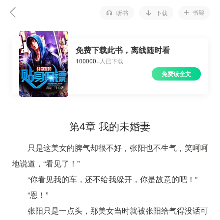
书架
听书
下载
免费下载此书，离线随时看
100000+
人已下载
免费读全文
第4章 我的未婚妻
只是这美女的脾气却很不好，张阳也不生气，笑呵呵
地说道，“看见了！”
“你看见我的车，还不给我躲开，你是故意的吧！”
“恩！”
张阳只是一点头，那美女当时就被张阳给气得没话可