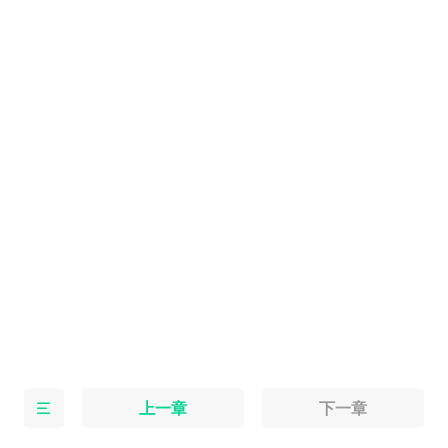
上一章
下一章