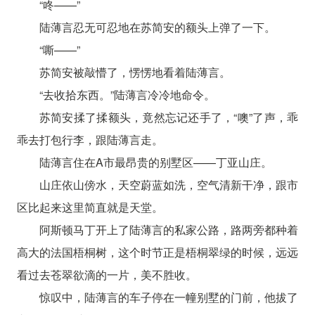
“咚——”
陆薄言忍无可忍地在苏简安的额头上弹了一下。
“嘶——”
苏简安被敲懵了，愣愣地看着陆薄言。
“去收拾东西。”陆薄言冷冷地命令。
苏简安揉了揉额头，竟然忘记还手了，“噢”了声，乖
乖去打包行李，跟陆薄言走。
陆薄言住在A市最昂贵的别墅区——丁亚山庄。
山庄依山傍水，天空蔚蓝如洗，空气清新干净，跟市
区比起来这里简直就是天堂。
阿斯顿马丁开上了陆薄言的私家公路，路两旁都种着
高大的法国梧桐树，这个时节正是梧桐翠绿的时候，远远
看过去苍翠欲滴的一片，美不胜收。
惊叹中，陆薄言的车子停在一幢别墅的门前，他拔了