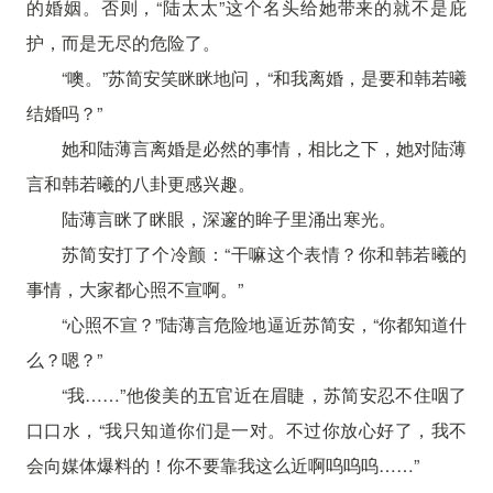
的婚姻。否则，“陆太太”这个名头给她带来的就不是庇
护，而是无尽的危险了。
“噢。”苏简安笑眯眯地问，“和我离婚，是要和韩若曦
结婚吗？”
她和陆薄言离婚是必然的事情，相比之下，她对陆薄
言和韩若曦的八卦更感兴趣。
陆薄言眯了眯眼，深邃的眸子里涌出寒光。
苏简安打了个冷颤：“干嘛这个表情？你和韩若曦的
事情，大家都心照不宣啊。”
“心照不宣？”陆薄言危险地逼近苏简安，“你都知道什
么？嗯？”
“我……”他俊美的五官近在眉睫，苏简安忍不住咽了
口口水，“我只知道你们是一对。不过你放心好了，我不
会向媒体爆料的！你不要靠我这么近啊呜呜呜……”