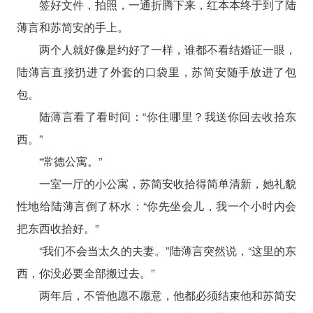
签好文件，拍照，一通折腾下来，红本本终于到了陆
薄言和苏简安的手上。
两个人就好像是约好了一样，谁都不看结婚证一眼，
陆薄言直接扔进了外套的口袋里，苏简安随手放进了包
包。
陆薄言看了看时间：“你住哪里？我送你回去收拾东
西。”
“常德公寓。”
一室一厅的小公寓，苏简安收拾得简单清新，她礼貌
性地给陆薄言倒了杯水：“你先坐会儿，我一个小时内会
把东西收拾好。”
“我们不会当太久的夫妻。”陆薄言突然说，“这里的东
西，你没必要全部搬过去。”
两年后，不管他愿不愿意，他都必须结束他和苏简安