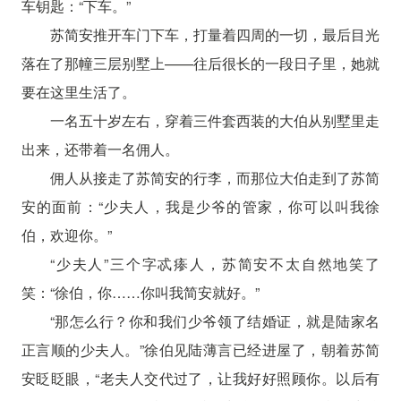
车钥匙：“下车。”
苏简安推开车门下车，打量着四周的一切，最后目光
落在了那幢三层别墅上——往后很长的一段日子里，她就
要在这里生活了。
一名五十岁左右，穿着三件套西装的大伯从别墅里走
出来，还带着一名佣人。
佣人从接走了苏简安的行李，而那位大伯走到了苏简
安的面前：“少夫人，我是少爷的管家，你可以叫我徐
伯，欢迎你。”
“少夫人”三个字忒瘆人，苏简安不太自然地笑了
笑：“徐伯，你……你叫我简安就好。”
“那怎么行？你和我们少爷领了结婚证，就是陆家名
正言顺的少夫人。”徐伯见陆薄言已经进屋了，朝着苏简
安眨眨眼，“老夫人交代过了，让我好好照顾你。以后有