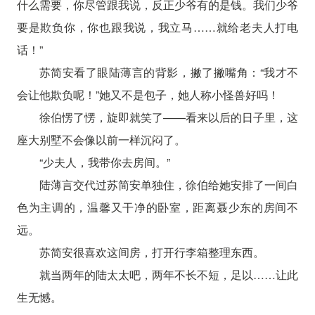
什么需要，你尽管跟我说，反正少爷有的是钱。我们少爷
要是欺负你，你也跟我说，我立马……就给老夫人打电
话！”
苏简安看了眼陆薄言的背影，撇了撇嘴角：“我才不
会让他欺负呢！”她又不是包子，她人称小怪兽好吗！
徐伯愣了愣，旋即就笑了——看来以后的日子里，这
座大别墅不会像以前一样沉闷了。
“少夫人，我带你去房间。”
陆薄言交代过苏简安单独住，徐伯给她安排了一间白
色为主调的，温馨又干净的卧室，距离聂少东的房间不
远。
苏简安很喜欢这间房，打开行李箱整理东西。
就当两年的陆太太吧，两年不长不短，足以……让此
生无憾。