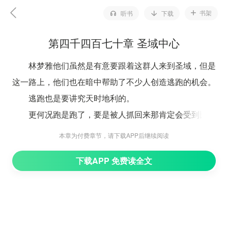
书架
听书
下载
第四千四百七十章 圣域中心
林梦雅他们虽然是有意要跟着这群人来到圣域，但是
这一路上，他们也在暗中帮助了不少人创造逃跑的机会。
逃跑也是要讲究天时地利的。
更何况跑是跑了，要是被人抓回来那肯定会受到比之
前更加残忍的虐待。
本章为付费章节，请下载APP后继续阅读
所以林梦雅他们更多的是扫尾，是给他们创造更多逃
下载APP 免费读全文
跑的时间，干扰那群人搜寻的方向。
即便如此,这段时间以他们这里也没少多少人