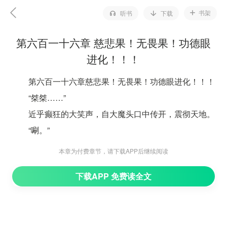
书架
听书
下载
第六百一十六章 慈悲果！无畏果！功德眼
进化！！！
第六百一十六章慈悲果！无畏果！功德眼进化！！！
“桀桀……”
近乎癫狂的大笑声，自大魔头口中传开，震彻天地。
“唰。”
右手一挥。
本章为付费章节，请下载APP后继续阅读
被悬挂在镰刃上的杜仲的身体，顿时被重重地甩开，
下载APP 免费读全文
朝着地面坠落而下。
此刻。
“花……”