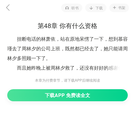
书架
听书
下载
第48章 你有什么资格
挂断电话的林萧依，站在原地呆愣了一下，想到慕容
瑾去了周林夕的公司上班，既然都已经去了，她只能请周
林夕多照顾一下了。
而且她昨晚上被周林夕救了，还没有好好的感谢他，
其实心底还是有些抱歉的。
本章为付费章节，请下载APP后继续阅读
于是想起上次和邱旻昊去参加李俊奇生日的时候，周
下载APP 免费读全文
林夕给她一张名片，上面有他的电话号码，翻了一会才找
了出来。
拿着名片久