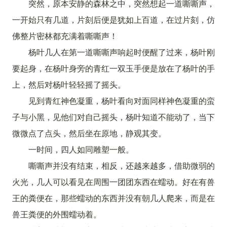
突然，原本安静的森林之中，突然想起一道嘶嘶声，
一开始只有几道，片刻后便是犹如上百道，在过片刻，仿
佛整片密林都充满着嘶嘶声！
杨叶几人在第一道嘶嘶声响起时便醒了过来，杨叶刚
要起身，在杨叶身旁的青红一双玉手便是放在了杨叶的手
上，然后对杨叶轻轻摇了摇头。
见到青红神色凝重，杨叶看向对面同样神色凝重的蛮
子与小黑，见他们对自己摇头，杨叶知道不能动了，当下
微微点了点头，然后坐在原地，静观其变。
一时间，四人如同雕塑一般。
嘶嘶声并没有结束，相反，还越来越多，借助微弱的
火光，几人可以看见在周围一团团东西在蠕动。好在有兽
王的粪便在，那些蠕动的东西并没有朝几人爬来，而是在
兽王粪便的外围蠕动着。