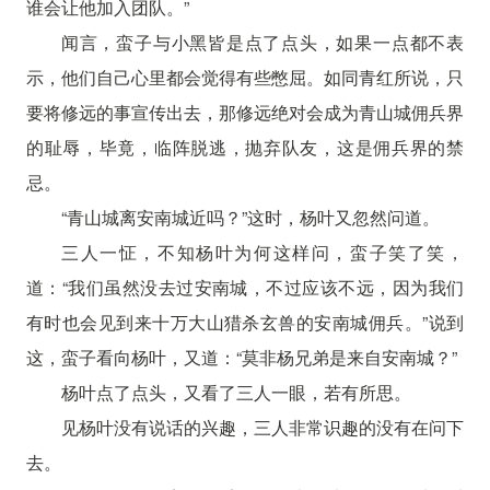
谁会让他加入团队。”
闻言，蛮子与小黑皆是点了点头，如果一点都不表
示，他们自己心里都会觉得有些憋屈。如同青红所说，只
要将修远的事宣传出去，那修远绝对会成为青山城佣兵界
的耻辱，毕竟，临阵脱逃，抛弃队友，这是佣兵界的禁
忌。
“青山城离安南城近吗？”这时，杨叶又忽然问道。
三人一怔，不知杨叶为何这样问，蛮子笑了笑，
道：“我们虽然没去过安南城，不过应该不远，因为我们
有时也会见到来十万大山猎杀玄兽的安南城佣兵。”说到
这，蛮子看向杨叶，又道：“莫非杨兄弟是来自安南城？”
杨叶点了点头，又看了三人一眼，若有所思。
见杨叶没有说话的兴趣，三人非常识趣的没有在问下
去。