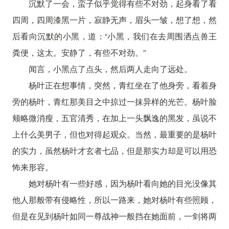
沉默了一会，蛮子似乎觉得有些不对劲，起身看了看
四周，四周漆黑一片，寂静无声，眉头一皱，想了想，然
后看向沉默的小黑，道：“小黑，我们在去周围洒点兽王
粪便，这太。安静了，有些不对劲。”
闻言，小黑点了点头，然后两人走向了远处。
杨叶正在想事情，突然，青红坐在了他身旁，看着身
旁的杨叶，青红那美目之中掠过一抹异样的光芒。杨叶脸
颊略微消瘦，五官清秀，在加上一头飘逸的黑发，虽说不
上什么美男子，但也对得起观众。当然，最重要的是杨叶
的实力，虽然杨叶才玄者七品，但是那实力却是可以用恐
怖来形容。
她对杨叶有一些好感，因为杨叶看向她的目光没像其
他人那般带有侵略性，所以一路来，她对杨叶有些照顾，
但是在见到杨叶如同一尊战神一般挡在她面前，一剑将两