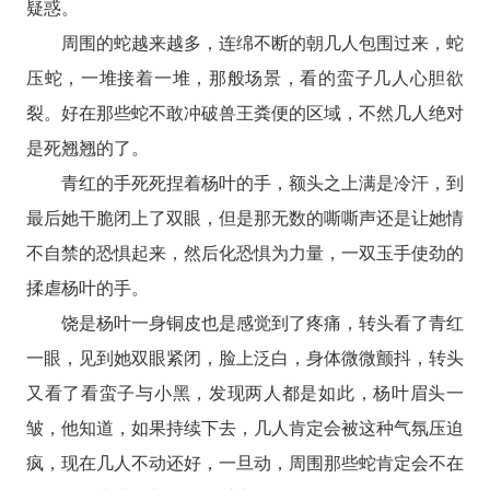
疑惑。
周围的蛇越来越多，连绵不断的朝几人包围过来，蛇
压蛇，一堆接着一堆，那般场景，看的蛮子几人心胆欲
裂。好在那些蛇不敢冲破兽王粪便的区域，不然几人绝对
是死翘翘的了。
青红的手死死捏着杨叶的手，额头之上满是冷汗，到
最后她干脆闭上了双眼，但是那无数的嘶嘶声还是让她情
不自禁的恐惧起来，然后化恐惧为力量，一双玉手使劲的
揉虐杨叶的手。
饶是杨叶一身铜皮也是感觉到了疼痛，转头看了青红
一眼，见到她双眼紧闭，脸上泛白，身体微微颤抖，转头
又看了看蛮子与小黑，发现两人都是如此，杨叶眉头一
皱，他知道，如果持续下去，几人肯定会被这种气氛压迫
疯，现在几人不动还好，一旦动，周围那些蛇肯定会不在