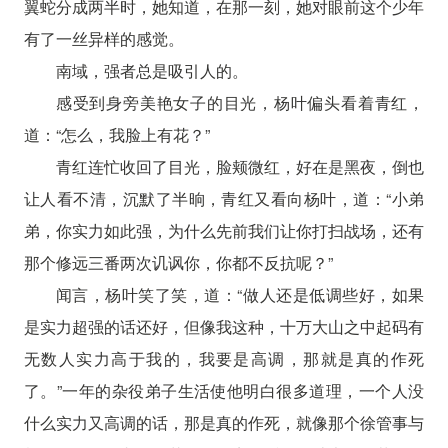
翼蛇分成两半时，她知道，在那一刻，她对眼前这个少年
有了一丝异样的感觉。
南域，强者总是吸引人的。
感受到身旁美艳女子的目光，杨叶偏头看着青红，
道：“怎么，我脸上有花？”
青红连忙收回了目光，脸颊微红，好在是黑夜，倒也
让人看不清，沉默了半晌，青红又看向杨叶，道：“小弟
弟，你实力如此强，为什么先前我们让你打扫战场，还有
那个修远三番两次讥讽你，你都不反抗呢？”
闻言，杨叶笑了笑，道：“做人还是低调些好，如果
是实力超强的话还好，但像我这种，十万大山之中起码有
无数人实力高于我的，我要是高调，那就是真的作死
了。”一年的杂役弟子生活使他明白很多道理，一个人没
什么实力又高调的话，那是真的作死，就像那个徐管事与