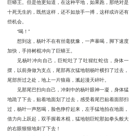
巨蟒王。但是他更知道，在这种平地，如果跑，那绝对是
十死无生的，既然这样，还不如放手一搏，这样或许还有
些机会。
“喝！”
想到这，杨叶不在有丝毫犹豫，一声暴喝，脚下速度
加快，手持树棍冲向了巨蟒王。
见杨叶冲向自己，巨蛇吐了了吐猩红蛇信，身体一
摆，以前身做为支点，尾部再次猛地朝杨叶横扫了过去，
尾部所过之处，地上一片狼藉，溅起漫天碎叶。
见那尾巴扫向自己，冲刺中的杨叶眼神一凝，身体猛
地跪了下去，贴着地面划了过去，感受着尾巴贴着面部扫
过，杨叶一声怒喝，脸色狰狞起来，左手猛地拍在地面，
借力向上跃起，双手握着木棍，猛地朝巨蛇那如拳头般大
的右眼狠狠地刺了下去！