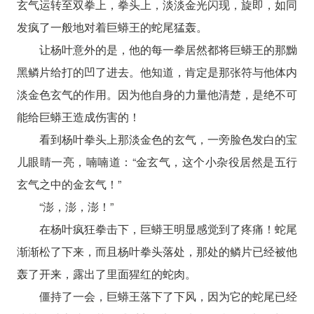
玄气运转至双拳上，拳头上，淡淡金光闪现，旋即，如同
发疯了一般地对着巨蟒王的蛇尾猛轰。
让杨叶意外的是，他的每一拳居然都将巨蟒王的那黝
黑鳞片给打的凹了进去。他知道，肯定是那张符与他体内
淡金色玄气的作用。因为他自身的力量他清楚，是绝不可
能给巨蟒王造成伤害的！
看到杨叶拳头上那淡金色的玄气，一旁脸色发白的宝
儿眼睛一亮，喃喃道：“金玄气，这个小杂役居然是五行
玄气之中的金玄气！”
“澎，澎，澎！”
在杨叶疯狂拳击下，巨蟒王明显感觉到了疼痛！蛇尾
渐渐松了下来，而且杨叶拳头落处，那处的鳞片已经被他
轰了开来，露出了里面猩红的蛇肉。
僵持了一会，巨蟒王落下了下风，因为它的蛇尾已经