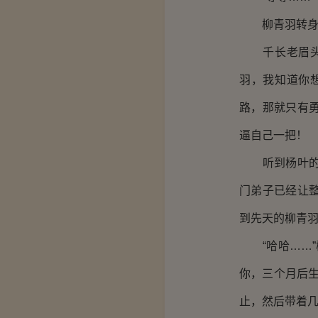
柳青羽转身看
千长老眉头一
羽，我知道你
路，那就只有
逼自己一把！
听到杨叶的话
门弟子已经让
到先天的柳青
“哈哈……”
你，三个月后
止，然后带着