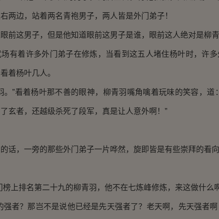
左右两边，站着两名青袍男子，两人皆是外门弟子！
前这男子，但是他知道眼前这男子是谁，眼前这人绝对是柳青
有着许多外门弟子在修炼，当看到这五人堵住杨叶时，许多
的看着杨叶几人。
。”看着杨叶那不善的眼神，柳青羽嘴角噙着玩味的笑容，道：
了玄者，还越级杀死了段军，真是让人意外啊！”
话，一旁的那些外门弟子一片哗然，旋即皆是有些崇拜的看向
榜上排名第二十九的柳青羽，他不在七炼峰修炼，来这做什么啊
强者？那岂不是说他已经是先天强者了？老天啊，先天强者啊