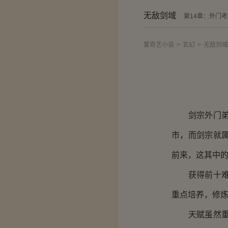
无敌剑域
第14章：外门
爱奇艺小说
>
玄幻
>
无敌剑域
剑宗外门弟子
市，而剑宗就
前来，这其中
获得前十难度
重点培养，修
天赋虽然重要