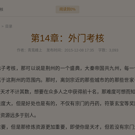
阅读到0%
考核
>
目录
第14章：外门考核
作者：
青鸾峰上
发布时间：
2015-12-08 17:35
字数：
3,093
考核，那可以说是荆州的一个盛典，大秦帝国共九州，每一
属于这荆州的范围内。那时，离剑宗近的那些城市的的那些世家
的天才不计其数，想要在众多人之中获得前十名，那难度可想而
大，但是好处也是有的，不仅有宗门的丹药，符箓玄宝等奖
炼资源远多于别人。
，但是那修炼资源更加重要，即使你是天才，但若没有宗门