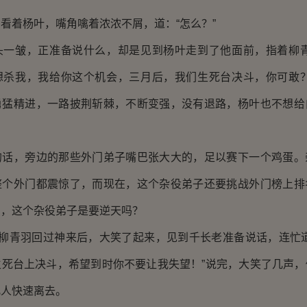
着杨叶，嘴角噙着浓浓不屑，道：“怎么？”
皱，正准备说什么，却是见到杨叶走到了他面前，指着柳青
想杀我，我给你这个机会，三月后，我们生死台决斗，你可敢？
勇猛精进，一路披荆斩棘，不断变强，没有退路，杨叶也不想给
，旁边的那些外门弟子嘴巴张大大的，足以赛下一个鸡蛋。
整个外门都震惊了，而现在，这个杂役弟子还要挑战外门榜上排
羽，这个杂役弟子是要逆天吗？
柳青羽回过神来后，大笑了起来，见到千长老准备说话，连忙道
生死台上决斗，希望到时你不要让我失望！”说完，大笑了几声，
几人快速离去。