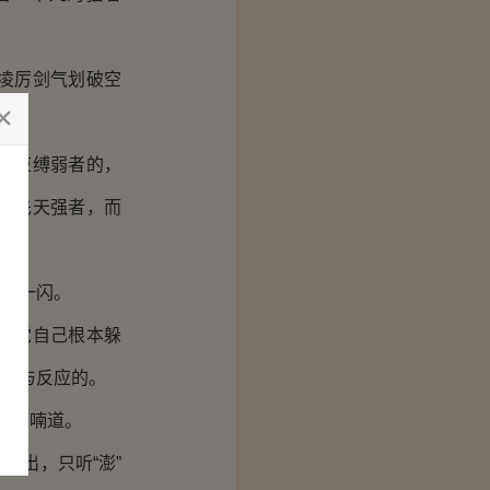
凌厉剑气划破空
是束缚弱者的，
是先天强者，而
光一闪。
感觉自己根本躲
躲避与反应的。
声喃喃道。
出，只听“澎”