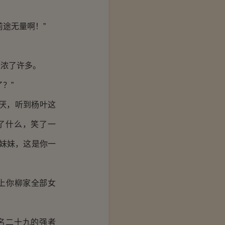
途无量啊！”
浓了许多。
？”
厌，听到杨叶这
了什么，笑了一
妹妹，这是你一
上你柳家全部女
名二十九的强者