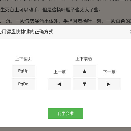
在生死台上可以动手，但是这杨叶胆子也太大了些。
沉，一股气势暴涌出体外，手指对着杨叶一划，一股白色的
使用键盘快捷键的正确方式
的破风声响朝着杨叶激射了过去。
了生死台上外，其它地方不能对宗门弟子出手，但是规则都
他当场杀了杨叶，宗门也不会把他怎么样的。毕竟，他可是已经
杂役弟子。
很快，旁边的外门弟子几乎是看到不到那缕剑气，只是见到白
那一刻，杨叶就感觉到一股气机锁定了自己，在这一刻，他
行破开对方的剑气，然而，那缕剑气太快了，根本不是他现在能
强者的实力吗？”察觉到一股死亡的气息笼罩自己，杨叶心中低
我学会啦
长老突然出现在了杨叶身旁，千长老衣袖一挥，一股劲风吹拂而