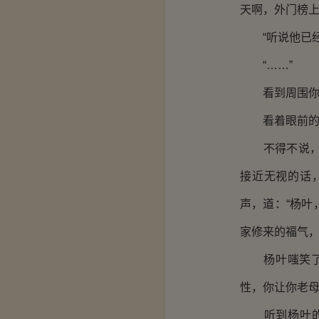
天啊，外门榜上
“听说他已经
“……”
看到周围你些
看着眼前的柳
不得不说，杨
接近无视的话
声，道：“杨
家修来的福气，
杨叶嗤笑了一
性，你让你老母
听到杨叶的话