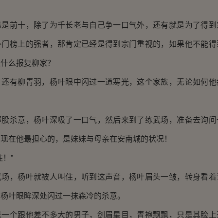
！
前十，除了为千长老与自己争一口气外，还有就是为了得到
外门榜上的强者，那肯定已经是得到宗门重视的，如果他不能得
谈什么报复柳家？
有柳青羽，杨叶眼中闪过一道寒光，这个家族，无论如何他
杀意，杨叶深吸了一口气，然后来到了练武场，准备去询问
。现在他最担心的，是妹妹与母亲在安南城的状况！
！”
，杨叶就被人叫住，听到这声音，杨叶眉头一皱，转身看着
，杨叶眼眸深处闪过一抹森冷的杀意。
个跟他差不多大的男子，剑眉星目，青袍飘飘，只是其脸上