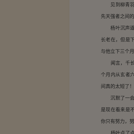
见到柳青羽离
先天强者之间的
杨叶沉声道：
长老在，但是
与他立下三个月
闻言，千长老
个月内从玄者
间真的太短了
沉默了一会，
是现在看来是
你只有努力，努
杨叶点了点头