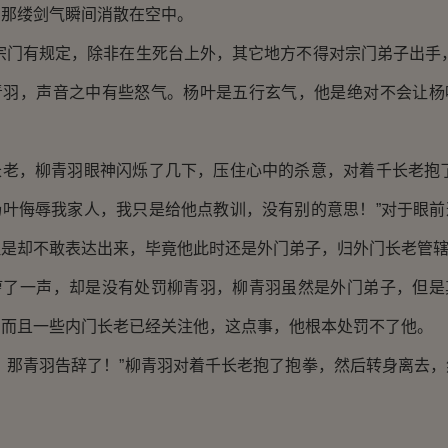
羽那缕剑气瞬间消散在空中。
门有规定，除非在生死台上外，其它地方不得对宗门弟子出手，
青羽，声音之中有些怒气。杨叶是五行玄气，他是绝对不会让杨
，柳青羽眼神闪烁了几下，压住心中的杀意，对着千长老抱了
杨叶侮辱我家人，我只是给他点教训，没有别的意思！”对于眼前
但是却不敢表达出来，毕竟他此时还是外门弟子，归外门长老管
一声，却是没有处罚柳青羽，柳青羽虽然是外门弟子，但是
，而且一些内门长老已经关注他，这点事，他根本处罚不了他。
那青羽告辞了！”柳青羽对着千长老抱了抱拳，然后转身离去，