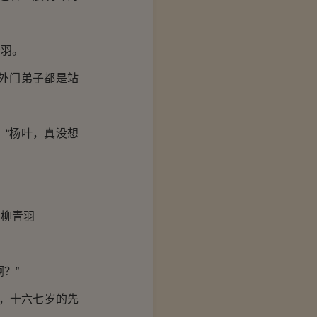
羽。
外门弟子都是站
“杨叶，真没想
柳青羽
？”
，十六七岁的先