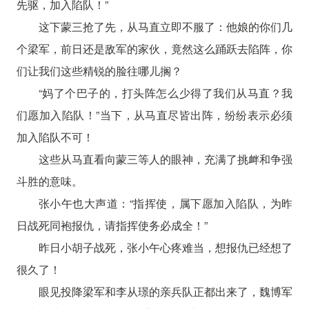
先驱，加入陷队！”
这下蒙三抢了先，从马直立即不服了：他娘的你们几
个梁军，前日还是敌军的家伙，竟然这么踊跃去陷阵，你
们让我们这些精锐的脸往哪儿搁？
“妈了个巴子的，打头阵怎么少得了我们从马直？我
们愿加入陷队！”当下，从马直尽皆出阵，纷纷表示必须
加入陷队不可！
这些从马直看向蒙三等人的眼神，充满了挑衅和争强
斗胜的意味。
张小午也大声道：“指挥使，属下愿加入陷队，为昨
日战死同袍报仇，请指挥使务必成全！”
昨日小胡子战死，张小午心疼难当，想报仇已经想了
很久了！
眼见投降梁军和李从璟的亲兵队正都出来了，魏博军