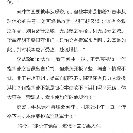
使。”
何冲简直要被李从璟说服，但他本来是抱着打击李从
璟信心的主意，怎可轻易放弃，想了想又道：“其有必救
之军者，则有必守之城，无必救之军者，则无必守之城。
梁军摆明了要固守淇门，只怕会有援军来救啊，若真是如
此，到时我等腹背受敌，处境堪忧。”
李从璟哈哈大笑，看了何冲一眼，不无蔑视道：“何
指挥使之言虽出自兵书，但未免死板了些，与当下情况不
符。晋王在攻卫州，梁军自顾不暇，哪里还有兵力来救援
淇门？何指挥使不就是担心本使攻不下淇门吗？无妨，你
大可在一旁观战，看本使如何破他城池！”
说罢，李从璟不再理会何冲，叫来张小午，道：“传
令下去，本使要挑选陷队军士！”
“得令！”张小午领命，这便下去召集大军。