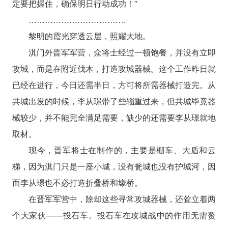
定要把握住，确保明日行动成功！”
………………………………
黎明的霞光穿透云层，照耀大地。
淇门外晋军军营，众将士经过一顿饱餐，并没有立即
攻城，而是在附近伐木，打造攻城器械。这个工作昨日就
已经在进行，今日还需半日，方可将所需器械打造完。从
共城出发的时候，李从璟带了些辎重过来，但共城毕竟器
械较少，并不能完全满足需要，缺少的还需要李从璟就地
取材。
现今，晋军将士在制作的，主要是棚车、大盾和云
梯，因为淇门只是一座小城，没有瓮城也没有护城河，因
而李从璟也不必打造折叠桥和壕桥。
在晋军军营中，除却这些寻常攻城器械，还耸立着两
个大家伙——投石车。投石车在攻城战中的作用无需赘