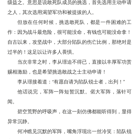
级益之。意思是说敢死队成员的挑选，首先选用主动申请
之人，其次选用渴望军功和被提拔的人。
但放在任何时候，挑选敢死队，都是一件困难的工
作：因为战斗最危险，很可能没命，有钱也可能没命拿！
自古以来，攻坚战中，大部分陷队的伤亡比例，那绝对是
过半的！这足以让许多人畏惧。
当次非常之时，李从璟迫不得已，直接以丰厚军功赏
赐相激励，也是希望挑选敢战之士主动申请！
李从璟接着道：“有愿自请为陷队锐士者，出列！”
他话说完，军阵一阵短暂沉默。偌大军阵，落针可
闻。
碧空荒野的呼吸声，在这一刻仿佛都能听得到，显得
异常沉静。
何冲瞧见沉默的军阵，嘴角浮现出一丝冷笑：陷队锐