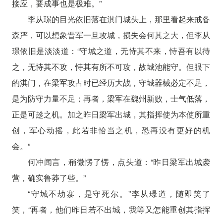
接应，要成事也是极难。”
李从璟的目光依旧落在淇门城头上，那里看起来戒备
森严，可以想象晋军一旦攻城，损失会何其之大，但李从
璟依旧是淡淡道：“守城之道，无恃其不来，恃吾有以待
之，无恃其不攻，恃其有所不可攻，故城池能守。但眼下
的淇门，在梁军攻占时已经历大战，守城器械必定不足，
是为防守力量不足；再者，梁军在魏州新败，士气低落，
正是可趁之机。加之昨日梁军出城，其指挥使为本使所重
创，军心动摇，此若非恰当之机，恐再没有更好的机
会。”
何冲闻言，稍微愣了愣，点头道：“昨日梁军出城袭
营，确实鲁莽了些。”
“守城不劫寨，是守死尔。”李从璟道，随即笑了
笑，“再者，他们昨日若不出城，我等又怎能重创其指挥