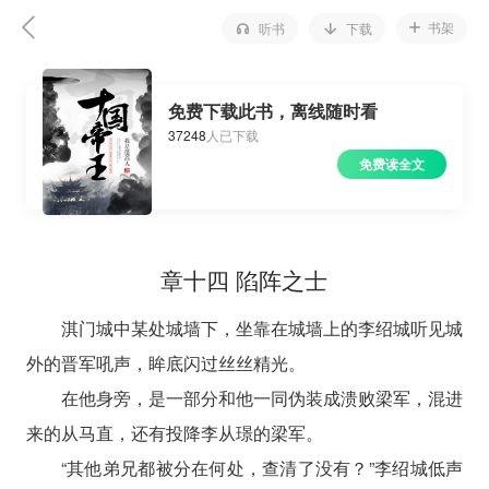
书架
听书
下载
免费下载此书，离线随时看
37248
人已下载
免费读全文
章十四 陷阵之士
淇门城中某处城墙下，坐靠在城墙上的李绍城听见城
外的晋军吼声，眸底闪过丝丝精光。
在他身旁，是一部分和他一同伪装成溃败梁军，混进
来的从马直，还有投降李从璟的梁军。
“其他弟兄都被分在何处，查清了没有？”李绍城低声