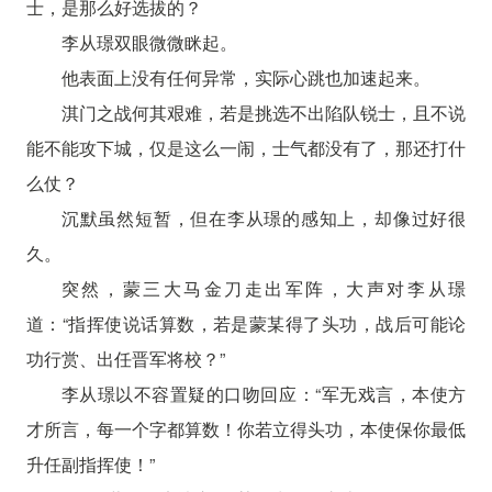
士，是那么好选拔的？
李从璟双眼微微眯起。
他表面上没有任何异常，实际心跳也加速起来。
淇门之战何其艰难，若是挑选不出陷队锐士，且不说
能不能攻下城，仅是这么一闹，士气都没有了，那还打什
么仗？
沉默虽然短暂，但在李从璟的感知上，却像过好很
久。
突然，蒙三大马金刀走出军阵，大声对李从璟
道：“指挥使说话算数，若是蒙某得了头功，战后可能论
功行赏、出任晋军将校？”
李从璟以不容置疑的口吻回应：“军无戏言，本使方
才所言，每一个字都算数！你若立得头功，本使保你最低
升任副指挥使！”