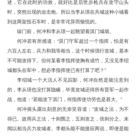
述，它在此时的功效，就好比是后世步枪兵在攻守山头
时，突然出现的迫击炮。所以当李从璟在共城这种小城看
到这两架投石车时，是非常诧异而愉悦的。
辕门前，何冲和李从璟一起眺望着淇门城墙。
何冲若有所感道：“淇门守军超过一个指挥，怕是有
六百人左右，兵力和我等相当，这个时候强行攻城，基本
不可能攻得下。但何某看李指挥使胸有成竹，又没见李绍
城都头在军中，想必李指挥使已有打算了吧？”
李绍城一个大活人不见踪影，何冲自然是能注意到
的，李从璟也没打算隐瞒，毕竟攻城还得所有晋军一起作
战，他道：“若能攻下淇门，何指挥使功劳也是甚大。”
何冲摇头露出刻意的无奈笑容道：“攻城之法，为不
得已。故用兵之法，十则围之，五则攻之，倍则分之。未
闻以相当兵力攻城者。李都头能不能接应两说，即便是能