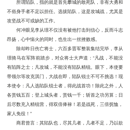
所谓陷队，指的就是首先攀城的敢死队，非有大勇和
不俗身手者不足以担任。选拔陷队，这是攻城战，尤其是
攻坚战不可或缺的工作。
何冲眼见李从璟不仅没有被他打击到信心，反而斗志
昂扬，心中恼火的同时，也生出一丝挫败感。
除却昨日伤亡将士，六百多晋军整装集结完毕，李从
璟骑马在军阵前踏步，对众将士大声道：“凡战，不能没
有陷阵之士；凡攻城，不能没有陷队精锐。眼下，本使要
带领尔等攻克淇门，大战在即，陷队锐士不可不挑选！现
本使令：凡人选陷队锐士者，得此战首功！除此之外，人
各赏钱五百；登上城头者，赏钱一千；斩首之功另算；日
后尽数充入精锐营，得双倍俸禄！若是战死，三倍抚恤，
家人免役！”
商君曾言：其陷队也，尽其几者，几者不足，乃以欲