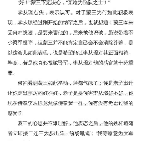
“好！”蒙三下定决心，“某愿为陷队之士！”
李从璟点头，表示认可。对于蒙三为何如此积极表
现，李从璟经过刚开始的纳罕之后，也就想通：蒙三本来
受何冲挑唆，是要来害他的，后来被他识破，虽说带着不
少梁军投降，但蒙三并不能肯定自己会不会消除芥蒂，是
以这会儿如此表现，也是希望能让李从璟对其正面相待。
毕竟，若是他真心投诚晋军，李从璟对他的感官就十分重
要。
何冲看到蒙三如此举动，脸都气绿了：你是老子出计
让你走出牢房的好不好，老子是要你害李从璟好不好，你
现在侍奉李从璟竟然像侍奉爹一样，你有没有考虑过我的
感受？
蒙三的心思并不难理解，他表态之后，他的铁杆追随
者立即接二连三大步出阵，纷纷吼道：“我等愿意为大军