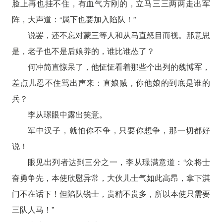
脸上再也挂不住，有血气方刚的，立马三三两两走出军
阵，大声道：“属下也要加入陷队！”
说罢，还不忘对蒙三等人和从马直怒目而视。那意思
是，老子也不是后娘养的，谁比谁怂了？
何冲简直惊呆了，他怔怔看着那些个出列的魏博军，
差点儿忍不住骂出声来：直娘贼，你他娘的到底是谁的
兵？
李从璟眼中露出笑意。
军中汉子，就怕你不争，只要你想争，那一切都好
说！
眼见出列者达到三分之一，李从璟满意道：“众将士
奋勇争先，本使欣慰异常，大伙儿士气如此高昂，拿下淇
门不在话下！但陷队锐士，贵精不贵多，所以本使只需要
三队人马！”