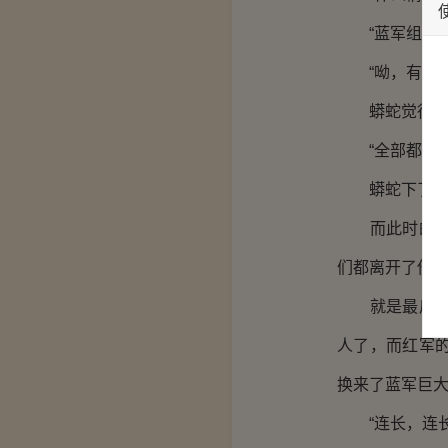
“蓝军组织了
“呦，有点意
蟒蛇觉得有点
“全部都有，
蟒蛇下了全力
而此时的红军
们都离开了他
就是最后时刻
人了，而红军
换来了蓝军巨
“连长，连长