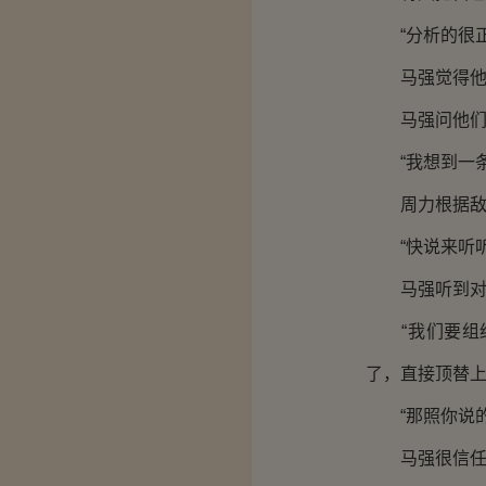
“分析的很正
马强觉得他们
马强问他们说
“我想到一条
周力根据敌人
“快说来听听
马强听到对有
“我们要组织
了，直接顶替上
“那照你说的
马强很信任周