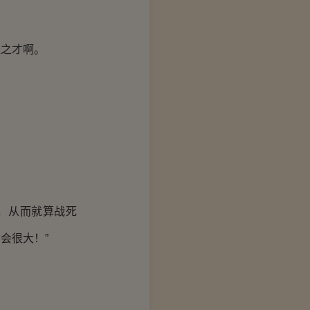
之才啊。
，从而就算战死
会很大！”