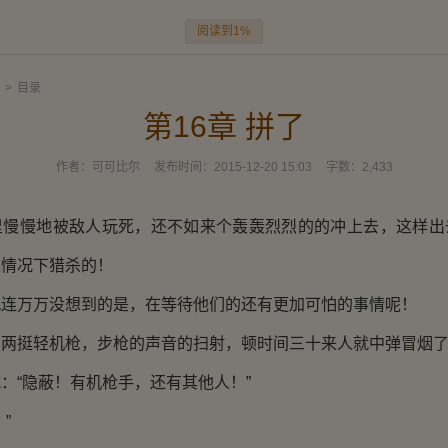
阅读到1%
>
目录
第16章 拼了
作者：
可可比尔
发布时间：
2015-12-20 15:03
字数：
2,433
慢地被敌人玩死，还不如来个轰轰烈烈的的冲上去，这样出
这情况下猎杀的！
万万没想到的是，在等待他们的还有更加可怕的事情呢！
挺轻机枪，步枪的声音的扫射，顿时间三十来人就中弹冒烟
“隐蔽！有机枪手，还有其他人！”
”