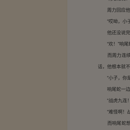
周力回应他说
“哎呦，小子
他还没说完呢
“欢！”响尾
而周力连续的
话，他根本就
“小子，你是
响尾蛇一边躲
“战虎九连！
“难怪啊！战
而响尾蛇想反