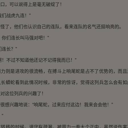
缺口，可以说得上是毫无破绽了！
们战虎九连！”
了，他们也认识自己的连队，看来连队的名气还挺响亮的。
你们连长叫马强对吧！”
连长？”
！不过不知道他还记不记得我而已！”
则是进攻的很流畅，在搏斗上响尾蛇是占不了优势的，而且
队长蟒蛇看到此情况时候，非常的惊讶，觉得这列兵怎么会有如
他对这位列兵的兴趣了！
感兴趣地说：“响尾蛇，过来应付这边！我来会会他！”
”
移的时候，退守有疏漏，被周力一拳大个正中，虽然说伤害