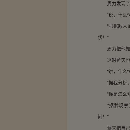
周力发现了敌
“说，什么情
“根据敌人的
伏！”
周力把他知道
这时蒋天也过
“讲，什么情
“据我分析，
“你是怎么知
“据我观察了
间！”
蒋天把自己听