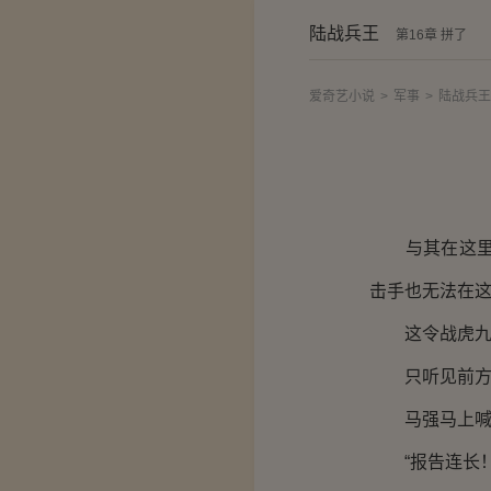
陆战兵王
第16章 拼了
爱奇艺小说
>
军事
>
陆战兵王
与其在这里慢
击手也无法在
这令战虎九连
只听见前方两
马强马上喊：
“报告连长！