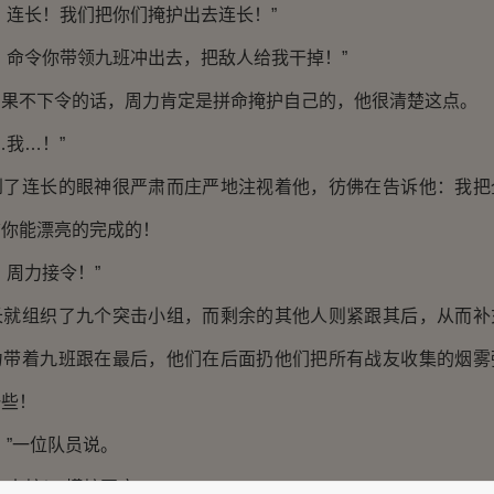
连长！我们把你们掩护出去连长！”
命令你带领九班冲出去，把敌人给我干掉！”
不下令的话，周力肯定是拼命掩护自己的，他很清楚这点。
我…！”
连长的眼神很严肃而庄严地注视着他，彷佛在告诉他：我把
信你能漂亮的完成的！
周力接令！”
组织了九个突击小组，而剩余的其他人则紧跟其后，从而补
力带着九班跟在最后，他们在后面扔他们把所有战友收集的烟雾
一些！
”一位队员说。
水蛇！”蟒蛇回应。