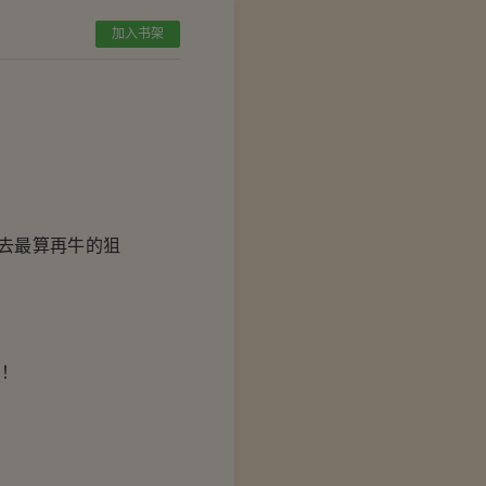
加入书架
去最算再牛的狙
了！