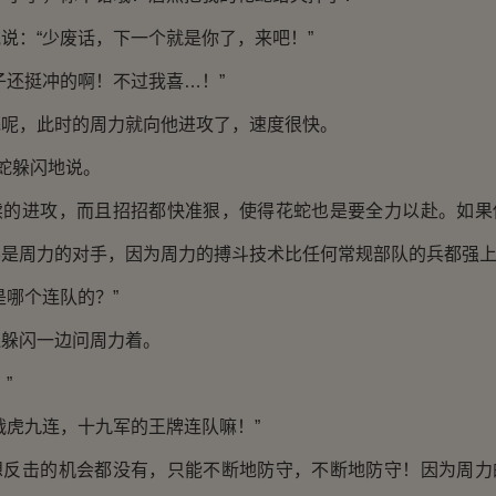
：“少废话，下一个就是你了，来吧！”
还挺冲的啊！不过我喜…！”
，此时的周力就向他进攻了，速度很快。
蛇躲闪地说。
进攻，而且招招都快准狠，使得花蛇也是要全力以赴。如果
不是周力的对手，因为周力的搏斗技术比任何常规部队的兵都强
哪个连队的？”
闪一边问周力着。
”
虎九连，十九军的王牌连队嘛！”
击的机会都没有，只能不断地防守，不断地防守！因为周力