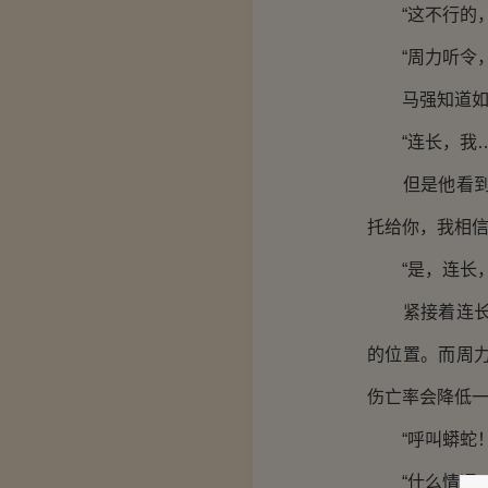
“这不行的，
“周力听令，
马强知道如果
“连长，我…
但是他看到了
托给你，我相
“是，连长，
紧接着连长就
的位置。而周
伤亡率会降低
“呼叫蟒蛇！
“什么情况，