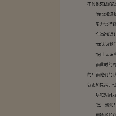
不到他突破的
“你也知道我
周力觉得奇怪
“当然知道！
“你认识我们
“何止认识啊
而此时的周力
的！而他们的
就更加提高了
蟒蛇对周力很
“是，蟒蛇！
而响尾蛇在转