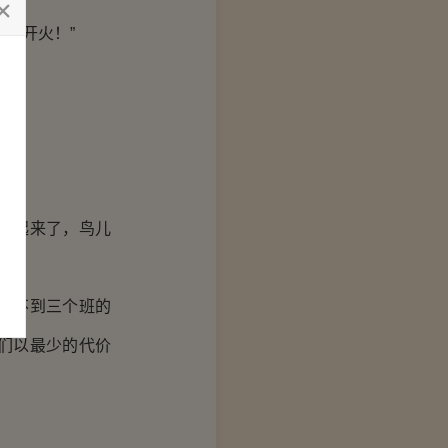
下开火！”
闹起来了，鸟儿
内不到三个班的
们以最少的代价