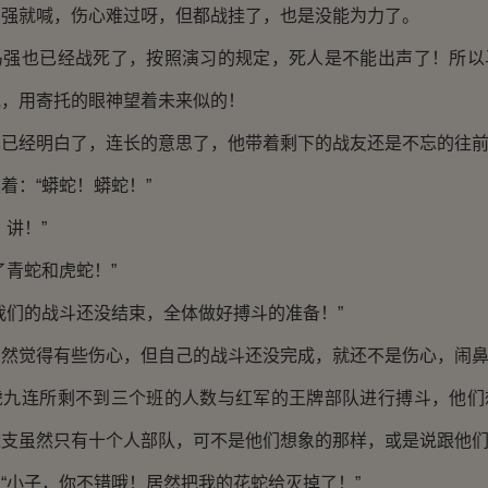
就喊，伤心难过呀，但都战挂了，也是没能为力了。
也已经战死了，按照演习的规定，死人是不能出声了！所以
他，用寄托的眼神望着未来似的！
经明白了，连长的意思了，他带着剩下的战友还是不忘的往前
：“蟒蛇！蟒蛇！”
讲！”
青蛇和虎蛇！”
们的战斗还没结束，全体做好搏斗的准备！”
觉得有些伤心，但自己的战斗还没完成，就还不是伤心，闹鼻
连所剩不到三个班的人数与红军的王牌部队进行搏斗，他们
这支虽然只有十个人部队，可不是他们想象的那样，或是说跟他
小子，你不错哦！居然把我的花蛇给灭掉了！”