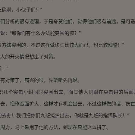
确啊，小伙子们！”
分析的很有道理，于是夸赞他们，觉得他们很有前途，是可造
：“那你们有什么办法能突围的嘛？”
方法突围的，不过这样做伤亡比较大而已，也比较残酷！”
的开火情况想出了对策。
！”
对策了，高兴的很，先听听先再说。
几个突击小组同时突围出去，而其他人则跟在突击组的后面
去，把作战面扩大，这样才有机会出去，不过这样做的话，伤亡
去办！我们把你们九班掩护出去，你就是九班的指挥队长！”
力，马上采用了他的方法，到现在只能这么拼了。