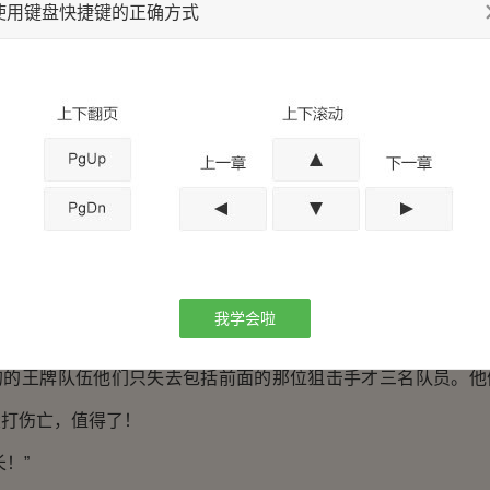
使用键盘快捷键的正确方式
九个突击小组掩护，把作战面扩大了，我们根本无法在这种情况
思啊！”
意思，能想出这样的方法突围也是算人才了。
把你们的火力提到最猛去，让他们都回家去吧！”
开火权了，免得人家觉得自己很友善了。
的王牌部队把火力提到了最猛，此时这片安静的丛林变得热
们的巢穴，因为他们受到了惊吓，他们以为是有人在扑捉它们。
我学会啦
，双方的弹药都已经耗完了，而九连的人就剩下包括九班在
的的王牌队伍他们只失去包括前面的那位狙击手才三名队员。他
大打伤亡，值得了！
！”