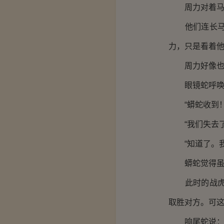
周力对着马强
他们连长马强
力，只是看着
周力好像也已
眼镜蛇呼唤着
“蟒蛇收到！
“我们失去了
“知道了。我
蟒蛇觉得虽然
此时的战虎九
取胜对方。可
响尾蛇说：“