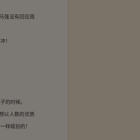
马强没有回应周
冲！
子的时候。
想以人数的优势
们一样级别的！