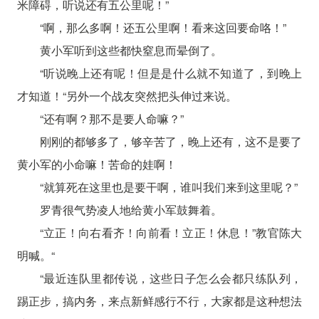
米障碍，听说还有五公里呢！”
“啊，那么多啊！还五公里啊！看来这回要命咯！”
黄小军听到这些都快窒息而晕倒了。
“听说晚上还有呢！但是是什么就不知道了，到晚上
才知道！“另外一个战友突然把头伸过来说。
“还有啊？那不是要人命嘛？”
刚刚的都够多了，够辛苦了，晚上还有，这不是要了
黄小军的小命嘛！苦命的娃啊！
“就算死在这里也是要干啊，谁叫我们来到这里呢？”
罗青很气势凌人地给黄小军鼓舞着。
“立正！向右看齐！向前看！立正！休息！”教官陈大
明喊。“
“最近连队里都传说，这些日子怎么会都只练队列，
踢正步，搞内务，来点新鲜感行不行，大家都是这种想法