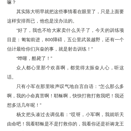
嘛？
其实陈大明早就把这些事情看在眼里了，只是上面要
这样安排而已，他也是没办法的。
“好了，我也不给大家卖什么关子了，今天的训练项
目是：匍匐前进，800障碍，五公里武装越野，还有一个
估计最给你们兴奋的事，就是射击训练！”
“哗噻，酷毙了！”
众人都心里那个欢喜啊，都觉得太振奋人心，听这
话。
只有小军在那里唉声叹气地自言自语：“怎么那么多
啊，我的小命真苦啊！耶稣啊，快快打救打救我吧！我还
想多活几年呢！”
杨文把头凑过去调侃着：“哎呀，小军啊，我就听天
由命吧！我看耶稣是不是打救你的，我看你还是祈祷龙王