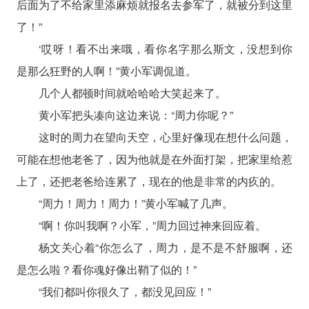
后面为了不给家里添麻烦就报名去参军了，就被分到这里
了！”
‘哎呀！看不出来哦，看你名字那么斯文，没想到你
是那么狂野的人啊！”黄小军调侃道。
几个人都顿时间就哈哈哈大笑起来了。
黄小军把头凑向这边来说：“周力你呢？”
这时的周力在望向天空，心里好像现在想什么问题，
可能在想他老爸了，因为他就是在外面打架，把家里给惹
上了，还把老爸给连累了，现在的他是非常的内疚的。
“周力！周力！周力！”黄小军喊了几声。
“啊！你叫我啊？小军，”周力回过神来回应着。
杨文关心着“你怎么了，周力，是不是不舒服啊，还
是怎么啦？看你魂好像出鞘了似的！”
“我们都叫你很久了，都没见回应！”