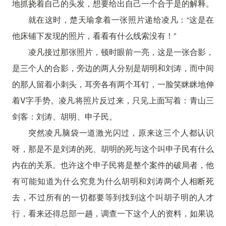
地抓挠着自己的头发，想要给出自己一个合于是的解释。
就在这时，楚天瑜拿着一张照片递给凌凡：“这是在
他床铺下发现的照片，看看有什么线索没有！”
凌凡接过那张照片，顿时眼前一亮，这是一张合影，
是三个人的合影，旁边的两人分别是胡明和刘涛，而中间
的那人留着小刺头，耳旁各有两个耳钉，一脸笑眯眯地伸
着V字手势。凌凡将照片反过来，只见上面写着：青山三
剑客：刘涛、胡明、申子民。
突然凌凡脑袋一道激光闪过，原来这三个人都认识
呀，那是不是刘涛的死、胡明的死与这个叫申子民有什么
内在的关系。也许这个申子民将是整个案件的破局者，他
有可能知道为什么究竟为什么胡明和刘涛两个人相断死
去，不过所有的一切都要等到找到这个叫胡子明的人才
行，看来还得总部一趟，调查一下这个人的资料，如果说