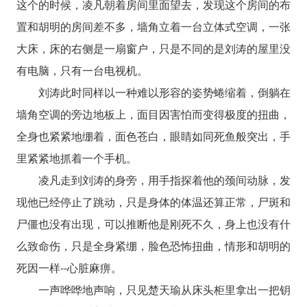
这个的时候，凌凡朝着房间里面望去，发现这个房间的布
置和胡明的房间差不多，墙角立着一台立体式空调，一张
大床，床的右侧是一扇窗户，只是不同的是刘涛的屋里没
有电脑，只有一台电视机。
刘涛此时同样以一种难以形容的姿势蜷缩着，倒躺在
墙角空调的旁边地板上，面目因害怕而变得极度的扭曲，
全身也紧紧地绷着，面色苍白，眼睛如同死鱼般突出，手
里紧紧地抓着一个手机。
凌凡走到刘涛的身旁，用手指探着他的颈间动脉，发
现他已经停止了跳动，只是身体的体温还算正常，尸斑和
尸僵也没有出现，可以推断他是刚死不久，身上也没有什
么致命伤，只是全身紧绷，脸色恐怖扭曲，情形和胡明的
死因一样--心脏麻痹。
一声哗哗地声响，只见楚天瑜从床头柜里拿出一把钥