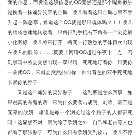
面的信息，而发送这段信息的QQ竟然还是那个嘴角似乎
是挽着一抹诡异笑容的企鹅！凌凡看着这只企鹅心里不禁
升起一阵恶寒，难道这个QQ就是那只魂体吗？！！凌凡
的脑袋急速地转动着，眼角扫到手机右下角有一个浏览最
小化图标，凌凡将它打开，瞬间一行熟悉的字体再次出现
在凌凡的眼前：……莫要上网聊QQ超过午夜十二点，否
则黑暗中将会突然出现一双眼睛，死死地盯着你，只要你
一关闭QQ，它就会突然扑向你，伸出青色的双手死死地
卡紧你的脖子！！
又是这个诡异的灵异贴子！！这到底是怎么回事，如
果说真的有鬼的话，它为什么要袭击胡明、刘涛、甚至是
无辜的欣妍，难道是每一个浏览过这个贴子的人都要死
吗？这显然不对，因为除了欣妍之外，自己和老古等人也
都看了那张贴子，可为什么只有欣妍受到攻击！凌凡不停