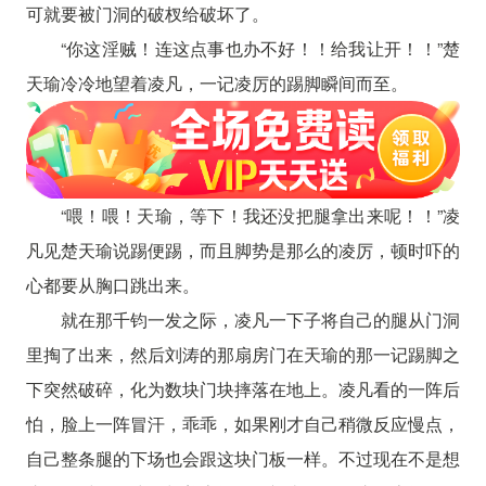
可就要被门洞的破杈给破坏了。
“你这淫贼！连这点事也办不好！！给我让开！！”楚
天瑜冷冷地望着凌凡，一记凌厉的踢脚瞬间而至。
“喂！喂！天瑜，等下！我还没把腿拿出来呢！！”凌
凡见楚天瑜说踢便踢，而且脚势是那么的凌厉，顿时吓的
心都要从胸口跳出来。
就在那千钧一发之际，凌凡一下子将自己的腿从门洞
里掏了出来，然后刘涛的那扇房门在天瑜的那一记踢脚之
下突然破碎，化为数块门块摔落在地上。凌凡看的一阵后
怕，脸上一阵冒汗，乖乖，如果刚才自己稍微反应慢点，
自己整条腿的下场也会跟这块门板一样。不过现在不是想