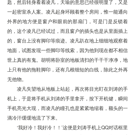
匙，然后转身看着凌凡，天瑜的意思已经很明显了，又是
一起密室杀人案。凌凡起身环顾着整个房间，惟一能通向
外界的地方便是窗户和眼前的那扇门，可是门是反锁着
的，这个凌凡已经试过，而且窗户的插头也是从里面插上
的，窗台上没有脚印等痕迹。凌凡趴在地上细细地观察着
地面，试图发现一些脚印等线索，因为他到现在都不相信
世上真的有鬼。胡明将卧室的地板清扫的干干干净净，地
上只有他的拖鞋脚印，还有几根细短的白线，除此之外再
无他物。
凌凡失望地从地板上站起，再次将目光盯在刘涛的手
机上，于是将手机从刘涛的手里拿开，按下开机键，瞬间
手机亮光大现，而凌凡的瞳孔也是紧紧地缩着，额头的一
滴冷汗缓缓地流了下来。
‘我好冷！我好冷！！’这便是刘涛手机上QQ对话框里