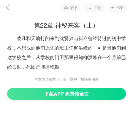
书架
听书
下载
第22章 神秘来客（上）
凌凡和天瑜打的来到沈贤兴与崔立曾经待过的初中学
校，本想找到他们原先的班主任柳洪峰的，可是当他们到
达学校之后，从学校的门卫那里得知柳洪峰在一个月前已
经去世，死因是肺癌晚期。
“什么，老大爷，你是说柳洪峰老师已经去世
本章为付费章节，请下载APP后继续阅读
了？！”凌凡和天瑜还真以为自己的耳朵出现了些问题，
下载APP 免费读全文
这个世界不会这么巧合吧。
“嗯，是的，真是可惜