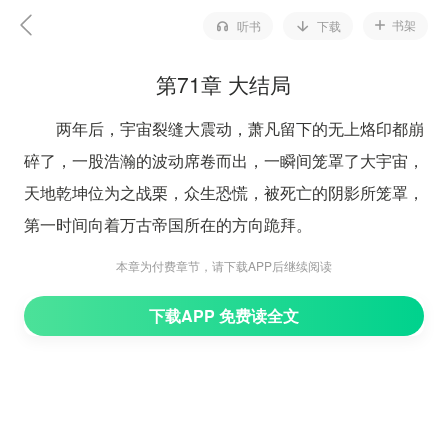
书架
听书
下载
第71章 大结局
两年后，宇宙裂缝大震动，萧凡留下的无上烙印都崩
碎了，一股浩瀚的波动席卷而出，一瞬间笼罩了大宇宙，
天地乾坤位为之战栗，众生恐慌，被死亡的阴影所笼罩，
第一时间向着万古帝国所在的方向跪拜。
万古帝国皇宫内，萧凡立身在皇天神台上，一双眸子
本章为付费章节，请下载APP后继续阅读
深邃无垠，像是有两个大宇宙被炼化在了其中，无尽的星
下载APP 免费读全文
辰幻灭。他静静看着宇宙深处的大裂